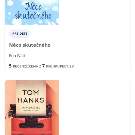
PRE DETI
Něco skutečného
Erin Watt
5
7
RECENZIÍ
CENA Z
KNÍHKUPECTIEV