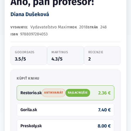
Áno, pán profesor!
Diana Dušeková
Vydavateľstvo Maxim
2018
248
VYDAVATEĽ
ROK
STRÁN
9788097284053
ISBN
GOODREADS
MARTINUS
RECENZIE
3.5/5
4.3/5
2
KÚPIŤ KNIHU
2.36 €
Restorio.sk
ANTIKVARIÁT
NAJLACNEJŠIE
7.40 €
Gorila.sk
8.00 €
Preskoly.sk