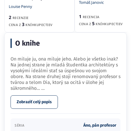
Tomáš Janovic
Louise Penny
1
2
RECENCIA
RECENZIE
5
3
CENA Z
KNÍHKUPECTIEV
CENA Z
KNÍHKUPECTIEV
O knihe
On miluje ju, ona miluje jeho. Alebo je všetko inak?
Na jednej strane je mladá študentka architektúry s
vysokými ideálmi stať sa úspešnou vo svojom
obore. Na strane druhej stojí renomovaný profesor s
tvárou a telom Dia, ktorý sa ocitá v úlohe jej
súkromného…
...
Zobraziť celý popis
Áno, pán profesor
SÉRIA