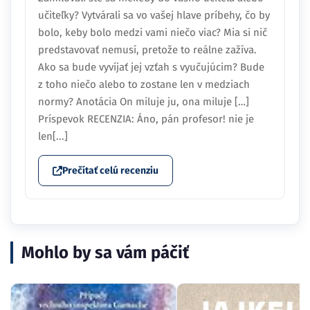
učiteľky? Vytvárali sa vo vašej hlave príbehy, čo by
bolo, keby bolo medzi vami niečo viac? Mia si nič
predstavovať nemusí, pretože to reálne zažíva.
Ako sa bude vyvíjať jej vzťah s vyučujúcim? Bude
z toho niečo alebo to zostane len v medziach
normy? Anotácia On miluje ju, ona miluje […]
Príspevok RECENZIA: Áno, pán profesor! nie je
len[...]
Prečítať celú recenziu
Mohlo by sa vám páčiť