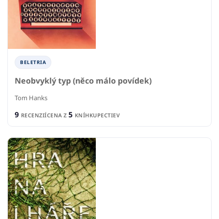
BELETRIA
Neobvyklý typ (něco málo povídek)
Tom Hanks
9
5
RECENZIÍ
CENA Z
KNÍHKUPECTIEV