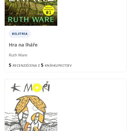
BELETRIA
Hra na lháře
Ruth Ware
5
5
RECENZIÍ
CENA Z
KNÍHKUPECTIEV