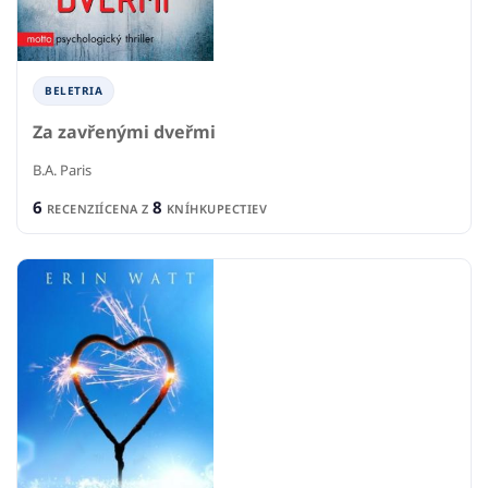
BELETRIA
Za zavřenými dveřmi
B.A. Paris
6
8
RECENZIÍ
CENA Z
KNÍHKUPECTIEV