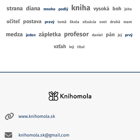
kniha
strana
diana
vysoká
boh
mnoho
podlý
jeho
učiteľ
postava
pravý
temä
škola
situácia
svet
druhá
mam
profesor
medza
zápletka
pán
jeden
daniel
jej
prvý
vzťah
iný
titul
www.knihomola.sk
knihomola.sk@gmail.com