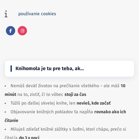
používanie cookies
Facebook
Instagram
Knihomola je tu pre teba, ak…
Nemáš deväť životov na prečítanie všetkého – ale máš
10
minút
na to, zistiť, či to vôbec
stojí za čas
Túžiš po ďalšej skvelej knihe, len
nevieš, kde začať
Objavovanie knižných pokladov ťa napĺňa
rovnako ako ich
čítanie
Miluješ zdieľať knižné zážitky s ľuďmi, ktorí chápu, prečo si
čítal/a
do 3 v noci