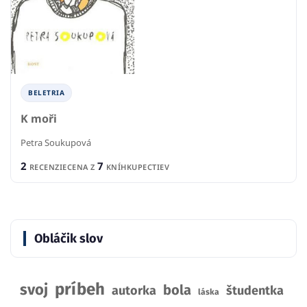
BELETRIA
K moři
Petra Soukupová
2
7
RECENZIE
CENA Z
KNÍHKUPECTIEV
Obláčik slov
príbeh
svoj
bola
autorka
študentka
láska