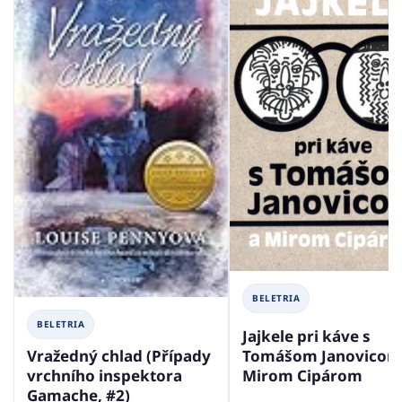
BELETRIA
BELETRIA
Jajkele pri káve s
Tomášom Janovicom
Vražedný chlad (Případy
Mirom Cipárom
vrchního inspektora
Gamache, #2)