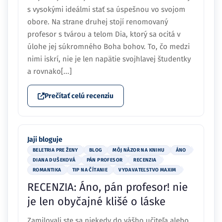
s vysokými ideálmi stať sa úspešnou vo svojom
obore. Na strane druhej stojí renomovaný
profesor s tvárou a telom Dia, ktorý sa ocitá v
úlohe jej súkromného Boha bohov. To, čo medzi
nimi iskrí, nie je len napätie svojhlavej študentky
a rovnako[...]
Prečítať celú recenziu
Jaji bloguje
BELETRIA PRE ŽENY
BLOG
MÔJ NÁZOR NA KNIHU
ÁNO
DIANA DUŠEKOVÁ
PÁN PROFESOR
RECENZIA
ROMANTIKA
TIP NA ČÍTANIE
VYDAVATEĽSTVO MAXIM
RECENZIA: Áno, pán profesor! nie
je len obyčajné klišé o láske
Zamilovali ste sa niekedy do vášho učiteľa alebo