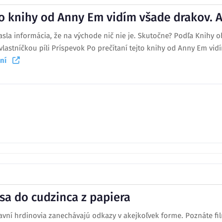
to knihy od Anny Em vidím všade drakov. A
la informácia, že na východe nič nie je. Skutočne? Podľa Knihy 
 vlastníčkou píli Príspevok Po prečítaní tejto knihy od Anny Em vid
taní
sa do cudzinca z papiera
lavní hrdinovia zanechávajú odkazy v akejkoľvek forme. Poznáte fi