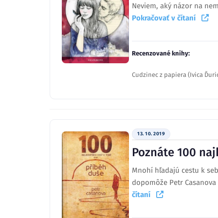
Neviem, aký názor na nemá
Pokračovať v čítaní
Recenzované knihy:
Cudzinec z papiera (Ivica Ďuri
13. 10. 2019
Poznáte 100 najk
Mnohí hľadajú cestu k seb
dopomôže Petr Casanova s 
čítaní