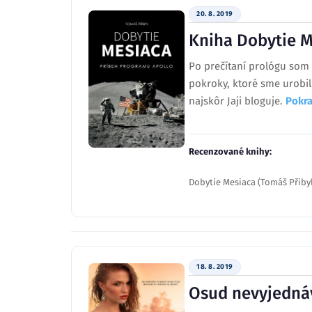
20. 8. 2019
Kniha Dobytie Me
Po prečítaní prológu som 
pokroky, ktoré sme urobil
najskôr Jaji bloguje.
Pokra
Recenzované knihy:
Dobytie Mesiaca (Tomáš Přibyl
18. 8. 2019
Osud nevyjednáva