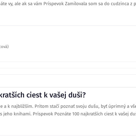
te vy, ale ak sa vám Príspevok Zamilovala som sa do cudzinca z pa
cová)
ratších ciest k vašej duši?
e a k najbližším. Pritom stačí poznať svoju dušu, byť úprimný a 
jeho knihami. Príspevok Poznáte 100 najkratších ciest k vašej duš