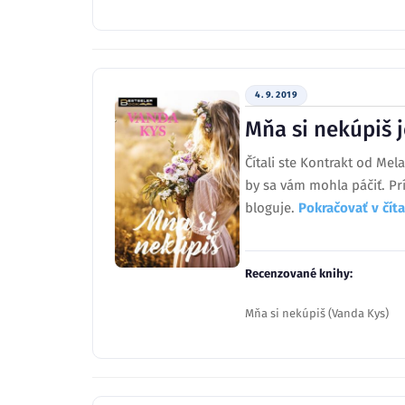
4. 9. 2019
Mňa si nekúpiš j
Čítali ste Kontrakt od M
by sa vám mohla páčiť. Prí
bloguje.
Pokračovať v čí
Recenzované knihy:
Mňa si nekúpiš (Vanda Kys)