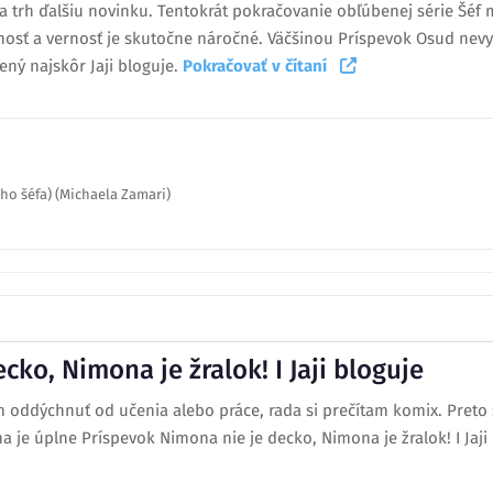
 trh ďalšiu novinku. Tentokrát pokračovanie obľúbenej série Šéf mô
rnosť a vernosť je skutočne náročné. Väčšinou Príspevok Osud nevy
ený najskôr Jaji bloguje.
Pokračovať v čítaní
ho šéfa) (Michaela Zamari)
cko, Nimona je žralok! I Jaji bloguje
m oddýchnuť od učenia alebo práce, rada si prečítam komix. Pret
 je úplne Príspevok Nimona nie je decko, Nimona je žralok! I Jaji 