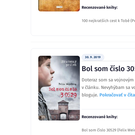
Recenzované knihy:
100 nejkratších cest k Tobě (
30. 9. 2019
Bol som číslo 3
Doteraz som sa vojnovým k
v článku. Nevyhýbam sa vo
bloguje.
Pokračovať v čí
Recenzované knihy:
Bol som číslo 30529 (Felix We