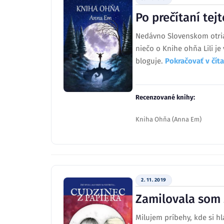
Po prečítaní tej
Nedávno Slovenskom otrias
niečo o Knihe ohňa Lili je
bloguje.
Pokračovať v čí
Recenzované knihy:
Kniha Ohňa (Anna Em)
2. 11. 2019
Zamilovala som 
Milujem príbehy, kde si h