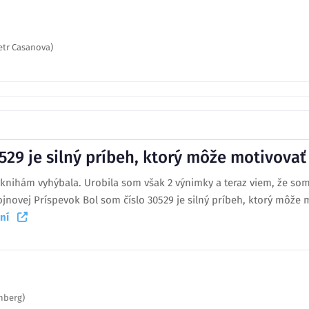
Petr Casanova)
0529 je silný príbeh, ktorý môže motivova
nihám vyhýbala. Urobila som však 2 výnimky a teraz viem, že som 
jnovej Príspevok Bol som číslo 30529 je silný príbeh, ktorý môže 
taní
inberg)