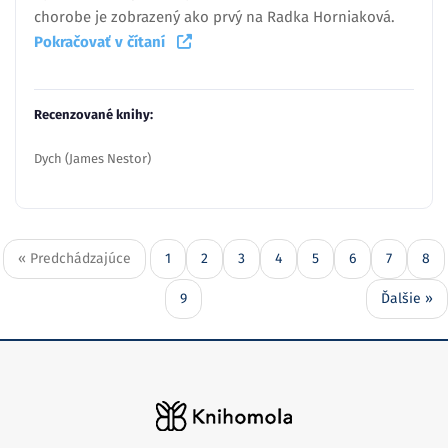
chorobe je zobrazený ako prvý na Radka Horniaková.
Pokračovať v čítaní
Recenzované knihy:
Dych (James Nestor)
« Predchádzajúce
1
2
3
4
5
6
7
8
9
Ďalšie »