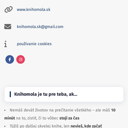
www.knihomola.sk
knihomola.sk@gmail.com
používanie cookies
Facebook
Instagram
Knihomola je tu pre teba, ak…
Nemáš deväť životov na prečítanie všetkého – ale máš
10
minút
na to, zistiť, či to vôbec
stojí za čas
Túžiš po ďalšej skvelej knihe, len
nevieš, kde začať