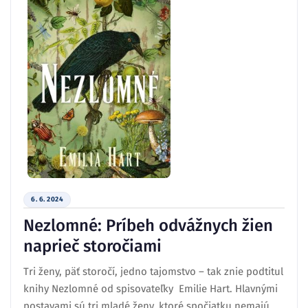
6. 6. 2024
Nezlomné: Príbeh odvážnych žien
naprieč storočiami
Tri ženy, päť storočí, jedno tajomstvo – tak znie podtitul
knihy Nezlomné od spisovateľky Emilie Hart. Hlavnými
postavami sú tri mladé ženy, ktoré spočiatku nemajú