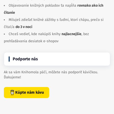
Objavovanie knižných pokladov ťa napĺňa
rovnako ako ich
čítanie
Miluješ zdieľať knižné zážitky s ľuďmi, ktorí chápu, prečo si
čítal/a
do 3 v noci
Chceš vedieť, kde nakúpiš knihy
najlacnejšie
, bez
prehľadávania desiatok e-shopov
Podporte nás
Ak sa vám Knihomola páči, môžete nás podporiť kávičkou.
Ďakujeme!
Kúpte nám kávu