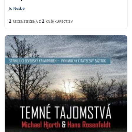
Jo Nesbø
2
2
RECENZIE
CENA Z
KNÍHKUPECTIEV