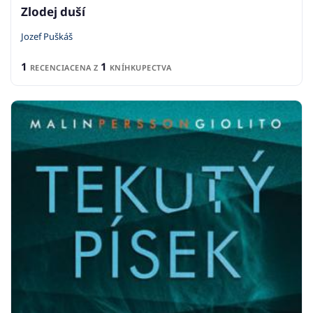
Zlodej duší
Jozef Puškáš
1
1
RECENCIA
CENA Z
KNÍHKUPECTVA