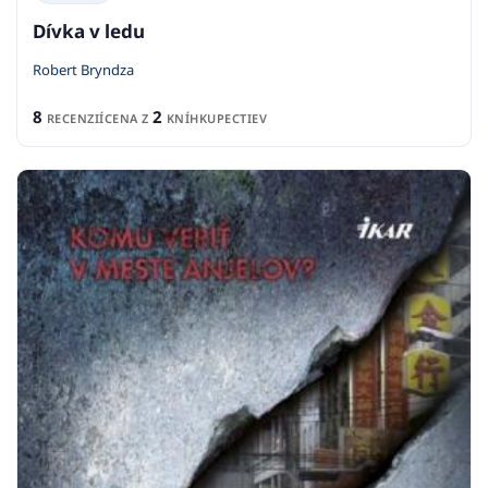
Dívka v ledu
Robert Bryndza
8
2
RECENZIÍ
CENA Z
KNÍHKUPECTIEV