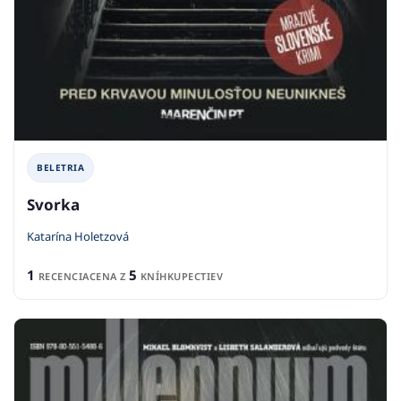
BELETRIA
Svorka
Katarína Holetzová
1
5
RECENCIA
CENA Z
KNÍHKUPECTIEV