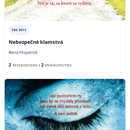
PRE DETI
Nebezpečné klamstvá
Becca Fitzpatrick
2
2
RECENZIE
CENA Z
KNÍHKUPECTIEV