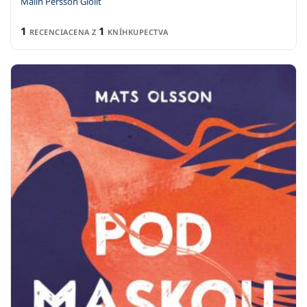
Malin Persson Giolit
1
1
RECENCIA
CENA Z
KNÍHKUPECTVA