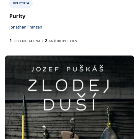
BELETRIA
Purity
Jonathan Franzen
1
2
RECENCIA
CENA Z
KNÍHKUPECTIEV