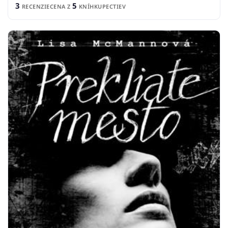
3
5
RECENZIE
CENA Z
KNÍHKUPECTIEV