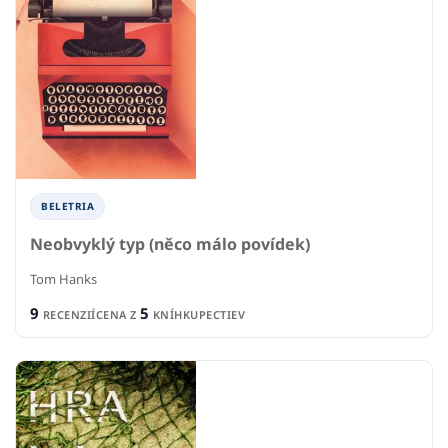
BELETRIA
Neobvyklý typ (něco málo povídek)
Tom Hanks
9
5
RECENZIÍ
CENA Z
KNÍHKUPECTIEV