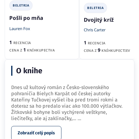
BELETRIA
BELETRIA
Pošli po mňa
Dvojitý kríž
Lauren Fox
Chris Carter
1
1
RECENCIA
RECENCIA
1
9
CENA Z
KNÍHKUPECTVA
CENA Z
KNÍHKUPECTIEV
O knihe
Dnes už kultový román z Česko-slovenského
pohraničia Bielych Karpát od českej autorky
Kateřiny Tučkovej vyšiel iba pred tromi rokmi a
doteraz sa ho predalo viac ako 100.000 výtlačkov.
Žítkovské bohyne boli vychýrené veštkyne,
liečiteľky, ale aj zaklínačky,…
...
Zobraziť celý popis