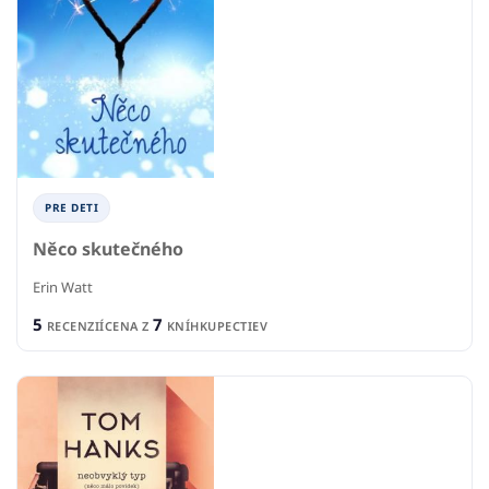
PRE DETI
Něco skutečného
Erin Watt
5
7
RECENZIÍ
CENA Z
KNÍHKUPECTIEV