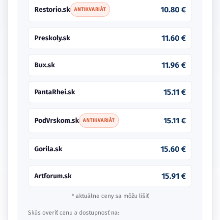
10.80 €
Restorio.sk
ANTIKVARIÁT
11.60 €
Preskoly.sk
11.96 €
Bux.sk
15.11 €
PantaRhei.sk
15.11 €
PodVrskom.sk
ANTIKVARIÁT
15.60 €
Gorila.sk
15.91 €
Artforum.sk
* aktuálne ceny sa môžu líšiť
Skús overiť cenu a dostupnosť na: