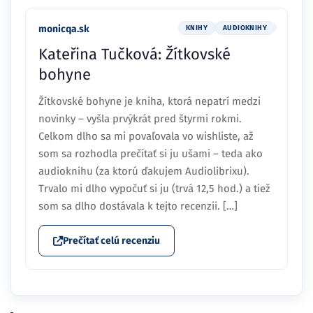
monicqa.sk
KNIHY
AUDIOKNIHY
Kateřina Tučková: Žítkovské
bohyne
Žítkovské bohyne je kniha, ktorá nepatrí medzi
novinky – vyšla prvýkrát pred štyrmi rokmi.
Celkom dlho sa mi povaľovala vo wishliste, až
som sa rozhodla prečítať si ju ušami – teda ako
audioknihu (za ktorú ďakujem Audiolibrixu).
Trvalo mi dlho vypočuť si ju (trvá 12,5 hod.) a tiež
som sa dlho dostávala k tejto recenzii. […]
Prečítať celú recenziu