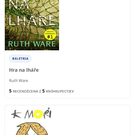
BELETRIA
Hra na lháře
Ruth Ware
5
5
RECENZIÍ
CENA Z
KNÍHKUPECTIEV