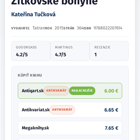
Žítkovské bohyne
Kateřina Tučková
Tatran
2015
364
9788022207614
VYDAVATEĽ
ROK
STRÁN
ISBN
GOODREADS
MARTINUS
RECENZIE
4.2/5
4.7/5
1
KÚPIŤ KNIHU
6.00 €
Antiqart.sk
ANTIKVARIÁT
NAJLACNEJŠIE
6.65 €
Antikvariat.sk
ANTIKVARIÁT
7.65 €
Megaknihy.sk