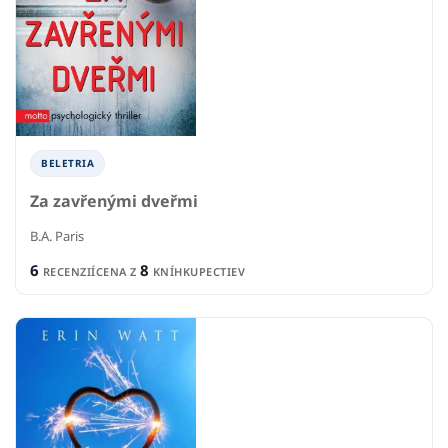
BELETRIA
Za zavřenými dveřmi
B.A. Paris
6
8
RECENZIÍ
CENA Z
KNÍHKUPECTIEV