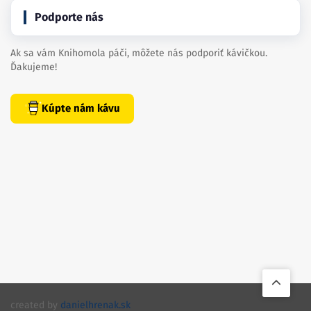
Podporte nás
Ak sa vám Knihomola páči, môžete nás podporiť kávičkou.
Ďakujeme!
Kúpte nám kávu
created by
danielhrenak.sk
Späť