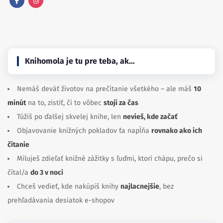
Facebook
Instagram
Knihomola je tu pre teba, ak…
Nemáš deväť životov na prečítanie všetkého – ale máš
10
minút
na to, zistiť, či to vôbec
stojí za čas
Túžiš po ďalšej skvelej knihe, len
nevieš, kde začať
Objavovanie knižných pokladov ťa napĺňa
rovnako ako ich
čítanie
Miluješ zdieľať knižné zážitky s ľuďmi, ktorí chápu, prečo si
čítal/a
do 3 v noci
Chceš vedieť, kde nakúpiš knihy
najlacnejšie
, bez
prehľadávania desiatok e-shopov