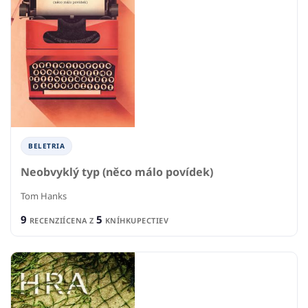
BELETRIA
Neobvyklý typ (něco málo povídek)
Tom Hanks
9
5
RECENZIÍ
CENA Z
KNÍHKUPECTIEV