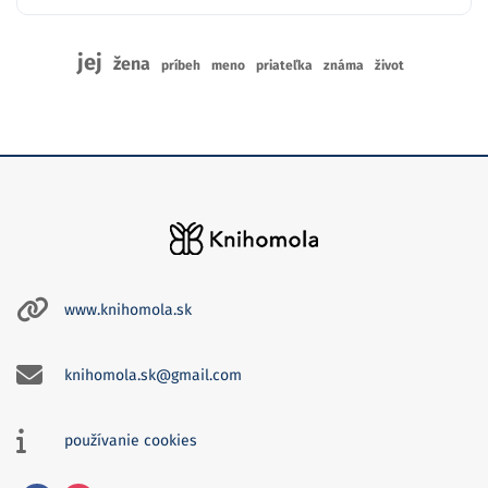
jej
žena
príbeh
meno
priateľka
známa
život
www.knihomola.sk
knihomola.sk@gmail.com
používanie cookies