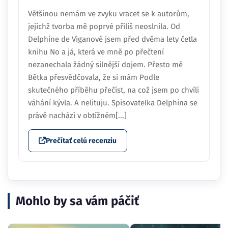
Většinou nemám ve zvyku vracet se k autorům,
jejichž tvorba mě poprvé příliš neoslnila. Od
Delphine de Viganové jsem před dvěma lety četla
knihu No a já, která ve mně po přečtení
nezanechala žádný silnější dojem. Přesto mě
Bětka přesvědčovala, že si mám Podle
skutečného příběhu přečíst, na což jsem po chvíli
váhání kývla. A nelituju. Spisovatelka Delphina se
právě nachází v obtížném[...]
Prečítať celú recenziu
Mohlo by sa vám páčiť