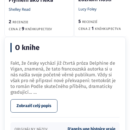
Lucy Foley
Shelley Read
5
2
RECENZIÍ
RECENZIE
1
9
CENA Z
KNÍHKUPECTVA
CENA Z
KNÍHKUPECTIEV
O knihe
Fakt, že česky vychází již čtvrtá próza Delphine de
Vigan, znamená, že tato francouzská autorka si u
nás našla svoje početné věrné publikum. Vždy si
však pro ně připraví nové překvapení: tentokrát je
to román Podle skutečného příběhu, dramaticky
gradující…
...
Zobraziť celý popis
D'après une histoire vraie
ORIGINÁLNY NÁZOV