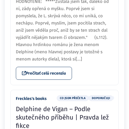
HODNOTENIE: ****"Zustala jsem tak, daleko od
ní, zády opřená o myšku. Poprvé jsem si
pomyslela, že L. skrývá něco, co mi uniká, co
nechápu. Poprvé, myslím, jsem pocítila strach,
aniž jsem věděla proč, aniž by se ten strach dal
vyjádřit nějakým tvarem či obrazem." (s.112).
Hlavnou hrdinkou románu je žena menom
Delphine (meno hlavnej postavy je totožné s
menom autorky diela), ktorá si[...]
Prečítať celú recenziu
Freckles's books
CO JSEM PŘEČETLA
DOPORUČUJI
Delphine de Vigan – Podle
skutečného příběhu | Pravda lež
fikce