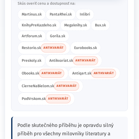
Skús overiť cenu a dostupnosť na:
Martinus.sk
PantaRhei.sk
Inlibri
KnihyPreKazdeho.sk
Megaknihy.sk
Bux.sk
Artforum.sk
Gorila.sk
Restorio.sk
Eurobooks.sk
ANTIKVARIÁT
Preskoly.sk
Antikvariat.sk
ANTIKVARIÁT
Obooks.sk
Antiqart.sk
ANTIKVARIÁT
ANTIKVARIÁT
CierneNaBielom.sk
ANTIKVARIÁT
PodVrskom.sk
ANTIKVARIÁT
Podle skutečného příběhu je opravdu silný
příběh pro všechny milovníky literatury a