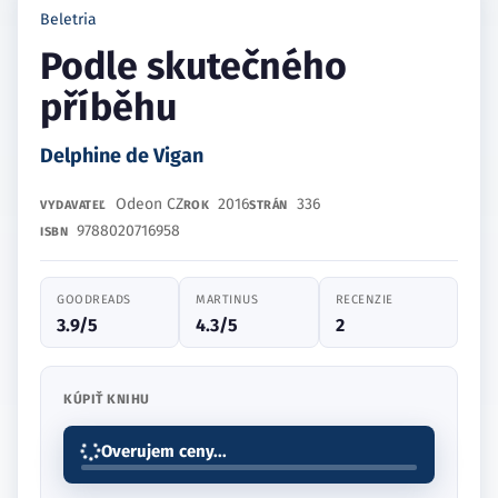
Beletria
Podle skutečného
příběhu
Delphine de Vigan
Odeon CZ
2016
336
VYDAVATEĽ
ROK
STRÁN
9788020716958
ISBN
GOODREADS
MARTINUS
RECENZIE
3.9/5
4.3/5
2
KÚPIŤ KNIHU
Overujem ceny...