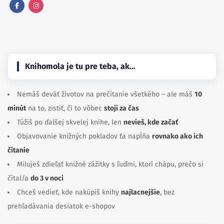
Facebook
Instagram
Knihomola je tu pre teba, ak…
Nemáš deväť životov na prečítanie všetkého – ale máš
10
minút
na to, zistiť, či to vôbec
stojí za čas
Túžiš po ďalšej skvelej knihe, len
nevieš, kde začať
Objavovanie knižných pokladov ťa napĺňa
rovnako ako ich
čítanie
Miluješ zdieľať knižné zážitky s ľuďmi, ktorí chápu, prečo si
čítal/a
do 3 v noci
Chceš vedieť, kde nakúpiš knihy
najlacnejšie
, bez
prehľadávania desiatok e-shopov