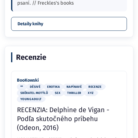
psaní. // Freckles's books
Detaily knihy
Recenzie
BooKowski
**
DĚSIVÉ
EROTIKA
NAPÍNAVÉ
RECENZE
SBĚRATEL MOTÝLŮ
SEX
THRILLER
XYZ
YOUNG ADULT
RECENZIA: Delphine de Vigan -
Podľa skutočného príbehu
(Odeon, 2016)