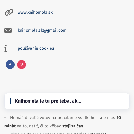
www.knihomola.sk
knihomola.sk@gmail.com
používanie cookies
Facebook
Instagram
Knihomola je tu pre teba, ak…
Nemáš deväť životov na prečítanie všetkého – ale máš
10
minút
na to, zistiť, či to vôbec
stojí za čas