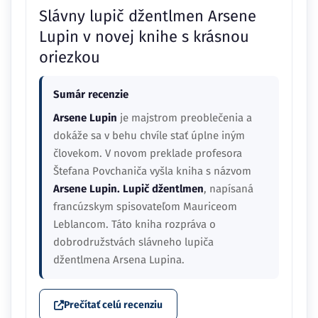
Slávny lupič džentlmen Arsene
Lupin v novej knihe s krásnou
oriezkou
Sumár recenzie
Arsene Lupin
je majstrom preoblečenia a
dokáže sa v behu chvíle stať úplne iným
človekom. V novom preklade profesora
Štefana Povchaniča vyšla kniha s názvom
Arsene Lupin. Lupič džentlmen
, napísaná
francúzskym spisovateľom Mauriceom
Leblancom. Táto kniha rozpráva o
dobrodružstvách slávneho lupiča
džentlmena Arsena Lupina.
Prečítať celú recenziu