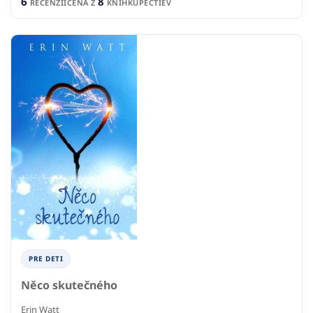
6
8
RECENZIÍ
CENA Z
KNÍHKUPECTIEV
PRE DETI
Něco skutečného
Erin Watt