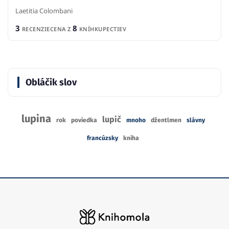
Laetitia Colombani
3
8
RECENZIE
CENA Z
KNÍHKUPECTIEV
Obláčik slov
lupina
lupič
rok
poviedka
mnoho
džentlmen
slávny
francúzsky
kniha