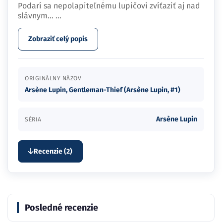
Podarí sa nepolapiteľnému lupičovi zvíťaziť aj nad
slávnym…
...
Zobraziť celý popis
ORIGINÁLNY NÁZOV
Arsène Lupin, Gentleman-Thief (Arsène Lupin, #1)
Arsène Lupin
SÉRIA
Recenzie (2)
Posledné recenzie