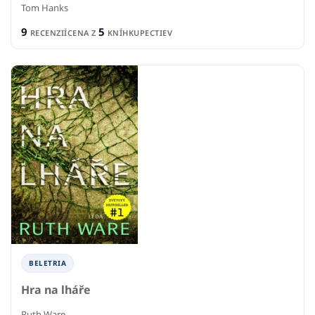
Tom Hanks
9
5
RECENZIÍ
CENA Z
KNÍHKUPECTIEV
BELETRIA
Hra na lháře
Ruth Ware