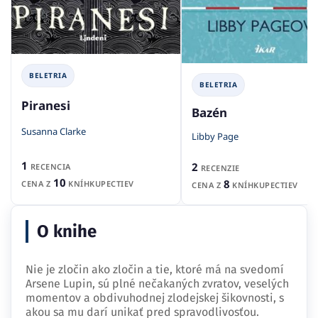
BELETRIA
BELETRIA
Piranesi
Bazén
Susanna Clarke
Libby Page
1
2
RECENCIA
RECENZIE
10
8
CENA Z
KNÍHKUPECTIEV
CENA Z
KNÍHKUPECTIEV
O knihe
Nie je zločin ako zločin a tie, ktoré má na svedomí
Arsene Lupin, sú plné nečakaných zvratov, veselých
momentov a obdivuhodnej zlodejskej šikovnosti, s
akou sa mu darí unikať pred spravodlivosťou.