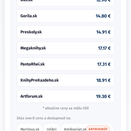
14.80 €
Gorila.sk
14.91 €
Preskoly.sk
17.17 €
Megaknihy.sk
17.31 €
PantaRhei.sk
18.91 €
KnihyPreKazdeho.sk
19.30 €
Artforum.sk
* aktuálne ceny sa môžu líšiť
Skús overiť cenu a dostupnosť na:
Martinus.sk
Inlibri
Antikvariat.sk
ANTIKVARIÁT