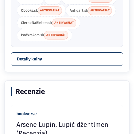
Obooks.sk
Antiqart.sk
ANTIKVARIÁT
ANTIKVARIÁT
CierneNaBielom.sk
ANTIKVARIÁT
PodVrskom.sk
ANTIKVARIÁT
Detaily knihy
Recenzie
bookverse
Arsene Lupin, Lupič džentlmen
(Recenzia)