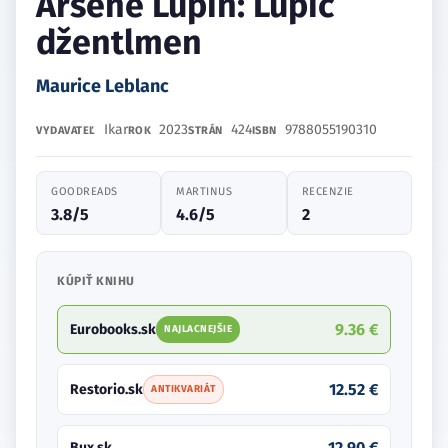
Arsene Lupin: Lupič
džentlmen
Maurice Leblanc
Ikar
2023
424
9788055190310
VYDAVATEĽ
ROK
STRÁN
ISBN
GOODREADS
MARTINUS
RECENZIE
3.8/5
4.6/5
2
KÚPIŤ KNIHU
9.36 €
Eurobooks.sk
NAJLACNEJŠIE
12.52 €
Restorio.sk
ANTIKVARIÁT
12.90 €
Bux.sk