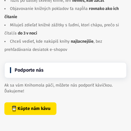
Túžiš po ďalšej skvelej knihe, len
nevieš, kde začať
Objavovanie knižných pokladov ťa napĺňa
rovnako ako ich
čítanie
Miluješ zdieľať knižné zážitky s ľuďmi, ktorí chápu, prečo si
čítal/a
do 3 v noci
Chceš vedieť, kde nakúpiš knihy
najlacnejšie
, bez
prehľadávania desiatok e-shopov
Podporte nás
Ak sa vám Knihomola páči, môžete nás podporiť kávičkou.
Ďakujeme!
Kúpte nám kávu