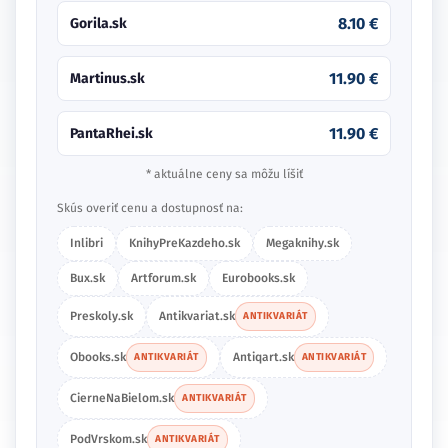
8.10 €
Gorila.sk
11.90 €
Martinus.sk
11.90 €
PantaRhei.sk
* aktuálne ceny sa môžu líšiť
Skús overiť cenu a dostupnosť na:
Inlibri
KnihyPreKazdeho.sk
Megaknihy.sk
Bux.sk
Artforum.sk
Eurobooks.sk
Preskoly.sk
Antikvariat.sk
ANTIKVARIÁT
Obooks.sk
Antiqart.sk
ANTIKVARIÁT
ANTIKVARIÁT
CierneNaBielom.sk
ANTIKVARIÁT
PodVrskom.sk
ANTIKVARIÁT