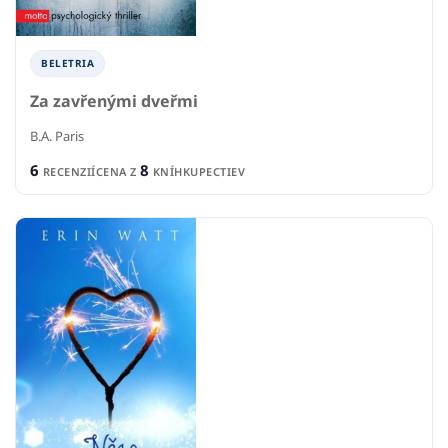
BELETRIA
Za zavřenými dveřmi
B.A. Paris
6
8
RECENZIÍ
CENA Z
KNÍHKUPECTIEV