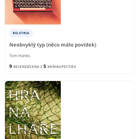
BELETRIA
Neobvyklý typ (něco málo povídek)
Tom Hanks
9
5
RECENZIÍ
CENA Z
KNÍHKUPECTIEV