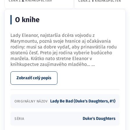
1
CENA Z
KNÍHKUPECTIEV
CENA Z
KNÍHKUPECTVA
O knihe
Lady Eleanor, najstaršia dcéra vojvodu z
Marymountu, pozná svoje hranice aj očakávania
rodiny: musí sa dobre vydať, aby prinavrátila rodu
stratenú česť. Preto jej rodina vyberie budúceho
manžela. Krátko nato stretne Eleanor v
kníhkupectve zaujímavého mladého…
...
Zobraziť celý popis
Lady Be Bad (Duke's Daughters, #1)
ORIGINÁLNY NÁZOV
Duke's Daughters
SÉRIA