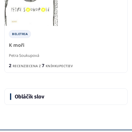
BELETRIA
K moři
Petra Soukupová
2
7
RECENZIE
CENA Z
KNÍHKUPECTIEV
Obláčik slov