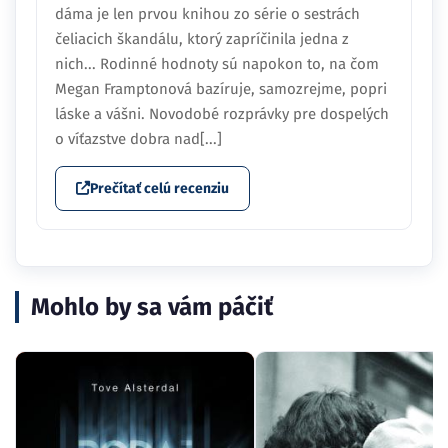
dáma je len prvou knihou zo série o sestrách
čeliacich škandálu, ktorý zapríčinila jedna z
nich... Rodinné hodnoty sú napokon to, na čom
Megan Framptonová bazíruje, samozrejme, popri
láske a vášni. Novodobé rozprávky pre dospelých
o víťazstve dobra nad[...]
Prečítať celú recenziu
Mohlo by sa vám páčiť