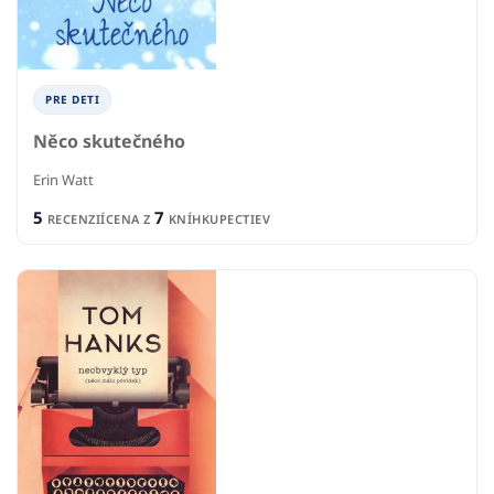
PRE DETI
Něco skutečného
Erin Watt
5
7
RECENZIÍ
CENA Z
KNÍHKUPECTIEV