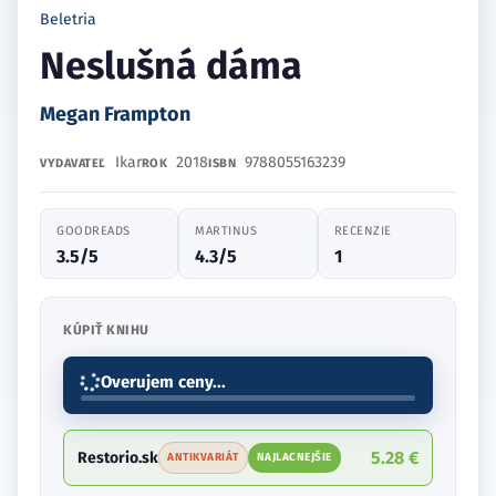
Beletria
Neslušná dáma
Megan Frampton
Ikar
2018
9788055163239
VYDAVATEĽ
ROK
ISBN
GOODREADS
MARTINUS
RECENZIE
3.5/5
4.3/5
1
KÚPIŤ KNIHU
Overujem ceny...
5.28 €
Restorio.sk
ANTIKVARIÁT
NAJLACNEJŠIE