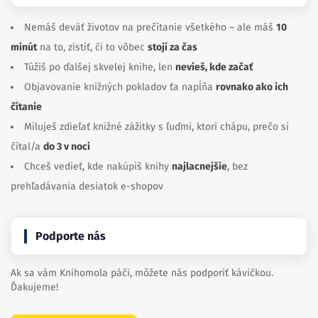
Nemáš deväť životov na prečítanie všetkého – ale máš
10
minút
na to, zistiť, či to vôbec
stojí za čas
Túžiš po ďalšej skvelej knihe, len
nevieš, kde začať
Objavovanie knižných pokladov ťa napĺňa
rovnako ako ich
čítanie
Miluješ zdieľať knižné zážitky s ľuďmi, ktorí chápu, prečo si
čítal/a
do 3 v noci
Chceš vedieť, kde nakúpiš knihy
najlacnejšie
, bez
prehľadávania desiatok e-shopov
Podporte nás
Ak sa vám Knihomola páči, môžete nás podporiť kávičkou.
Ďakujeme!