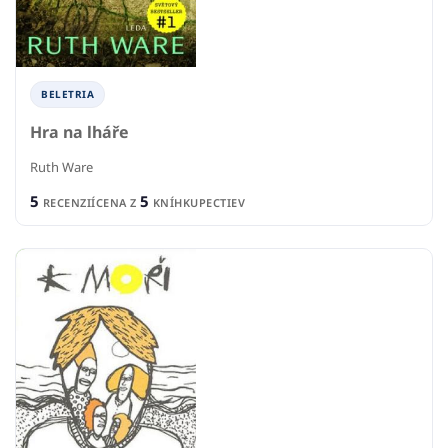
BELETRIA
Hra na lháře
Ruth Ware
5
5
RECENZIÍ
CENA Z
KNÍHKUPECTIEV