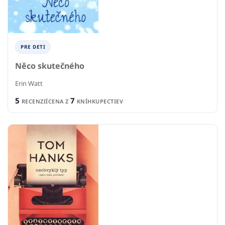
PRE DETI
Něco skutečného
Erin Watt
5
7
RECENZIÍ
CENA Z
KNÍHKUPECTIEV