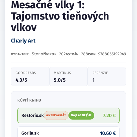
Mesačné vlky 1:
Tajomstvo tieňových
vlkov
Charly Art
Stonožka
2024
288
9788055192949
VYDAVATEĽ
ROK
STRÁN
ISBN
GOODREADS
MARTINUS
RECENZIE
4.3/5
5.0/5
1
KÚPIŤ KNIHU
7.20 €
Restorio.sk
ANTIKVARIÁT
NAJLACNEJŠIE
10.60 €
Gorila.sk