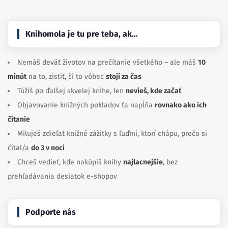
Knihomola je tu pre teba, ak…
Nemáš deväť životov na prečítanie všetkého – ale máš
10
minút
na to, zistiť, či to vôbec
stojí za čas
Túžiš po ďalšej skvelej knihe, len
nevieš, kde začať
Objavovanie knižných pokladov ťa napĺňa
rovnako ako ich
čítanie
Miluješ zdieľať knižné zážitky s ľuďmi, ktorí chápu, prečo si
čítal/a
do 3 v noci
Chceš vedieť, kde nakúpiš knihy
najlacnejšie
, bez
prehľadávania desiatok e-shopov
Podporte nás