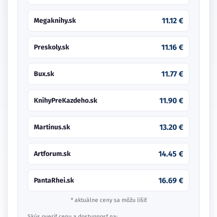
11.12 €
Megaknihy.sk
11.16 €
Preskoly.sk
11.77 €
Bux.sk
11.90 €
KnihyPreKazdeho.sk
13.20 €
Martinus.sk
14.45 €
Artforum.sk
16.69 €
PantaRhei.sk
* aktuálne ceny sa môžu líšiť
Skús overiť cenu a dostupnosť na: