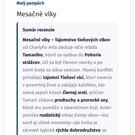
Malý pampúch
Mesačné vlky
Sumár recenzie
Mesačné vlky – Tajomstvo tieňových vlkov
od Charlyho Arta sleduje vlčie mláďa
Tamaniho
, ktoré sa vydáva do
Pohoria
strážcov
, učí sa byť členom svorky a po
smrti brata sa stáva vodcom. Hlavný konflikt
prinášajú
tajomní Tieňoví vlci
, ktorí neveria
v posmrtný život a zabíjajú každého, kto
nemá aspoň kúsok
čiernej srsti
, pričom
Tamani získava
predtuchy a prorocké sny
,
ktoré mu pomôžu v záverečnom boji. Autor
ponúka
realistický
obraz života vlkov—lov,
smrť aj citlivé momenty—ale kniha je
zároveň typické
rýchle dobrodružstvo
so