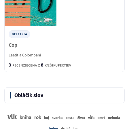
BELETRIA
Cop
Laetitia Colombani
3
8
RECENZIE
CENA Z
KNÍHKUPECTIEV
Obláčik slov
vlk
kniha
rok
boj
svorka
cesta
život
vĺča
smrť
nehoda
jeden
druhá
lov