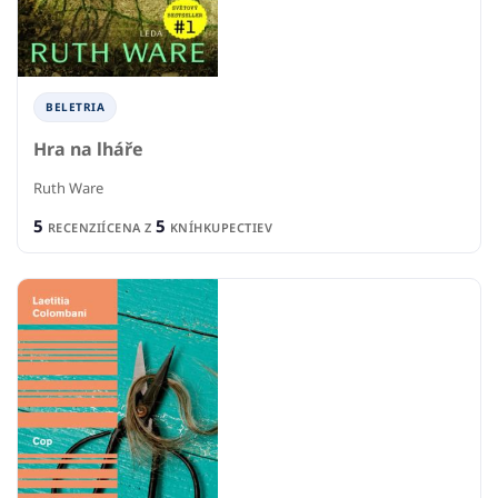
BELETRIA
Hra na lháře
Ruth Ware
5
5
RECENZIÍ
CENA Z
KNÍHKUPECTIEV