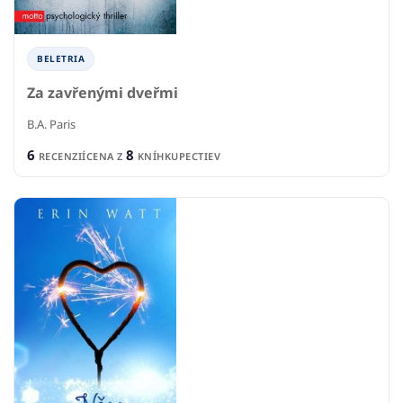
BELETRIA
Za zavřenými dveřmi
B.A. Paris
6
8
RECENZIÍ
CENA Z
KNÍHKUPECTIEV