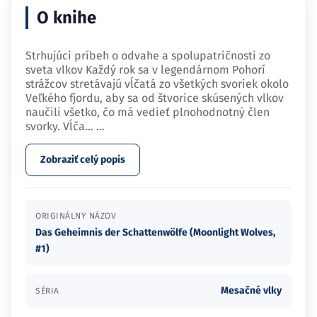
O knihe
Strhujúci príbeh o odvahe a spolupatričnosti zo
sveta vlkov Každý rok sa v legendárnom Pohorí
strážcov stretávajú vĺčatá zo všetkých svoriek okolo
Veľkého fjordu, aby sa od štvorice skúsených vlkov
naučili všetko, čo má vedieť plnohodnotný člen
svorky. Vĺča…
...
Zobraziť celý popis
ORIGINÁLNY NÁZOV
Das Geheimnis der Schattenwölfe (Moonlight Wolves,
#1)
Mesačné vlky
SÉRIA