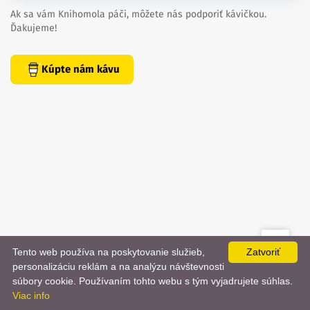
Ak sa vám Knihomola páči, môžete nás podporiť kávičkou.
Ďakujeme!
Kúpte nám kávu
Tento web používa na poskytovanie služieb,
Zatvoriť
created by
danielhrenak.sk
personalizáciu reklám a na analýzu návštevnosti
Späť
📨
súbory cookie. Používaním tohto webu s tým vyjadrujete súhlas.
Knihomola. 2017 - 2026.
Viac info
na