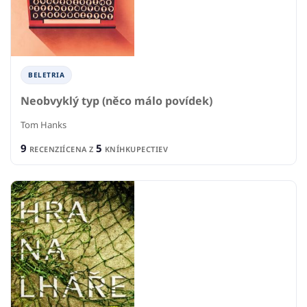
BELETRIA
Neobvyklý typ (něco málo povídek)
Tom Hanks
9
5
RECENZIÍ
CENA Z
KNÍHKUPECTIEV