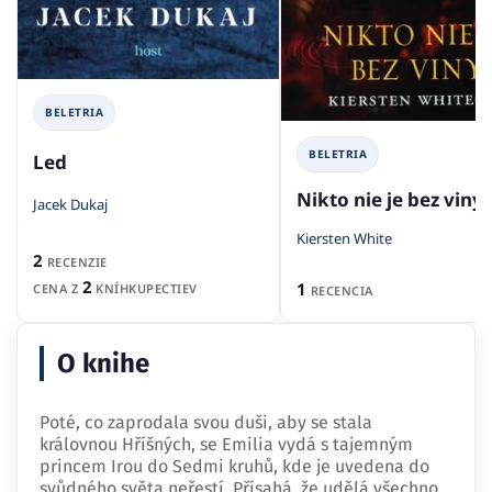
BELETRIA
BELETRIA
Led
Nikto nie je bez viny
Jacek Dukaj
Kiersten White
2
RECENZIE
2
1
CENA Z
KNÍHKUPECTIEV
RECENCIA
O knihe
Poté, co zaprodala svou duši, aby se stala
královnou Hříšných, se Emilia vydá s tajemným
princem Irou do Sedmi kruhů, kde je uvedena do
svůdného světa neřestí. Přísahá, že udělá všechno