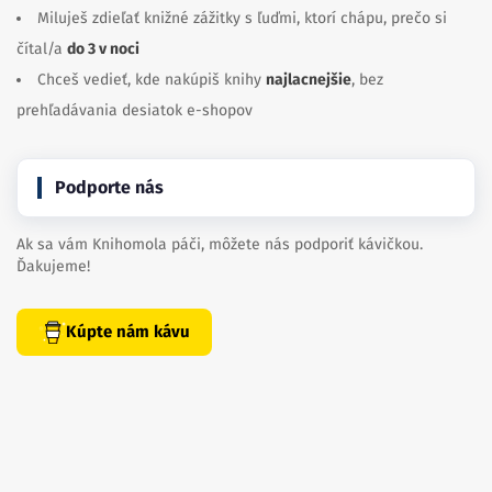
Miluješ zdieľať knižné zážitky s ľuďmi, ktorí chápu, prečo si
čítal/a
do 3 v noci
Chceš vedieť, kde nakúpiš knihy
najlacnejšie
, bez
prehľadávania desiatok e-shopov
Podporte nás
Ak sa vám Knihomola páči, môžete nás podporiť kávičkou.
Ďakujeme!
Kúpte nám kávu