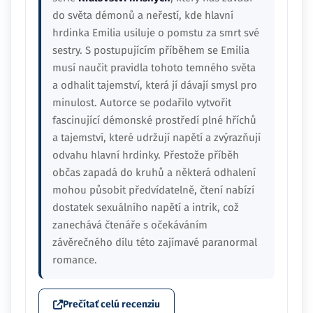
do světa démonů a neřestí, kde hlavní
hrdinka Emilia usiluje o pomstu za smrt své
sestry. S postupujícím příběhem se Emilia
musí naučit pravidla tohoto temného světa
a odhalit tajemství, která jí dávají smysl pro
minulost. Autorce se podařilo vytvořit
fascinující démonské prostředí plné hříchů
a tajemství, které udržují napětí a zvýrazňují
odvahu hlavní hrdinky. Přestože příběh
občas zapadá do kruhů a některá odhalení
mohou působit předvídatelně, čtení nabízí
dostatek sexuálního napětí a intrik, což
zanechává čtenáře s očekáváním
závěrečného dílu této zajímavé paranormal
romance.
Prečítať celú recenziu