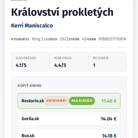
Království prokletých
Kerri Maniscalco
King Cool
2022
424
9788027710874
VYDAVATEĽ
ROK
STRÁN
ISBN
GOODREADS
MARTINUS
RECENZIE
4.1/5
4.4/5
1
KÚPIŤ KNIHU
11.48 €
Restorio.sk
ANTIKVARIÁT
NAJLACNEJŠIE
14.04 €
Gorila.sk
14.18 €
Bux.sk