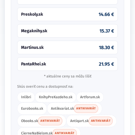
14.66 €
Preskoly.sk
15.37 €
Megaknihy.sk
18.30 €
Martinus.sk
21.95 €
PantaRhei.sk
* aktuálne ceny sa môžu líšiť
Skús overiť cenu a dostupnosť na:
Inlibri
KnihyPreKazdeho.sk
Artforum.sk
Eurobooks.sk
Antikvariat.sk
ANTIKVARIÁT
Obooks.sk
Antiqart.sk
ANTIKVARIÁT
ANTIKVARIÁT
CierneNaBielom.sk
ANTIKVARIÁT