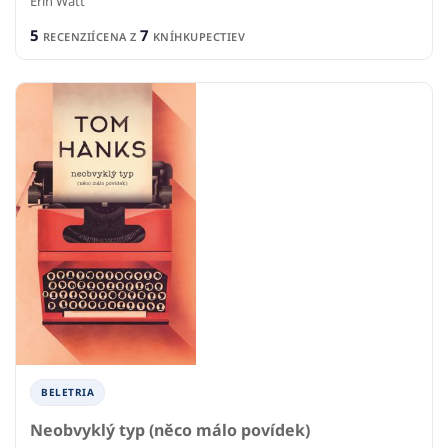
Erin Watt
5
7
RECENZIÍ
CENA Z
KNÍHKUPECTIEV
BELETRIA
Neobvyklý typ (něco málo povídek)