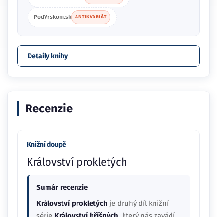
PodVrskom.sk
ANTIKVARIÁT
Detaily knihy
Recenzie
Knižní doupě
Království prokletých
Sumár recenzie
Království prokletých
je druhý díl knižní
série
Království hříšných
, který nás zavádí