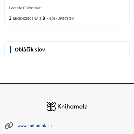
Laetitia Colombani
3
8
RECENZIE
CENA Z
KNÍHKUPECTIEV
Obláčik slov
www.knihomola.sk