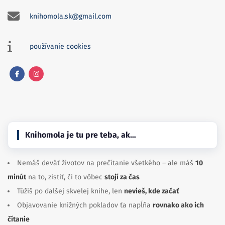
knihomola.sk@gmail.com
používanie cookies
Facebook
Instagram
Knihomola je tu pre teba, ak…
Nemáš deväť životov na prečítanie všetkého – ale máš
10
minút
na to, zistiť, či to vôbec
stojí za čas
Túžiš po ďalšej skvelej knihe, len
nevieš, kde začať
Objavovanie knižných pokladov ťa napĺňa
rovnako ako ich
čítanie