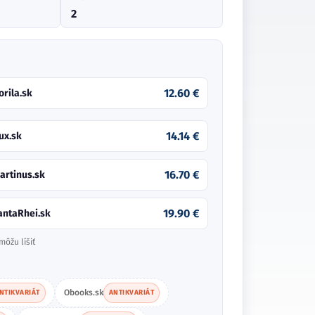
2
12.60 €
orila.sk
14.14 €
ux.sk
16.70 €
artinus.sk
19.90 €
antaRhei.sk
môžu líšiť
Obooks.sk
NTIKVARIÁT
ANTIKVARIÁT