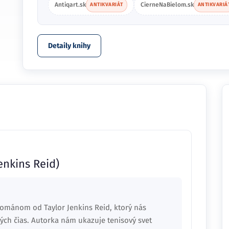
Antiqart.sk
CierneNaBielom.sk
ANTIKVARIÁT
ANTIKVARIÁ
Detaily knihy
Jenkins Reid)
románom od Taylor Jenkins Reid, ktorý nás
kých čias. Autorka nám ukazuje tenisový svet