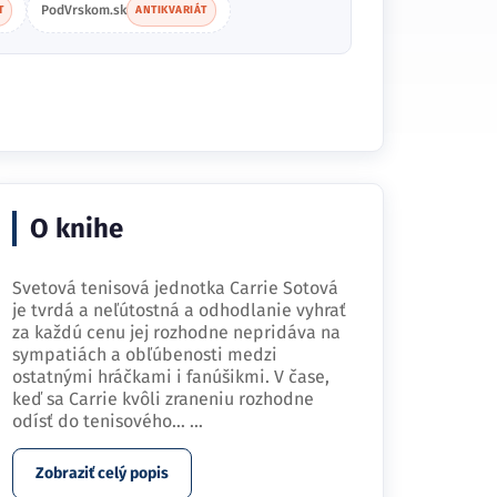
PodVrskom.sk
T
ANTIKVARIÁT
O knihe
Svetová tenisová jednotka Carrie Sotová
je tvrdá a neľútostná a odhodlanie vyhrať
za každú cenu jej rozhodne nepridáva na
sympatiách a obľúbenosti medzi
ostatnými hráčkami i fanúšikmi. V čase,
keď sa Carrie kvôli zraneniu rozhodne
odísť do tenisového…
...
Zobraziť celý popis