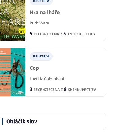
BELETRIA
Hra na lháře
Ruth Ware
5
5
RECENZIÍ
CENA Z
KNÍHKUPECTIEV
BELETRIA
IA
B
BELETRIA
Syn
ka
Pr
Cop
Jo Nesbø
ek Kozmon
Pen
Laetitia Colombani
3
8
1
1
RECENZIE
CENA Z
KNÍHKUPECTIEV
RECENCIA
IE
R
2
8
CENA Z
KNÍHKUPECTIEV
KNÍHKUPECTIEV
CE
Obláčik slov