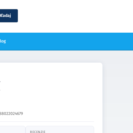
Hľadaj
blog
88022024679
RECENZIE