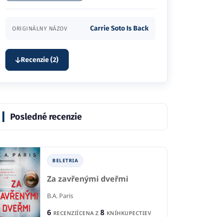
Carrie Soto Is Back
ORIGINÁLNY NÁZOV
Recenzie (2)
Posledné recenzie
BELETRIA
Za zavřenými dveřmi
B.A. Paris
6
8
RECENZIÍ
CENA Z
KNÍHKUPECTIEV