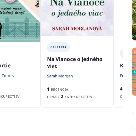
BELETRIA
BELETR
Na Vianoce o jedného
artie
Kukuč
viac
-Coutts
Františ
Sarah Morgan
4
1
RECENZ
RECENCIA
2
KUPECTIEV
CENA Z
CENA Z
KNÍHKUPECTIEV