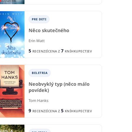
PRE DETI
Něco skutečného
Erin Watt
5
7
RECENZIÍ
CENA Z
KNÍHKUPECTIEV
BELETRIA
Neobvyklý typ (něco málo
povídek)
Tom Hanks
9
5
RECENZIÍ
CENA Z
KNÍHKUPECTIEV