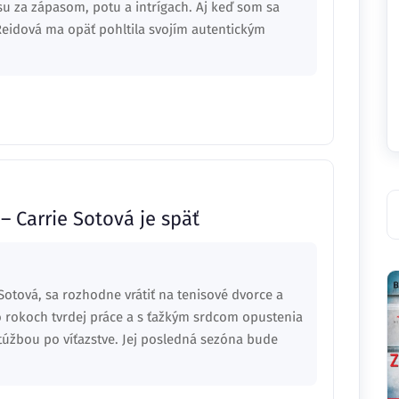
su za zápasom, potu a intrígach. Aj keď som sa
Reidová ma opäť pohltila svojím autentickým
– Carrie Sotová je späť
Sotová, sa rozhodne vrátiť na tenisové dvorce a
o rokoch tvrdej práce a s ťažkým srdcom opustenia
túžbou po víťazstve. Jej posledná sezóna bude