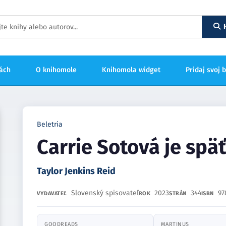
hách
O knihomole
Knihomola widget
Pridaj svoj 
Beletria
Carrie Sotová je späť
Taylor Jenkins Reid
Slovenský spisovateľ
2023
344
97
VYDAVATEĽ
ROK
STRÁN
ISBN
GOODREADS
MARTINUS