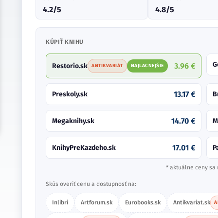
4.2/5
4.8/5
KÚPIŤ KNIHU
G
3.96 €
Restorio.sk
ANTIKVARIÁT
NAJLACNEJŠIE
13.17 €
Preskoly.sk
B
14.70 €
Megaknihy.sk
M
17.01 €
KnihyPreKazdeho.sk
P
* aktuálne ceny sa 
Skús overiť cenu a dostupnosť na:
Inlibri
Artforum.sk
Eurobooks.sk
Antikvariat.sk
A