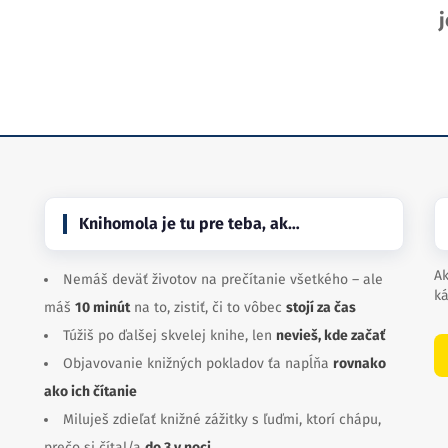
j
Knihomola je tu pre teba, ak…
Ak
Nemáš deväť životov na prečítanie všetkého – ale
ká
máš
10 minút
na to, zistiť, či to vôbec
stojí za čas
Túžiš po ďalšej skvelej knihe, len
nevieš, kde začať
Objavovanie knižných pokladov ťa napĺňa
rovnako
ako ich čítanie
Miluješ zdieľať knižné zážitky s ľuďmi, ktorí chápu,
prečo si čítal/a
do 3 v noci