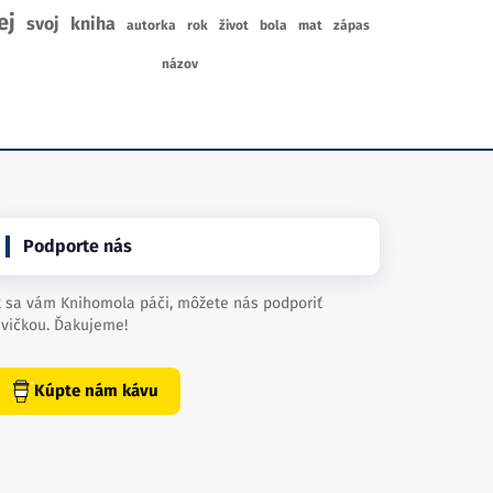
ej
svoj
kniha
autorka
rok
život
bola
mat
zápas
názov
Podporte nás
 sa vám Knihomola páči, môžete nás podporiť
vičkou. Ďakujeme!
Kúpte nám kávu