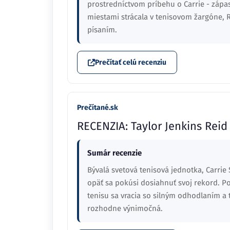
prostredníctvom príbehu o Carrie - zápa
miestami strácala v tenisovom žargóne, 
písaním.
Prečítať celú recenziu
Prečítané.sk
RECENZIA: Taylor Jenkins Reid 
Sumár recenzie
Bývalá svetová tenisová jednotka, Carrie 
opäť sa pokúsi dosiahnuť svoj rekord. P
tenisu sa vracia so silným odhodlaním a 
rozhodne výnimočná.