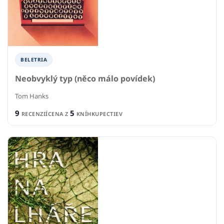
BELETRIA
Neobvyklý typ (něco málo povídek)
Tom Hanks
9
5
RECENZIÍ
CENA Z
KNÍHKUPECTIEV