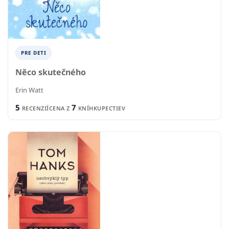
PRE DETI
Něco skutečného
Erin Watt
5
7
RECENZIÍ
CENA Z
KNÍHKUPECTIEV