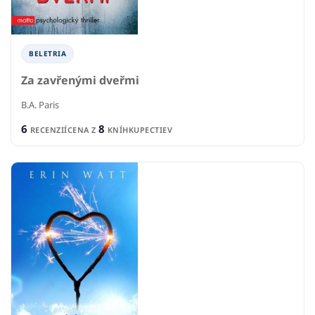
BELETRIA
Za zavřenými dveřmi
B.A. Paris
6
8
RECENZIÍ
CENA Z
KNÍHKUPECTIEV