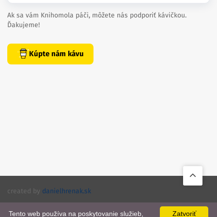
Ak sa vám Knihomola páči, môžete nás podporiť kávičkou.
Ďakujeme!
Kúpte nám kávu
created by
danielhrenak.sk
Späť
Knihomola. 2017 - 2026.
na
Tento web používa na poskytovanie služieb,
Zatvoriť