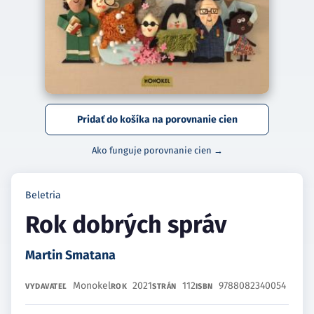
Pridať do košíka na porovnanie cien
Ako funguje porovnanie cien →
Beletria
Rok dobrých správ
Martin Smatana
Monokel
2021
112
9788082340054
VYDAVATEĽ
ROK
STRÁN
ISBN