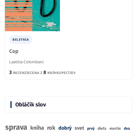
BELETRIA
Cop
Laetitia Colombani
3
8
RECENZIE
CENA Z
KNÍHKUPECTIEV
Obláčik slov
sprava
kniha
rok
dobrý
svet
prvý
dieťa
martin
dva