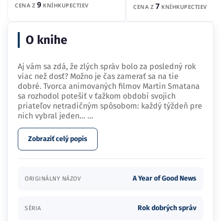
9
7
CENA Z
KNÍHKUPECTIEV
CENA Z
KNÍHKUPECTIEV
O knihe
Aj vám sa zdá, že zlých správ bolo za posledný rok
viac než dosť? Možno je čas zamerať sa na tie
dobré. Tvorca animovaných filmov Martin Smatana
sa rozhodol potešiť v ťažkom období svojich
priateľov netradičným spôsobom: každý týždeň pre
nich vybral jeden…
...
Zobraziť celý popis
A Year of Good News
ORIGINÁLNY NÁZOV
Rok dobrých správ
SÉRIA