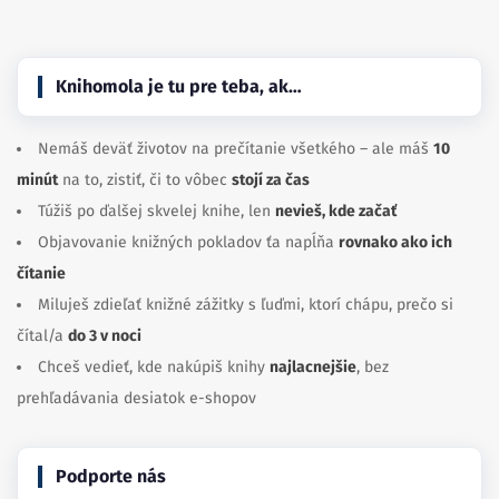
Knihomola je tu pre teba, ak…
Nemáš deväť životov na prečítanie všetkého – ale máš
10
minút
na to, zistiť, či to vôbec
stojí za čas
Túžiš po ďalšej skvelej knihe, len
nevieš, kde začať
Objavovanie knižných pokladov ťa napĺňa
rovnako ako ich
čítanie
Miluješ zdieľať knižné zážitky s ľuďmi, ktorí chápu, prečo si
čítal/a
do 3 v noci
Chceš vedieť, kde nakúpiš knihy
najlacnejšie
, bez
prehľadávania desiatok e-shopov
Podporte nás