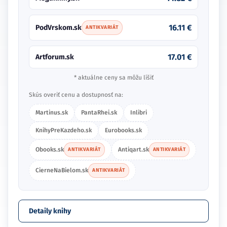
16.11 €
PodVrskom.sk
ANTIKVARIÁT
17.01 €
Artforum.sk
* aktuálne ceny sa môžu líšiť
Skús overiť cenu a dostupnosť na:
Martinus.sk
PantaRhei.sk
Inlibri
KnihyPreKazdeho.sk
Eurobooks.sk
Obooks.sk
Antiqart.sk
ANTIKVARIÁT
ANTIKVARIÁT
CierneNaBielom.sk
ANTIKVARIÁT
Detaily knihy