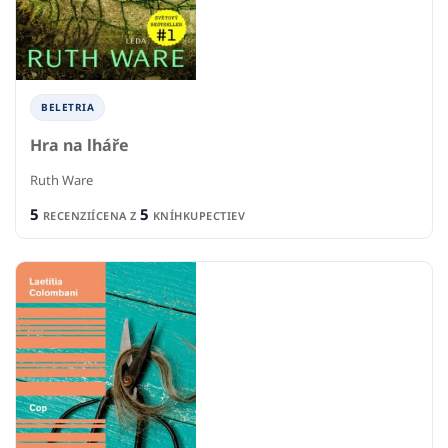
BELETRIA
Hra na lháře
Ruth Ware
5
5
RECENZIÍ
CENA Z
KNÍHKUPECTIEV