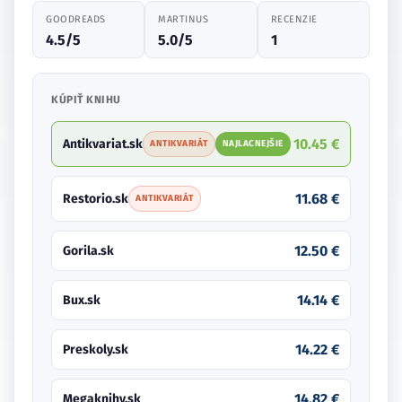
GOODREADS
MARTINUS
RECENZIE
4.5/5
5.0/5
1
KÚPIŤ KNIHU
10.45 €
Antikvariat.sk
ANTIKVARIÁT
NAJLACNEJŠIE
11.68 €
Restorio.sk
ANTIKVARIÁT
12.50 €
Gorila.sk
14.14 €
Bux.sk
14.22 €
Preskoly.sk
14.82 €
Megaknihy.sk