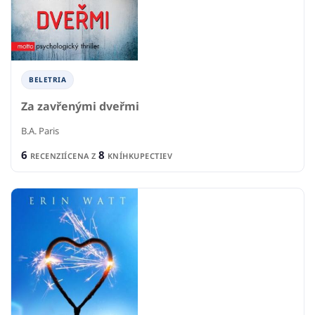
BELETRIA
Za zavřenými dveřmi
B.A. Paris
6
8
RECENZIÍ
CENA Z
KNÍHKUPECTIEV