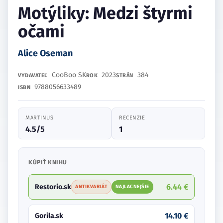
Motýliky: Medzi štyrmi
očami
Alice Oseman
CooBoo SK
2023
384
VYDAVATEĽ
ROK
STRÁN
9788056633489
ISBN
MARTINUS
RECENZIE
4.5/5
1
KÚPIŤ KNIHU
6.44 €
Restorio.sk
ANTIKVARIÁT
NAJLACNEJŠIE
14.10 €
Gorila.sk