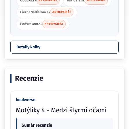
Obooks.sk
Antiqart.sk
ANTIKVARIÁT
ANTIKVARIÁT
CierneNaBielom.sk
ANTIKVARIÁT
PodVrskom.sk
ANTIKVARIÁT
Detaily knihy
Recenzie
bookverse
Motýliky 4 - Medzi štyrmi očami
Sumár recenzie