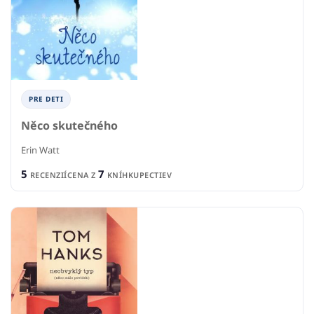
PRE DETI
Něco skutečného
Erin Watt
5
7
RECENZIÍ
CENA Z
KNÍHKUPECTIEV