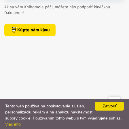
Ak sa vám Knihomola páči, môžete nás podporiť kávičkou.
Ďakujeme!
Kúpte nám kávu
Tento web používa na poskytovanie služieb,
Zatvoriť
created by
danielhrenak.sk
personalizáciu reklám a na analýzu návštevnosti
Späť
📨
súbory cookie. Používaním tohto webu s tým vyjadrujete súhlas.
Knihomola. 2017 - 2026.
Viac info
na