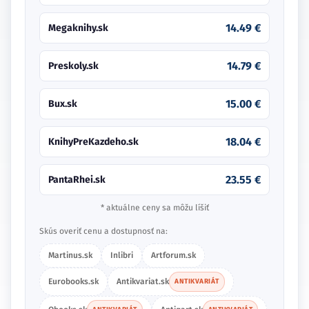
14.49 €
Megaknihy.sk
14.79 €
Preskoly.sk
15.00 €
Bux.sk
18.04 €
KnihyPreKazdeho.sk
23.55 €
PantaRhei.sk
* aktuálne ceny sa môžu líšiť
Skús overiť cenu a dostupnosť na:
Martinus.sk
Inlibri
Artforum.sk
Eurobooks.sk
Antikvariat.sk
ANTIKVARIÁT