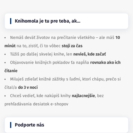
Knihomola je tu pre teba, ak…
Nemáš deväť životov na prečítanie všetkého – ale máš
10
minút
na to, zistiť, či to vôbec
stojí za čas
Túžiš po ďalšej skvelej knihe, len
nevieš, kde začať
Objavovanie knižných pokladov ťa napĺňa
rovnako ako ich
čítanie
Miluješ zdieľať knižné zážitky s ľuďmi, ktorí chápu, prečo si
čítal/a
do 3 v noci
Chceš vedieť, kde nakúpiš knihy
najlacnejšie
, bez
prehľadávania desiatok e-shopov
Podporte nás