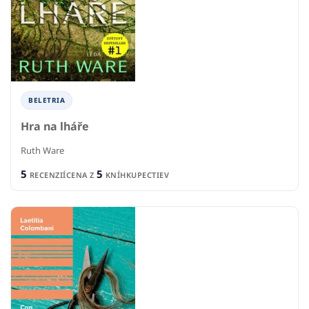
BELETRIA
Hra na lháře
Ruth Ware
5
5
RECENZIÍ
CENA Z
KNÍHKUPECTIEV