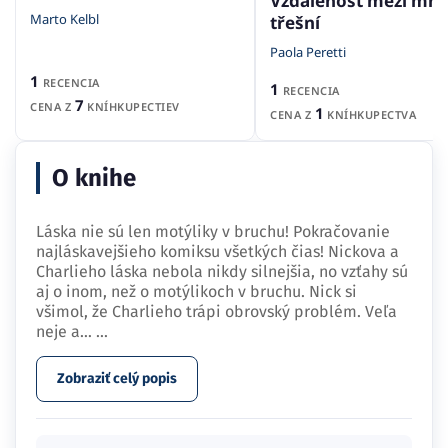
Vzdálenost mezi mno
Marto Kelbl
třešní
Paola Peretti
1
RECENCIA
1
RECENCIA
7
CENA Z
KNÍHKUPECTIEV
1
CENA Z
KNÍHKUPECTVA
O knihe
Láska nie sú len motýliky v bruchu! Pokračovanie
najláskavejšieho komiksu všetkých čias! Nickova a
Charlieho láska nebola nikdy silnejšia, no vzťahy sú
aj o inom, než o motýlikoch v bruchu. Nick si
všimol, že Charlieho trápi obrovský problém. Veľa
neje a…
...
Zobraziť celý popis