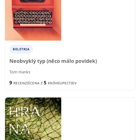
BELETRIA
Neobvyklý typ (něco málo povídek)
Tom Hanks
9
5
RECENZIÍ
CENA Z
KNÍHKUPECTIEV