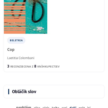
BELETRIA
Cop
Laetitia Colombani
3
8
RECENZIE
CENA Z
KNÍHKUPECTIEV
Obláčik slov
problém
alica
séria
kniha
svoj
ďalší
opát
jej