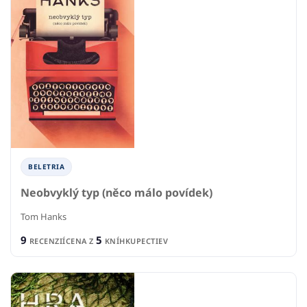
BELETRIA
Neobvyklý typ (něco málo povídek)
Tom Hanks
9
5
RECENZIÍ
CENA Z
KNÍHKUPECTIEV