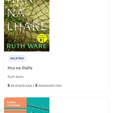
BELETRIA
Hra na lháře
Ruth Ware
5
5
RECENZIÍ
CENA Z
KNÍHKUPECTIEV