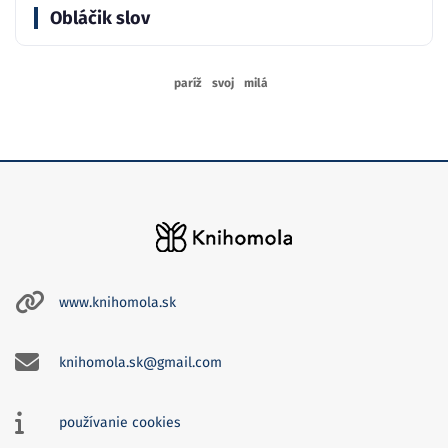
Obláčik slov
paríž
svoj
milá
www.knihomola.sk
knihomola.sk@gmail.com
používanie cookies