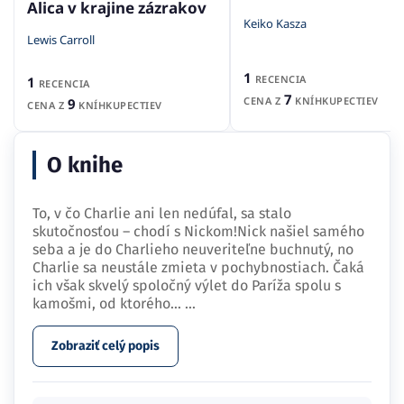
Alica v krajine zázrakov
Keiko Kasza
Lewis Carroll
1
RECENCIA
1
RECENCIA
7
CENA Z
KNÍHKUPECTIEV
9
CENA Z
KNÍHKUPECTIEV
O knihe
To, v čo Charlie ani len nedúfal, sa stalo
skutočnosťou – chodí s Nickom!Nick našiel samého
seba a je do Charlieho neuveriteľne buchnutý, no
Charlie sa neustále zmieta v pochybnostiach. Čaká
ich však skvelý spoločný výlet do Paríža spolu s
kamošmi, od ktorého…
...
Zobraziť celý popis