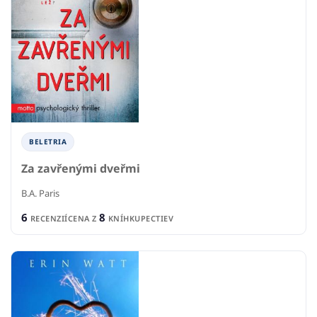
BELETRIA
Za zavřenými dveřmi
B.A. Paris
6
8
RECENZIÍ
CENA Z
KNÍHKUPECTIEV