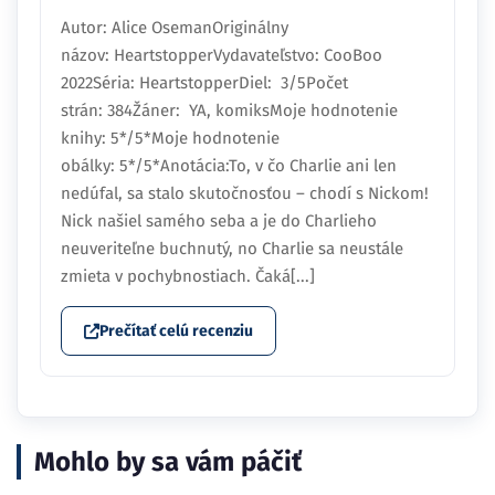
Autor: Alice OsemanOriginálny
názov: HeartstopperVydavateľstvo: CooBoo
2022Séria: HeartstopperDiel: 3/5Počet
strán: 384Žáner: YA, komiksMoje hodnotenie
knihy: 5*/5*Moje hodnotenie
obálky: 5*/5*Anotácia:To, v čo Charlie ani len
nedúfal, sa stalo skutočnosťou – chodí s Nickom!
Nick našiel samého seba a je do Charlieho
neuveriteľne buchnutý, no Charlie sa neustále
zmieta v pochybnostiach. Čaká[...]
Prečítať celú recenziu
Mohlo by sa vám páčiť