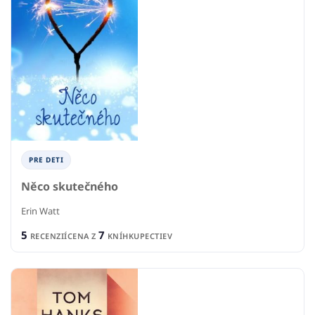
PRE DETI
Něco skutečného
Erin Watt
5
7
RECENZIÍ
CENA Z
KNÍHKUPECTIEV