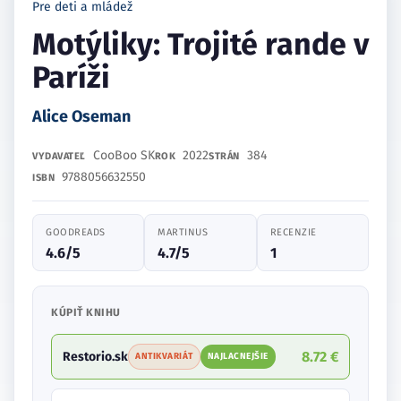
Pre deti a mládež
Motýliky: Trojité rande v
Paríži
Alice Oseman
CooBoo SK
2022
384
VYDAVATEĽ
ROK
STRÁN
9788056632550
ISBN
GOODREADS
MARTINUS
RECENZIE
4.6/5
4.7/5
1
KÚPIŤ KNIHU
8.72 €
Restorio.sk
ANTIKVARIÁT
NAJLACNEJŠIE