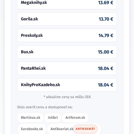
13.69 €
Megaknihy.sk
13.70 €
Gorila.sk
14.79 €
Preskoly.sk
15.00 €
Bux.sk
18.04 €
PantaRhei.sk
18.04 €
KnihyPreKazdeho.sk
* aktuálne ceny sa môžu líšiť
Skús overiť cenu a dostupnosť na:
Martinus.sk
Inlibri
Artforum.sk
Eurobooks.sk
Antikvariat.sk
ANTIKVARIÁT