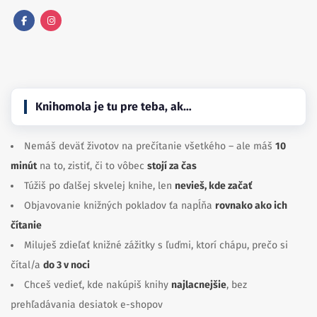
Facebook
Instagram
Knihomola je tu pre teba, ak…
Nemáš deväť životov na prečítanie všetkého – ale máš
10
minút
na to, zistiť, či to vôbec
stojí za čas
Túžiš po ďalšej skvelej knihe, len
nevieš, kde začať
Objavovanie knižných pokladov ťa napĺňa
rovnako ako ich
čítanie
Miluješ zdieľať knižné zážitky s ľuďmi, ktorí chápu, prečo si
čítal/a
do 3 v noci
Chceš vedieť, kde nakúpiš knihy
najlacnejšie
, bez
prehľadávania desiatok e-shopov