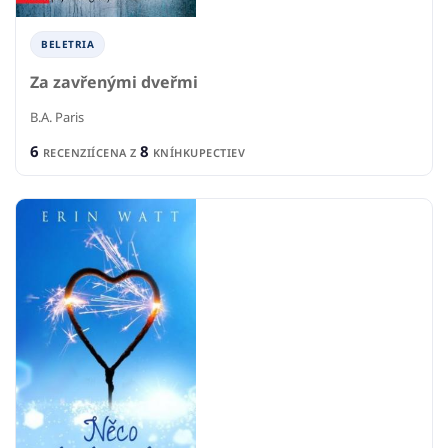
BELETRIA
Za zavřenými dveřmi
B.A. Paris
6
8
RECENZIÍ
CENA Z
KNÍHKUPECTIEV