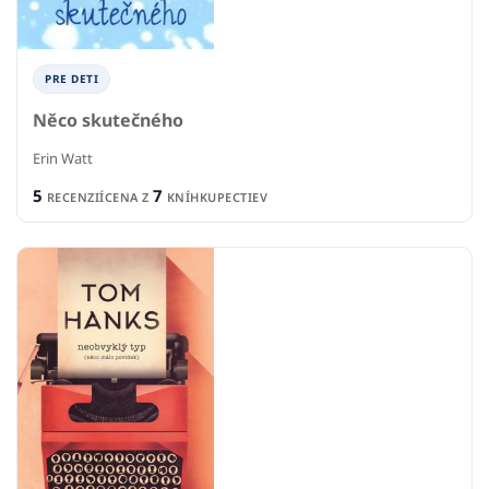
PRE DETI
Něco skutečného
Erin Watt
5
7
RECENZIÍ
CENA Z
KNÍHKUPECTIEV