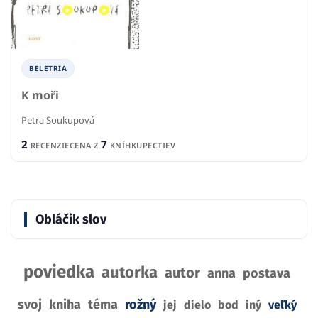
BELETRIA
K moři
Petra Soukupová
2
7
RECENZIE
CENA Z
KNÍHKUPECTIEV
Obláčik slov
poviedka
autorka
autor
anna
postava
svoj
kniha
téma
rožný
jej
dielo
bod
iný
veľký