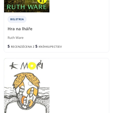
BELETRIA
Hra na lháře
Ruth Ware
5
5
RECENZIÍ
CENA Z
KNÍHKUPECTIEV