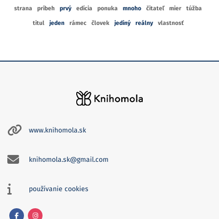
strana
príbeh
prvý
edícia
ponuka
mnoho
čitateľ
mier
túžba
titul
jeden
rámec
človek
jediný
reálny
vlastnosť
www.knihomola.sk
knihomola.sk@gmail.com
používanie cookies