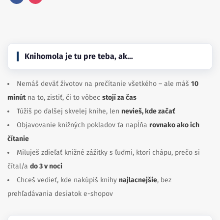
Facebook
Instagram
Knihomola je tu pre teba, ak…
Nemáš deväť životov na prečítanie všetkého – ale máš
10
minút
na to, zistiť, či to vôbec
stojí za čas
Túžiš po ďalšej skvelej knihe, len
nevieš, kde začať
Objavovanie knižných pokladov ťa napĺňa
rovnako ako ich
čítanie
Miluješ zdieľať knižné zážitky s ľuďmi, ktorí chápu, prečo si
čítal/a
do 3 v noci
Chceš vedieť, kde nakúpiš knihy
najlacnejšie
, bez
prehľadávania desiatok e-shopov