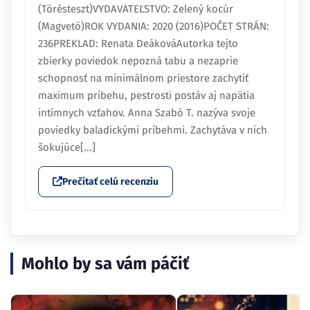
(Törésteszt)VYDAVATEĽSTVO: Zelený kocúr
(Magvetö)ROK VYDANIA: 2020 (2016)POČET STRÁN:
236PREKLAD: Renata DeákováAutorka tejto
zbierky poviedok nepozná tabu a nezaprie
schopnosť na minimálnom priestore zachytiť
maximum príbehu, pestrosti postáv aj napätia
intímnych vzťahov. Anna Szabó T. nazýva svoje
poviedky baladickými príbehmi. Zachytáva v nich
šokujúce[...]
Prečítať celú recenziu
Mohlo by sa vám páčiť