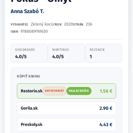
Anna Szabó T.
Zelený kocúr
2020
236
VYDAVATEĽ
ROK
STRÁN
9788089761630
ISBN
GOODREADS
MARTINUS
RECENZIE
4.0/5
4.0/5
1
KÚPIŤ KNIHU
1.56 €
Restorio.sk
ANTIKVARIÁT
NAJLACNEJŠIE
2.90 €
Gorila.sk
4.43 €
Preskoly.sk