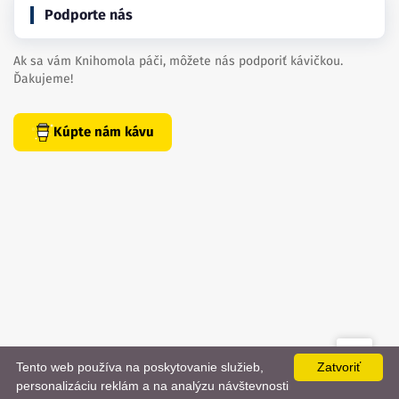
Podporte nás
Ak sa vám Knihomola páči, môžete nás podporiť kávičkou.
Ďakujeme!
Kúpte nám kávu
Tento web používa na poskytovanie služieb,
Zatvoriť
created by
danielhrenak.sk
personalizáciu reklám a na analýzu návštevnosti
Späť
📨