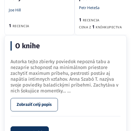
Petr Heteša
Joe Hill
1
RECENCIA
1
RECENCIA
1
CENA Z
KNÍHKUPECTVA
O knihe
Autorka tejto zbierky poviedok nepozná tabu a
nezaprie schopnosť na minimálnom priestore
zachytiť maximum príbehu, pestrosti postáv aj
napätia intímnych vzťahov. Anna Szabó T. nazýva
svoje poviedky baladickými príbehmi. Zachytáva v
nich šokujúce momentky…
...
Zobraziť celý popis