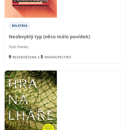
BELETRIA
Neobvyklý typ (něco málo povídek)
Tom Hanks
9
5
RECENZIÍ
CENA Z
KNÍHKUPECTIEV