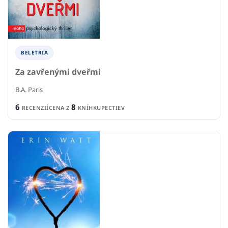
BELETRIA
Za zavřenými dveřmi
B.A. Paris
6
8
RECENZIÍ
CENA Z
KNÍHKUPECTIEV