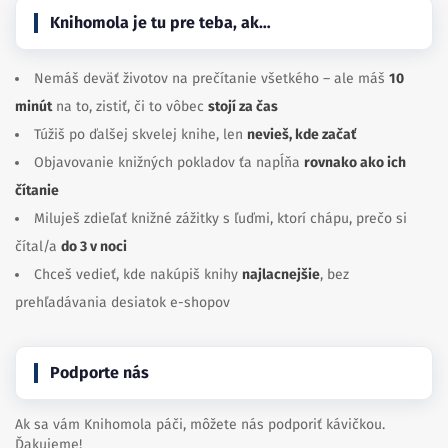
Knihomola je tu pre teba, ak…
Nemáš deväť životov na prečítanie všetkého – ale máš
10
minút
na to, zistiť, či to vôbec
stojí za čas
Túžiš po ďalšej skvelej knihe, len
nevieš, kde začať
Objavovanie knižných pokladov ťa napĺňa
rovnako ako ich
čítanie
Miluješ zdieľať knižné zážitky s ľuďmi, ktorí chápu, prečo si
čítal/a
do 3 v noci
Chceš vedieť, kde nakúpiš knihy
najlacnejšie
, bez
prehľadávania desiatok e-shopov
Podporte nás
Ak sa vám Knihomola páči, môžete nás podporiť kávičkou.
Ďakujeme!