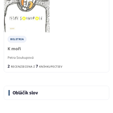
BELETRIA
K moři
Petra Soukupová
2
7
RECENZIE
CENA Z
KNÍHKUPECTIEV
Obláčik slov