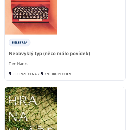
BELETRIA
Neobvyklý typ (něco málo povídek)
Tom Hanks
9
5
RECENZIÍ
CENA Z
KNÍHKUPECTIEV