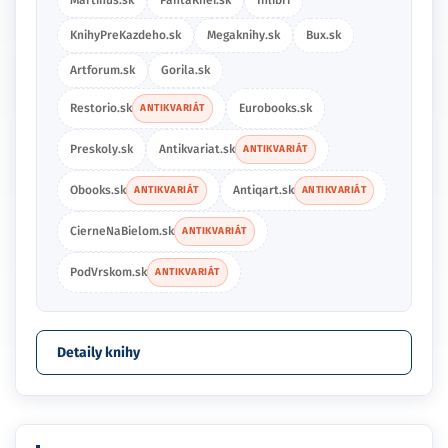
Martinus.sk
PantaRhei.sk
Inlibri
KnihyPreKazdeho.sk
Megaknihy.sk
Bux.sk
Artforum.sk
Gorila.sk
Restorio.sk
Eurobooks.sk
ANTIKVARIÁT
Preskoly.sk
Antikvariat.sk
ANTIKVARIÁT
Obooks.sk
Antiqart.sk
ANTIKVARIÁT
ANTIKVARIÁT
CierneNaBielom.sk
ANTIKVARIÁT
PodVrskom.sk
ANTIKVARIÁT
Detaily knihy