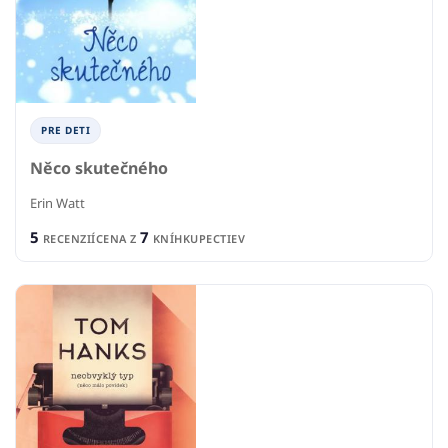
PRE DETI
Něco skutečného
Erin Watt
5
7
RECENZIÍ
CENA Z
KNÍHKUPECTIEV