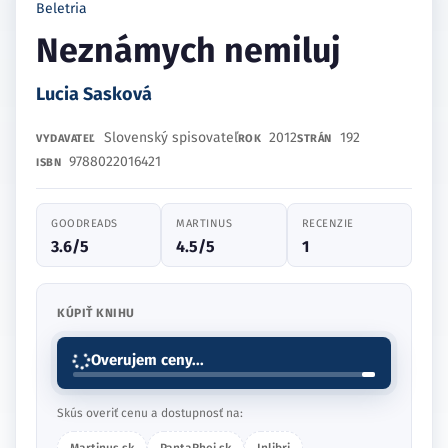
Beletria
Neznámych nemiluj
Lucia Sasková
Slovenský spisovateľ
2012
192
VYDAVATEĽ
ROK
STRÁN
9788022016421
ISBN
GOODREADS
MARTINUS
RECENZIE
3.6/5
4.5/5
1
KÚPIŤ KNIHU
Overujem ceny...
Skús overiť cenu a dostupnosť na: