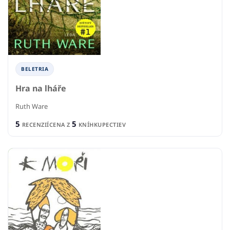
BELETRIA
Hra na lháře
Ruth Ware
5
5
RECENZIÍ
CENA Z
KNÍHKUPECTIEV