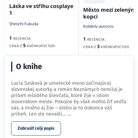
Láska ve střihu cosplaye
Město mezi zelenými
1
kopci
Shinichi Fukuda
Kolektív autorov
1
1
RECENCIA
RECENCIA
5
3
CENA Z
KNÍHKUPECTIEV
CENA Z
KNÍHKUPECTIEV
O knihe
Lucia Sasková je umelecké meno začínajúcej
slovenskej autorky a román Neznámych nemiluj je
príbeh mladého dievčaťa, ktoré žije v istom
slovenskom meste. Pokojne by však mohlo žiť vedľa
vás, a možno aj žije – alebo je to dokonca váš
príbeh. Len ste nenašli…
...
Zobraziť celý popis