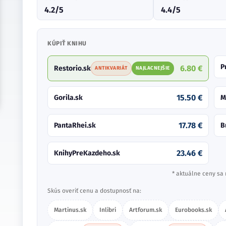
4.2/5
4.4/5
KÚPIŤ KNIHU
P
6.80 €
Restorio.sk
ANTIKVARIÁT
NAJLACNEJŠIE
15.50 €
Gorila.sk
M
17.78 €
PantaRhei.sk
B
23.46 €
KnihyPreKazdeho.sk
* aktuálne ceny sa 
Skús overiť cenu a dostupnosť na:
Martinus.sk
Inlibri
Artforum.sk
Eurobooks.sk