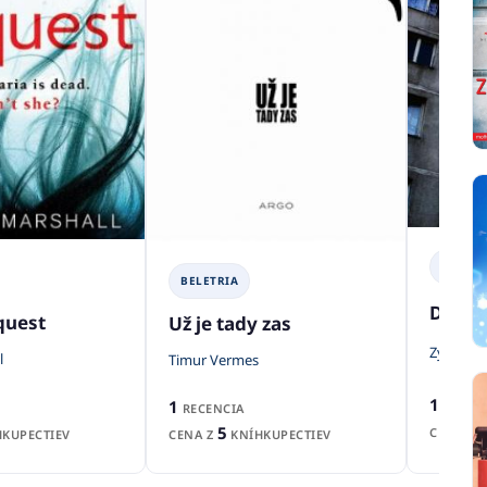
BELETR
BELETRIA
Domo
quest
Už je tady zas
Zygmunt
l
Timur Vermes
1
1
RECEN
RECENCIA
5
CENA Z
KUPECTIEV
CENA Z
KNÍHKUPECTIEV