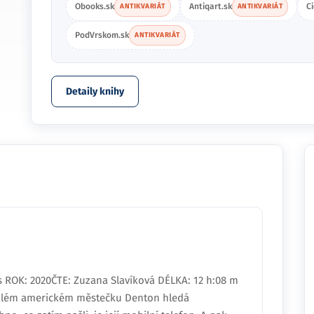
Obooks.sk
Antiqart.sk
C
ANTIKVARIÁT
ANTIKVARIÁT
PodVrskom.sk
ANTIKVARIÁT
Detaily knihy
ROK: 2020ČTE: Zuzana Slavíková DÉLKA: 12 h:08 m
palém americkém městečku Denton hledá