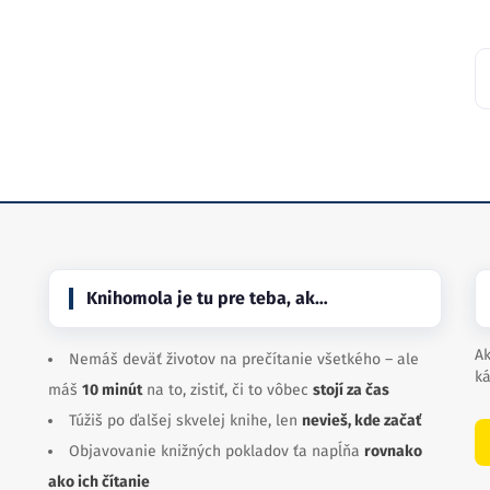
Knihomola je tu pre teba, ak…
Ak
Nemáš deväť životov na prečítanie všetkého – ale
ká
máš
10 minút
na to, zistiť, či to vôbec
stojí za čas
Túžiš po ďalšej skvelej knihe, len
nevieš, kde začať
Objavovanie knižných pokladov ťa napĺňa
rovnako
ako ich čítanie