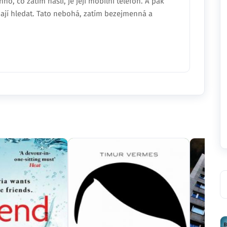
, co zatím našli, je její mobilní telefon. A pak
i mají hledat. Tato nebohá, zatím bezejmenná a