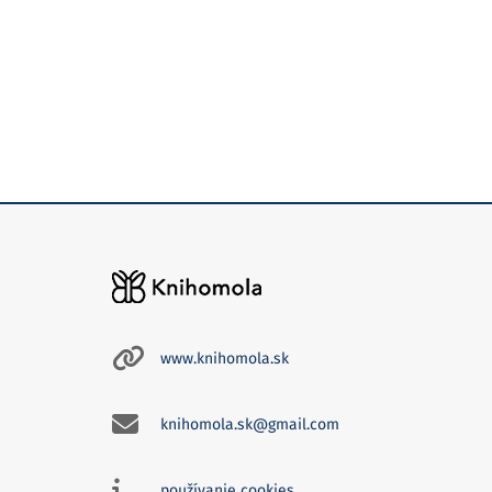
www.knihomola.sk
knihomola.sk@gmail.com
používanie cookies