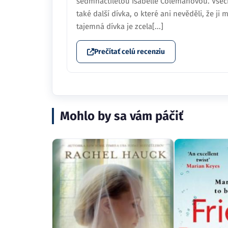
sedmnáctiletou Isabelle Colemanovou. Všechno
také další dívka, o které ani nevěděli, že j
tajemná dívka je zcela[...]
Prečítať celú recenziu
Mohlo by sa vám páčiť