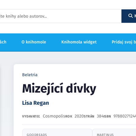
hách
O knihomole
Knihomola widget
Pridaj svoj 
Beletria
Mizející dívky
Lisa Regan
Cosmopolis
2020
384
9788027124
VYDAVATEĽ
ROK
STRÁN
ISBN
GOODREADS
MARTINUS