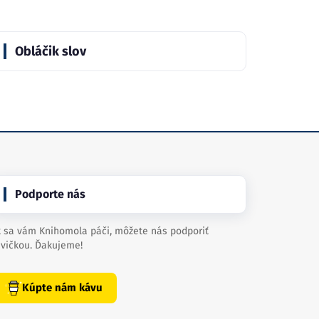
Obláčik slov
Podporte nás
 sa vám Knihomola páči, môžete nás podporiť
vičkou. Ďakujeme!
Kúpte nám kávu