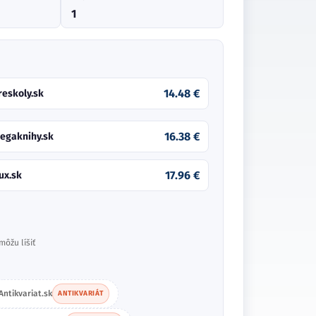
1
14.48 €
reskoly.sk
16.38 €
egaknihy.sk
17.96 €
ux.sk
môžu líšiť
Antikvariat.sk
ANTIKVARIÁT