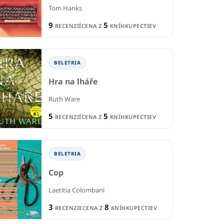
Tom Hanks
9
5
RECENZIÍ
CENA Z
KNÍHKUPECTIEV
BELETRIA
Hra na lháře
Ruth Ware
5
5
RECENZIÍ
CENA Z
KNÍHKUPECTIEV
BELETRIA
Cop
Laetitia Colombani
3
8
RECENZIE
CENA Z
KNÍHKUPECTIEV