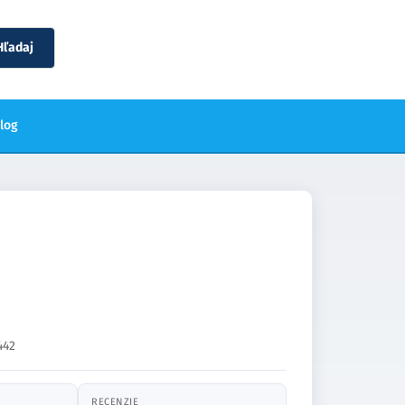
Hľadaj
blog
442
RECENZIE