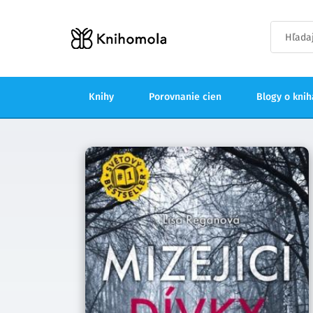
Knihy
Porovnanie cien
Blogy o kni