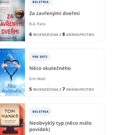
BELETRIA
Za zavřenými dveřmi
B.A. Paris
6
8
RECENZIÍ
CENA Z
KNÍHKUPECTIEV
PRE DETI
Něco skutečného
BELETRIA
IA
B
Erin Watt
Enderova hra
Kú
fón
5
7
RECENZIÍ
CENA Z
KNÍHKUPECTIEV
re
Orson Scott Card
 Miloszewski
Lar
4
BELETRIA
RECENZIE
4
CIA
R
1
10
CENA Z
KNÍHKUPECTVA
KNÍHKUPECTIEV
CE
Neobvyklý typ (něco málo
povídek)