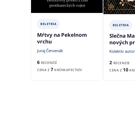
BELETRIA
BELETRIA
Mŕtvy na Pekelnom
Slečna Ma
vrchu
nových p
Juraj Červenák
Kolektív auto
6
2
RECENZIÍ
RECENZIE
7
10
CENA Z
KNÍHKUPECTIEV
CENA Z
KNÍ