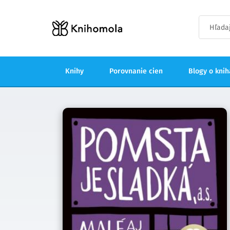
Knihy
Porovnanie cien
Blogy o kni