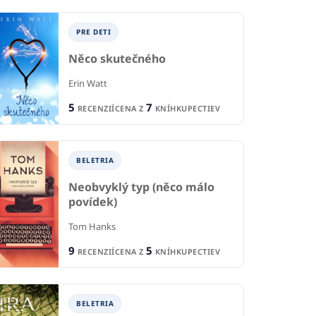
PRE DETI
Něco skutečného
Erin Watt
5
7
RECENZIÍ
CENA Z
KNÍHKUPECTIEV
BELETRIA
Neobvyklý typ (něco málo
povídek)
Tom Hanks
9
5
RECENZIÍ
CENA Z
KNÍHKUPECTIEV
BELETRIA