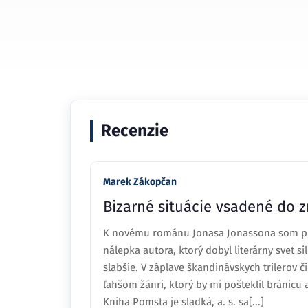
Recenzie
Marek Zákopčan
Bizarné situácie vsadené do 
K novému románu Jonasa Jonassona som pris
nálepka autora, ktorý dobyl literárny svet s
slabšie. V záplave škandinávskych trilerov 
ľahšom žánri, ktorý by mi pošteklil bránicu
Kniha Pomsta je sladká, a. s. sa[...]