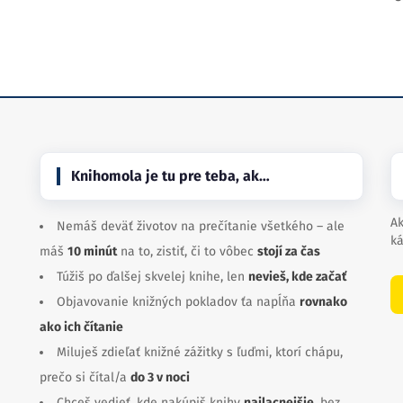
Knihomola je tu pre teba, ak…
Ak
Nemáš deväť životov na prečítanie všetkého – ale
ká
máš
10 minút
na to, zistiť, či to vôbec
stojí za čas
Túžiš po ďalšej skvelej knihe, len
nevieš, kde začať
Objavovanie knižných pokladov ťa napĺňa
rovnako
ako ich čítanie
Miluješ zdieľať knižné zážitky s ľuďmi, ktorí chápu,
prečo si čítal/a
do 3 v noci
Chceš vedieť, kde nakúpiš knihy
najlacnejšie
, bez