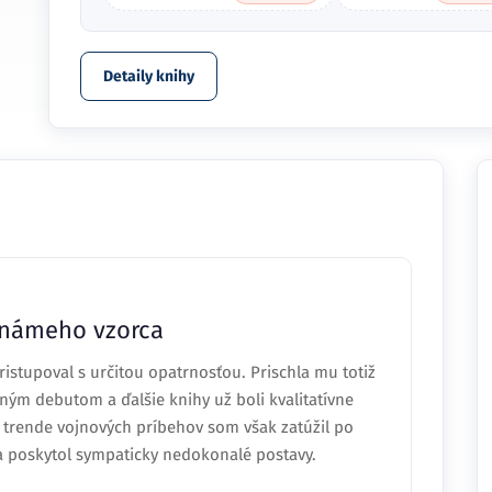
Detaily knihy
známeho vzorca
tupoval s určitou opatrnosťou. Prischla mu totiž
ilným debutom a ďalšie knihy už boli kvalitatívne
či trende vojnových príbehov som však zatúžil po
 a poskytol sympaticky nedokonalé postavy.