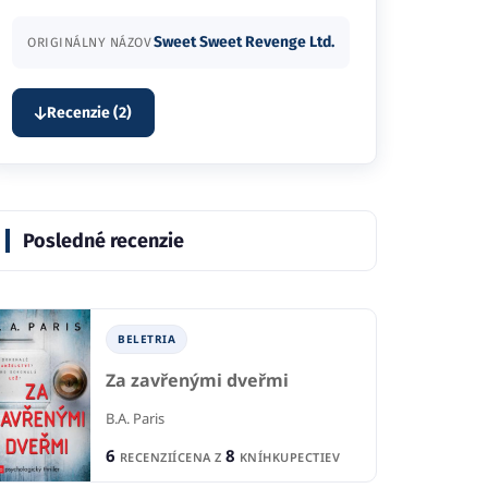
Sweet Sweet Revenge Ltd.
ORIGINÁLNY NÁZOV
Recenzie (2)
Posledné recenzie
BELETRIA
Za zavřenými dveřmi
B.A. Paris
6
8
RECENZIÍ
CENA Z
KNÍHKUPECTIEV