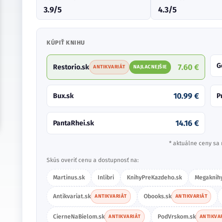
3.9/5
4.3/5
KÚPIŤ KNIHU
G
7.60 €
Restorio.sk
ANTIKVARIÁT
NAJLACNEJŠIE
10.99 €
Bux.sk
P
14.16 €
PantaRhei.sk
* aktuálne ceny sa 
Skús overiť cenu a dostupnosť na:
Martinus.sk
Inlibri
KnihyPreKazdeho.sk
Megaknihy
Antikvariat.sk
Obooks.sk
ANTIKVARIÁT
ANTIKVARIÁT
CierneNaBielom.sk
PodVrskom.sk
ANTIKVARIÁT
ANTIKVA