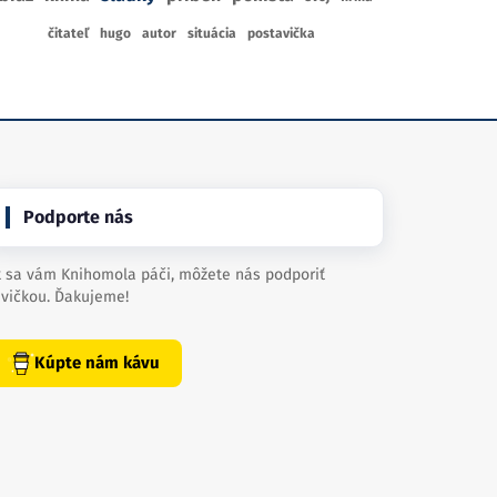
čitateľ
hugo
autor
situácia
postavička
Podporte nás
 sa vám Knihomola páči, môžete nás podporiť
vičkou. Ďakujeme!
Kúpte nám kávu