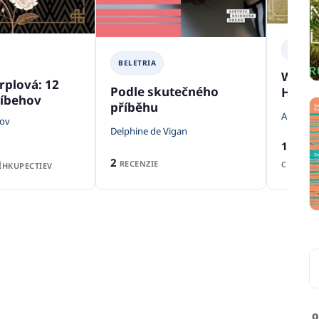
BELETR
BELETRIA
Within
rplová: 12
Podle skutečného
Halls
ríbehov
příběhu
Abigail 
rov
Delphine de Vigan
1
RECEN
2
RECENZIE
CENA Z
HKUPECTIEV
o