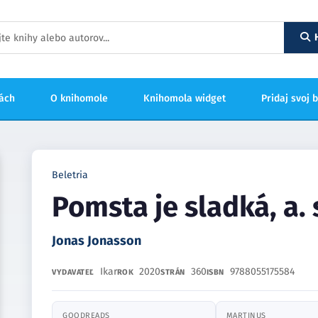
hách
O knihomole
Knihomola widget
Pridaj svoj 
Beletria
Pomsta je sladká, a. 
Jonas Jonasson
Ikar
2020
360
9788055175584
VYDAVATEĽ
ROK
STRÁN
ISBN
GOODREADS
MARTINUS