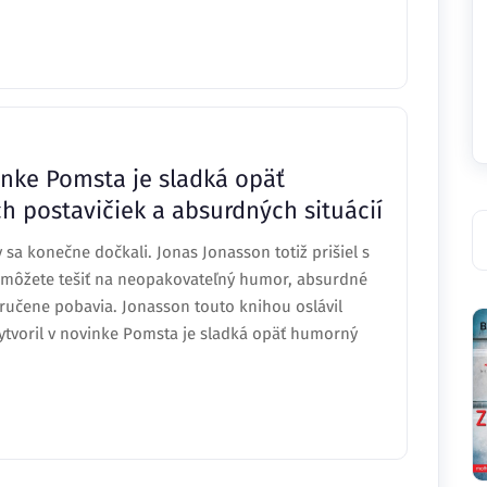
inke Pomsta je sladká opäť
h postavičiek a absurdných situácií
 sa konečne dočkali. Jonas Jonasson totiž prišiel s
môžete tešiť na neopakovateľný humor, absurdné
zaručene pobavia. Jonasson touto knihou oslávil
vytvoril v novinke Pomsta je sladká opäť humorný