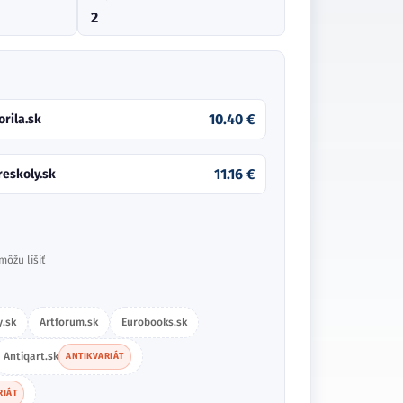
2
10.40 €
orila.sk
11.16 €
reskoly.sk
môžu líšiť
.sk
Artforum.sk
Eurobooks.sk
Antiqart.sk
ANTIKVARIÁT
RIÁT