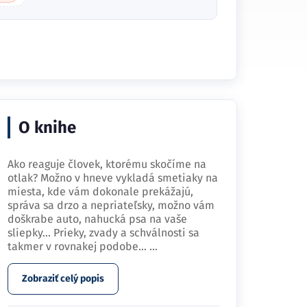
O knihe
Ako reaguje človek, ktorému skočíme na
otlak? Možno v hneve vykladá smetiaky na
miesta, kde vám dokonale prekážajú,
správa sa drzo a nepriateľsky, možno vám
doškrabe auto, nahucká psa na vaše
sliepky... Prieky, zvady a schválnosti sa
takmer v rovnakej podobe…
...
Zobraziť celý popis