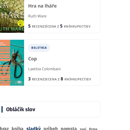
Hra na lháře
Ruth Ware
B
IA
BELETRIA
5
5
RECENZIÍ
CENA Z
KNÍHKUPECTIEV
 These Gilded
En
Na Vianoce budem
doma
Ors
Wilson
Silvia Demovičová
BELETRIA
Cop
4
1
R
CIA
RECENCIA
1
1
CE
KNÍHKUPECTVA
CENA Z
KNÍHKUPECTVA
Laetitia Colombani
3
8
RECENZIE
CENA Z
KNÍHKUPECTIEV
Obláčik slov
braz
kniha
sladký
príbeh
pomsta
svoj
firma