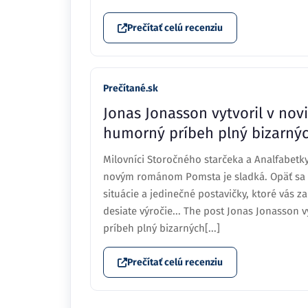
Prečítať celú recenziu
Prečítané.sk
Jonas Jonasson vytvoril v nov
humorný príbeh plný bizarnýc
Milovníci Storočného starčeka a Analfabetky
novým románom Pomsta je sladká. Opäť sa 
situácie a jedinečné postavičky, ktoré vás 
desiate výročie... The post Jonas Jonasson 
príbeh plný bizarných[...]
Prečítať celú recenziu