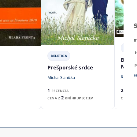
m
BELETR
t
BELETRIA
Bohov
p
Neptu
Prešporské srdce
s
Rick Rio
Michal Slanička
a
2
1
RECENZ
RECENCIA
2
CENA Z
CENA Z
KNÍHKUPECTIEV