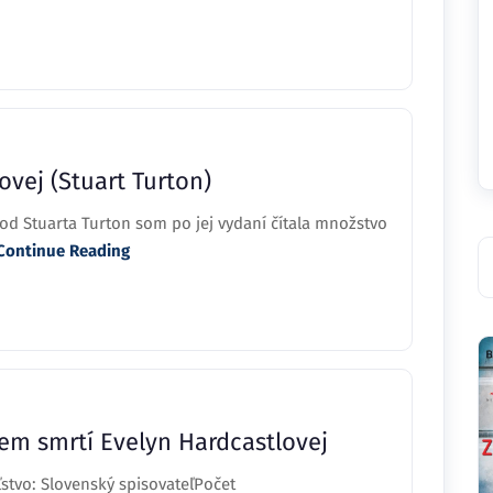
vej (Stuart Turton)
od Stuarta Turton som po jej vydaní čítala množstvo
Continue Reading
em smrtí Evelyn Hardcastlovej
ľstvo: Slovenský spisovateľPočet