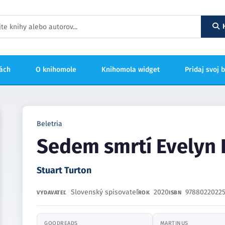
hách
O knihomole
Knihomola widget
Pridaj svoj 
Beletria
Sedem smrtí Evelyn 
Stuart Turton
Slovenský spisovateľ
2020
97880220225
VYDAVATEĽ
ROK
ISBN
GOODREADS
MARTINUS