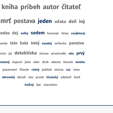
kniha
príbeh
autor
čitateľ
smrť
postava
jeden
deň
iný
vďaka
sedem
edza
dej
veľký
koncept
téma
zaujímavý
IA
svoj
B
telo
bola
panstvo
BELETRIA
vorba
osudný
večierka
é Olympu:
Sl
detektívka
Město mečů
prvý
rečo
jej
strana
prostredie
oba
nův syn
Pip
Robert Jackson Bennett
amotný
úspech
jeho
mier
druh
miesto
hlavná
mnoho
rdan
pozornosť
čítanie
rožný
pohľad
oslava
raz
ráno
1
2
R
RECENZIE
IE
obrovský
detail
nov
prvok
klasický
udalosť
hosť
4
7
CE
CENA Z
KNÍHKUPECTIEV
KNÍHKUPECTIEV
knižný
byt
charakter