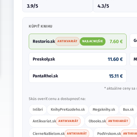
3.9/5
4.3/5
KÚPIŤ KNIHU
G
7.60 €
Restorio.sk
ANTIKVARIÁT
NAJLACNEJŠIE
11.60 €
Preskoly.sk
M
15.11 €
PantaRhei.sk
* aktuálne ceny sa 
Skús overiť cenu a dostupnosť na:
Inlibri
KnihyPreKazdeho.sk
Megaknihy.sk
Bux.sk
Antikvariat.sk
Obooks.sk
ANTIKVARIÁT
ANTIKVARIÁT
CierneNaBielom.sk
PodVrskom.sk
ANTIKVARIÁT
ANTIKVA