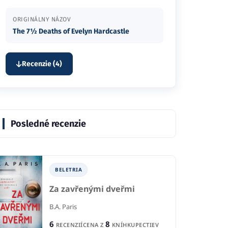
ORIGINÁLNY NÁZOV
The 7½ Deaths of Evelyn Hardcastle
Recenzie (4)
Posledné recenzie
BELETRIA
Za zavřenými dveřmi
B.A. Paris
6
8
RECENZIÍ
CENA Z
KNÍHKUPECTIEV