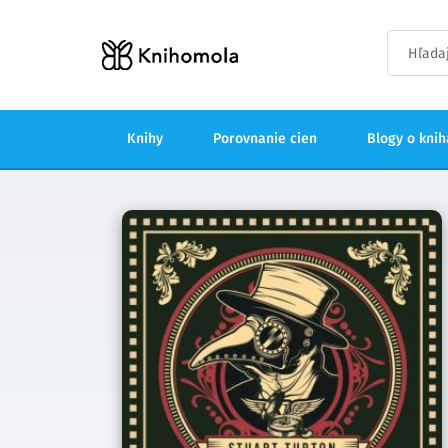
Knihy
Porovnanie cien
Blogy o kni