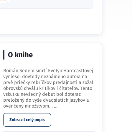
O knihe
Román Sedem smrtí Evelyn Hardcastlovej
vyniesol dovtedy neznámeho autora na
prvé priečky rebríčkov predajnosti a zožal
obrovskú chválu kritikov i čitateľov. Tento
vskutku nevšedný debut bol doteraz
preložený do vyše dvadsiatich jazykov a
ovenčený množstvom…
...
Zobraziť celý popis