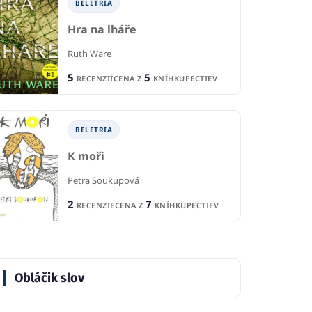
BELETRIA
Hra na lháře
Ruth Ware
5
5
RECENZIÍ
CENA Z
KNÍHKUPECTIEV
BELETRIA
K moři
Petra Soukupová
2
7
RECENZIE
CENA Z
KNÍHKUPECTIEV
Obláčik slov