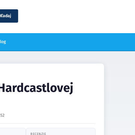
Hľadaj
blog
Hardcastlovej
52
RECENZIE