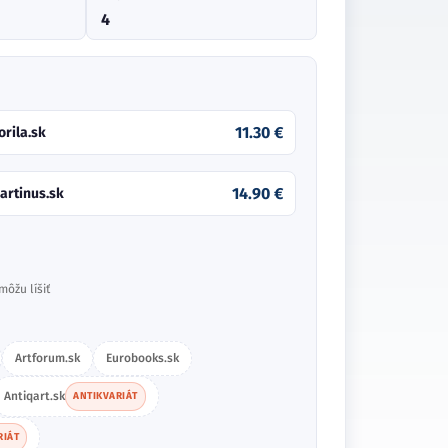
4
11.30 €
orila.sk
14.90 €
artinus.sk
môžu líšiť
Artforum.sk
Eurobooks.sk
Antiqart.sk
ANTIKVARIÁT
RIÁT