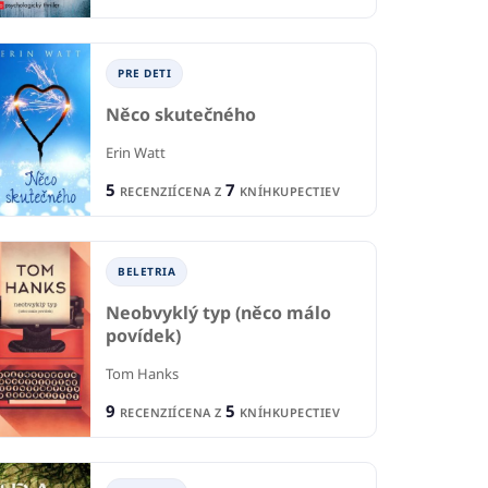
PRE DETI
Něco skutečného
Erin Watt
5
7
RECENZIÍ
CENA Z
KNÍHKUPECTIEV
BELETRIA
Neobvyklý typ (něco málo
povídek)
Tom Hanks
9
5
RECENZIÍ
CENA Z
KNÍHKUPECTIEV