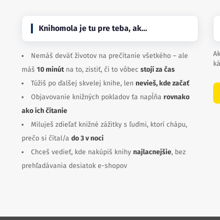
Knihomola je tu pre teba, ak…
Ak
Nemáš deväť životov na prečítanie všetkého – ale
ká
máš
10 minút
na to, zistiť, či to vôbec
stojí za čas
Túžiš po ďalšej skvelej knihe, len
nevieš, kde začať
Objavovanie knižných pokladov ťa napĺňa
rovnako
ako ich čítanie
Miluješ zdieľať knižné zážitky s ľuďmi, ktorí chápu,
prečo si čítal/a
do 3 v noci
Chceš vedieť, kde nakúpiš knihy
najlacnejšie
, bez
prehľadávania desiatok e-shopov