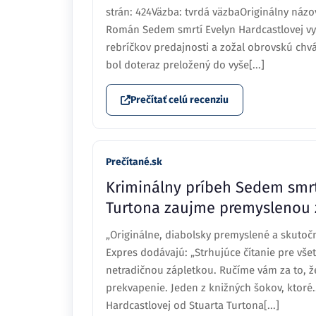
strán: 424Väzba: tvrdá väzbaOriginálny názo
Román Sedem smrtí Evelyn Hardcastlovej vy
rebríčkov predajnosti a zožal obrovskú chvá
bol doteraz preložený do vyše[...]
Prečítať celú recenziu
Prečítané.sk
Kriminálny príbeh Sedem smrt
Turtona zaujme premyslenou 
„Originálne, diabolsky premyslené a skutoč
Expres dodávajú: „Strhujúce čítanie pre všet
netradičnou zápletkou. Ručíme vám za to, že
prekvapenie. Jeden z knižných šokov, ktoré.
Hardcastlovej od Stuarta Turtona[...]