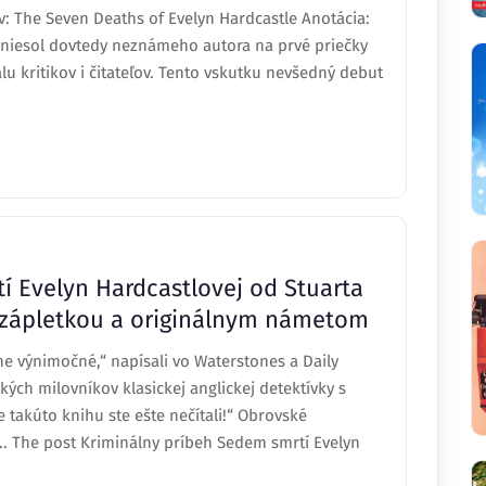
v: The Seven Deaths of Evelyn Hardcastle Anotácia:
niesol dovtedy neznámeho autora na prvé priečky
lu kritikov i čitateľov. Tento vskutku nevšedný debut
í Evelyn Hardcastlovej od Stuarta
zápletkou a originálnym námetom
ne výnimočné,“ napísali vo Waterstones a Daily
kých milovníkov klasickej anglickej detektívky s
 takúto knihu ste ešte nečítali!“ Obrovské
.. The post Kriminálny príbeh Sedem smrtí Evelyn