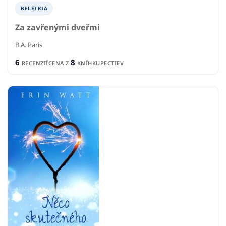
BELETRIA
Za zavřenými dveřmi
B.A. Paris
6
8
RECENZIÍ
CENA Z
KNÍHKUPECTIEV