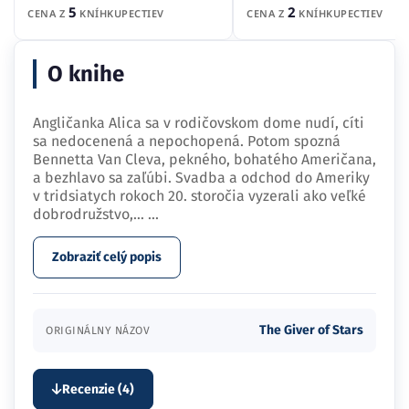
5
2
CENA Z
KNÍHKUPECTIEV
CENA Z
KNÍHKUPECTIEV
O knihe
Angličanka Alica sa v rodičovskom dome nudí, cíti
sa nedocenená a nepochopená. Potom spozná
Bennetta Van Cleva, pekného, bohatého Američana,
a bezhlavo sa zaľúbi. Svadba a odchod do Ameriky
v tridsiatych rokoch 20. storočia vyzerali ako veľké
dobrodružstvo,…
...
Zobraziť celý popis
The Giver of Stars
ORIGINÁLNY NÁZOV
Recenzie (4)