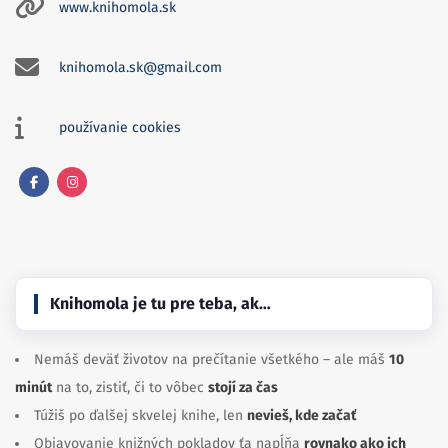
www.knihomola.sk
knihomola.sk@gmail.com
používanie cookies
Facebook
Instagram
Knihomola je tu pre teba, ak…
Nemáš deväť životov na prečítanie všetkého – ale máš
10
minút
na to, zistiť, či to vôbec
stojí za čas
Túžiš po ďalšej skvelej knihe, len
nevieš, kde začať
Objavovanie knižných pokladov ťa napĺňa
rovnako ako ich