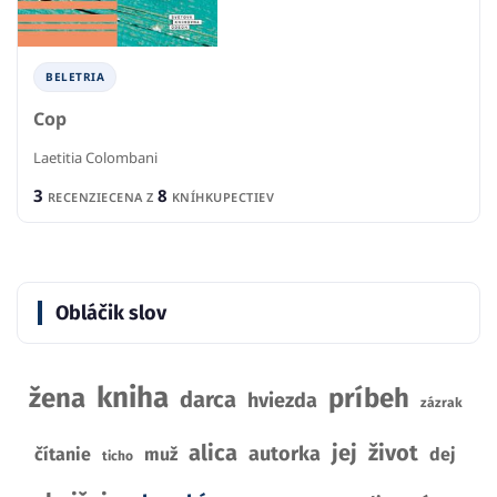
BELETRIA
Cop
Laetitia Colombani
3
8
RECENZIE
CENA Z
KNÍHKUPECTIEV
Obláčik slov
kniha
žena
príbeh
darca
hviezda
zázrak
alica
jej
život
autorka
čítanie
muž
dej
ticho