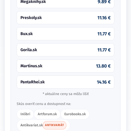
9.89 €
Megaknihy.sk
11.16 €
Preskoly.sk
11.77 €
Bux.sk
11.77 €
Gorila.sk
13.80 €
Martinus.sk
14.16 €
PantaRhei.sk
* aktuálne ceny sa môžu líšiť
Skús overiť cenu a dostupnosť na:
Inlibri
Artforum.sk
Eurobooks.sk
Antikvariat.sk
ANTIKVARIÁT