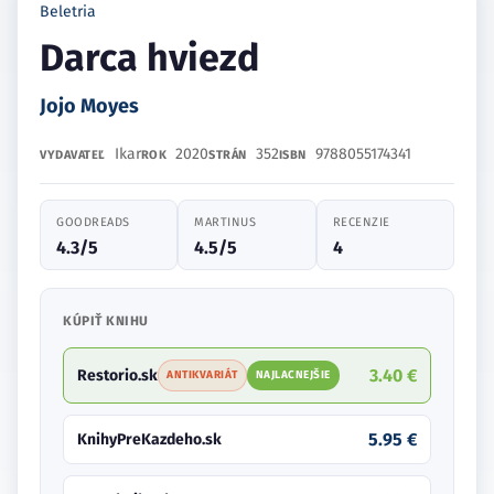
Beletria
Darca hviezd
Jojo Moyes
Ikar
2020
352
9788055174341
VYDAVATEĽ
ROK
STRÁN
ISBN
GOODREADS
MARTINUS
RECENZIE
4.3/5
4.5/5
4
KÚPIŤ KNIHU
3.40 €
Restorio.sk
ANTIKVARIÁT
NAJLACNEJŠIE
5.95 €
KnihyPreKazdeho.sk