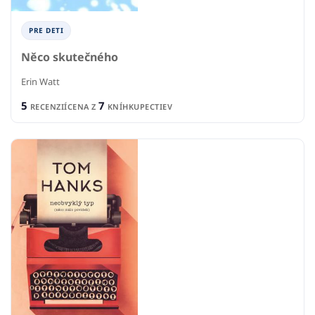
PRE DETI
Něco skutečného
Erin Watt
5
7
RECENZIÍ
CENA Z
KNÍHKUPECTIEV