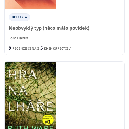
BELETRIA
Neobvyklý typ (něco málo povídek)
Tom Hanks
9
5
RECENZIÍ
CENA Z
KNÍHKUPECTIEV