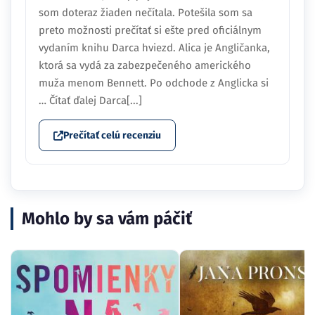
som doteraz žiaden nečítala. Potešila som sa
preto možnosti prečítať si ešte pred oficiálnym
vydaním knihu Darca hviezd. Alica je Angličanka,
ktorá sa vydá za zabezpečeného amerického
muža menom Bennett. Po odchode z Anglicka si
… Čítať ďalej Darca[...]
Prečítať celú recenziu
Mohlo by sa vám páčiť