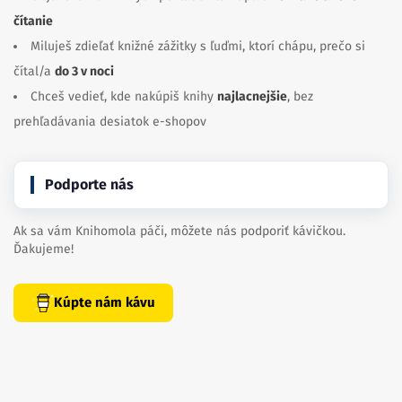
čítanie
Miluješ zdieľať knižné zážitky s ľuďmi, ktorí chápu, prečo si
čítal/a
do 3 v noci
Chceš vedieť, kde nakúpiš knihy
najlacnejšie
, bez
prehľadávania desiatok e-shopov
Podporte nás
Ak sa vám Knihomola páči, môžete nás podporiť kávičkou.
Ďakujeme!
Kúpte nám kávu