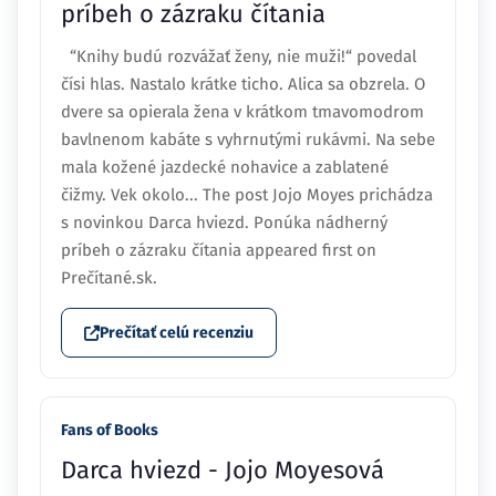
príbeh o zázraku čítania
“Knihy budú rozvážať ženy, nie muži!“ povedal
čísi hlas. Nastalo krátke ticho. Alica sa obzrela. O
dvere sa opierala žena v krátkom tmavomodrom
bavlnenom kabáte s vyhrnutými rukávmi. Na sebe
mala kožené jazdecké nohavice a zablatené
čižmy. Vek okolo... The post Jojo Moyes prichádza
s novinkou Darca hviezd. Ponúka nádherný
príbeh o zázraku čítania appeared first on
Prečítané.sk.
Prečítať celú recenziu
Fans of Books
Darca hviezd - Jojo Moyesová