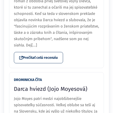
román z obdobia prvej svetovej vojny Dievča,
ktoré si tu zanechal a očarili ma jej spisovateľské
schopnosti. Keď sa teda v slovenskom preklade
objavila novinka Darca hviezd a sľubovala, že je
"fascinujúcim rozprávaním o ženskom priateľstve,
láske a o zázraku kníh a čítania, inšpirovaným
skutočným príbehom", nadšene som po nej
siahla. Dej[...]
Prečítať celú recenziu
DROMINICKA ČÍTA
Darca hviezd (Jojo Moyesová)
Jojo Moyes patrí medzi najobľúbenejšie
spisovateľky súčasnosti. Veľkej obľube sa teší aj
na Slovensku, kde jej vyšlo už niekoľko titulov. Ja