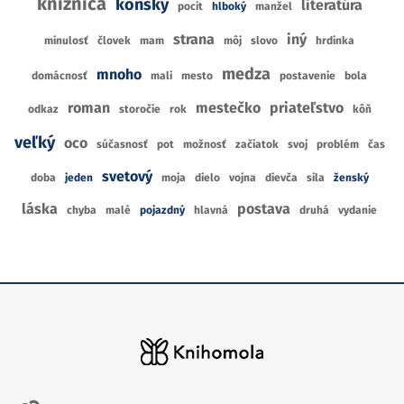
knižnica
konský
literatúra
pocit
hlboký
manžel
strana
iný
minulosť
človek
mam
môj
slovo
hrdinka
medza
mnoho
domácnosť
mali
mesto
postavenie
bola
roman
mestečko
priateľstvo
odkaz
storočie
rok
kôň
veľký
oco
súčasnosť
pot
možnosť
začiatok
svoj
problém
čas
svetový
doba
jeden
moja
dielo
vojna
dievča
sila
ženský
láska
postava
chyba
malé
pojazdný
hlavná
druhá
vydanie