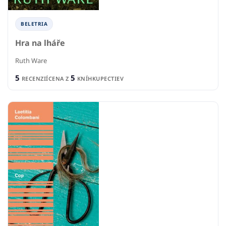
BELETRIA
Hra na lháře
Ruth Ware
5
5
RECENZIÍ
CENA Z
KNÍHKUPECTIEV