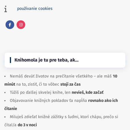
používanie cookies
Facebook
Instagram
Knihomola je tu pre teba, ak…
Nemáš deväť životov na prečítanie všetkého – ale máš
10
minút
na to, zistiť, či to vôbec
stojí za čas
Túžiš po ďalšej skvelej knihe, len
nevieš, kde začať
Objavovanie knižných pokladov ťa napĺňa
rovnako ako ich
čítanie
Miluješ zdieľať knižné zážitky s ľuďmi, ktorí chápu, prečo si
čítal/a
do 3 v noci