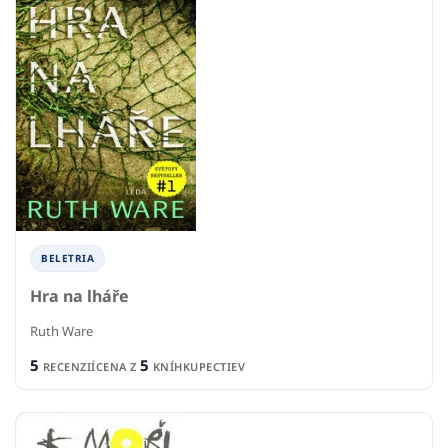
BELETRIA
Hra na lháře
Ruth Ware
5
5
RECENZIÍ
CENA Z
KNÍHKUPECTIEV