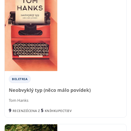
BELETRIA
Neobvyklý typ (něco málo povídek)
Tom Hanks
9
5
RECENZIÍ
CENA Z
KNÍHKUPECTIEV