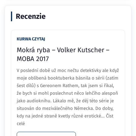
Recenzie
KURWA CZYTAJ
Mokrá ryba – Volker Kutscher –
MOBA 2017
V poslední době už moc nečtu detektivky ale když
moje oblíbená booktuberka básnila o sérii (zatím
šest dílů) s Gereonem Rathem, tak jsem si říkal,
že bych si mohl poslechnut něco lehčího alespoň
jako audioknihu. Lákalo mě, že děj této série je
situován do meziválečného Německa. Do doby,
kdy na jedné straně kvetly různé erotické... Číst
celé