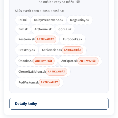
* aktuálne ceny sa môžu líšiť
Skús overiť cenu a dostupnosť na:
Inlibri
KnihyPreKazdeho.sk
Megaknihy.sk
Bux.sk
Artforum.sk
Gorila.sk
Restorio.sk
Eurobooks.sk
ANTIKVARIÁT
Preskoly.sk
Antikvariat.sk
ANTIKVARIÁT
Obooks.sk
Antiqart.sk
ANTIKVARIÁT
ANTIKVARIÁT
CierneNaBielom.sk
ANTIKVARIÁT
PodVrskom.sk
ANTIKVARIÁT
Detaily knihy