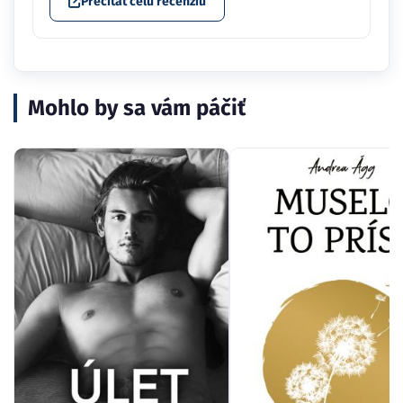
Prečítať celú recenziu
Mohlo by sa vám páčiť