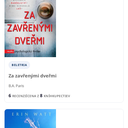
BELETRIA
Za zavřenými dveřmi
B.A. Paris
6
8
RECENZIÍ
CENA Z
KNÍHKUPECTIEV