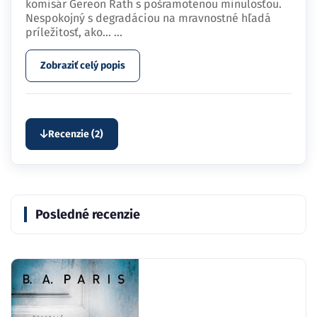
komisár Gereon Rath s pošramotenou minulosťou.
Nespokojný s degradáciou na mravnostné hľadá
príležitosť, ako…
...
Zobraziť celý popis
Recenzie (2)
Posledné recenzie