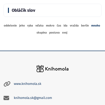
Obláčik slov
oddelenie
jeho
ryba
vďaka
mokro
čas
ida
vražda
berlín
mnoho
skupina
postava
svoj
www.knihomola.sk
knihomola.sk@gmail.com