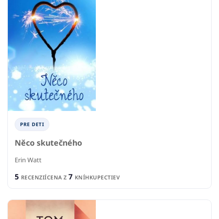
PRE DETI
Něco skutečného
Erin Watt
5
7
RECENZIÍ
CENA Z
KNÍHKUPECTIEV