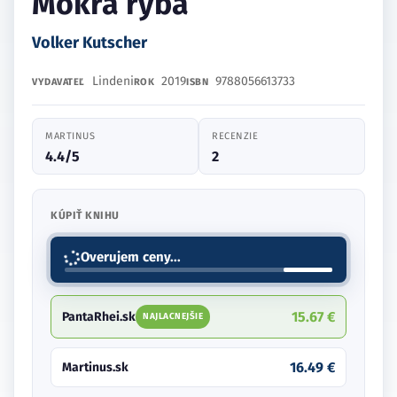
Mokrá ryba
Volker Kutscher
Lindeni
2019
9788056613733
VYDAVATEĽ
ROK
ISBN
MARTINUS
RECENZIE
4.4/5
2
KÚPIŤ KNIHU
Overujem ceny...
15.67 €
PantaRhei.sk
NAJLACNEJŠIE
16.49 €
Martinus.sk