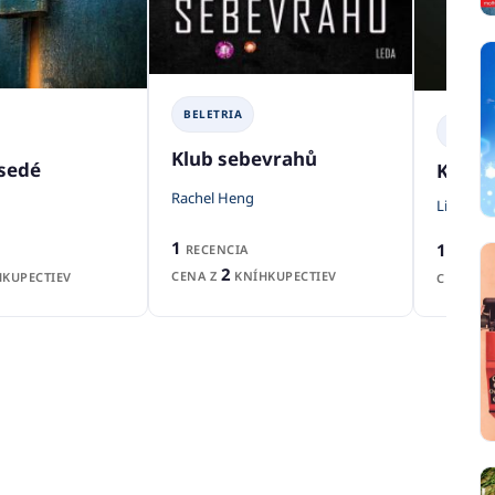
BELETRIA
BELETR
Klub sebevrahů
sedé
Keď sa
Rachel Heng
Lia Midd
1
1
RECENCIA
RECEN
2
CENA Z
KNÍHKUPECTIEV
KUPECTIEV
CENA Z