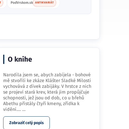
PodVrskom.sk
T
ANTIKVARIÁT
O knihe
Narodila jsem se, abych zabíjela - bohové
mě stvořili ke zkáze Klášter Sladké Milosti
vychovává z dívek zabijáky. V hrstce z nich
se projeví stará krev, která jim propůjčuje
schopnosti, jež jsou od dob, co u břehů
Abethu přistály čtyři kmeny, zřídka k
vidění.…
...
Zobraziť celý popis