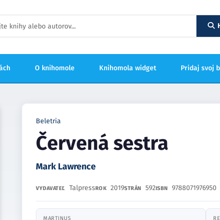
hách
O knihomole
Knihomola widget
Pridaj svoj 
Beletria
Červená sestra
Mark Lawrence
Talpress
2019
592
9788071976950
VYDAVATEĽ
ROK
STRÁN
ISBN
MARTINUS
RE