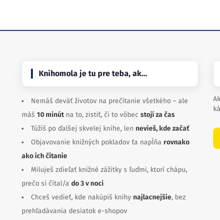
Knihomola je tu pre teba, ak…
Ak
Nemáš deväť životov na prečítanie všetkého – ale
ká
máš
10 minút
na to, zistiť, či to vôbec
stojí za čas
Túžiš po ďalšej skvelej knihe, len
nevieš, kde začať
Objavovanie knižných pokladov ťa napĺňa
rovnako
ako ich čítanie
Miluješ zdieľať knižné zážitky s ľuďmi, ktorí chápu,
prečo si čítal/a
do 3 v noci
Chceš vedieť, kde nakúpiš knihy
najlacnejšie
, bez
prehľadávania desiatok e-shopov