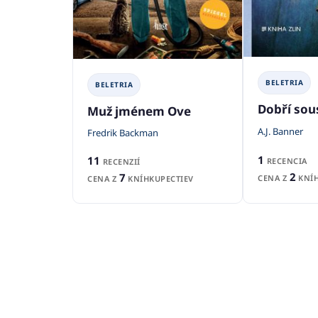
BELETRIA
BELETRIA
Dobří sou
Muž jménem Ove
A.J. Banner
Fredrik Backman
1
11
RECENCIA
RECENZIÍ
2
7
CENA Z
KNÍH
CENA Z
KNÍHKUPECTIEV