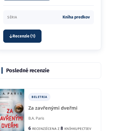
Kniha predkov
SÉRIA
Recenzie (1)
Posledné recenzie
BELETRIA
Za zavřenými dveřmi
B.A. Paris
6
8
RECENZIÍ
CENA Z
KNÍHKUPECTIEV