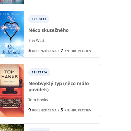
PRE DETI
Něco skutečného
IA
BELETRIA
B
Erin Watt
 nájde
Šelma
Ho
5
7
RECENZIÍ
CENA Z
KNÍHKUPECTIEV
leton
Andrew Mayne
Art
5
CIA
RECENZIÍ
1
7
1
BELETRIA
R
KNÍHKUPECTIEV
CENA Z
KNÍHKUPECTVA
Neobvyklý typ (něco málo
povídek)
Tom Hanks
9
5
RECENZIÍ
CENA Z
KNÍHKUPECTIEV