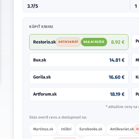
3.7/5
1
KÚPIŤ KNIHU
P
8.92 €
Restorio.sk
ANTIKVARIÁT
NAJLACNEJŠIE
14.81 €
Bux.sk
M
16.60 €
Gorila.sk
K
18.19 €
Artforum.sk
P
* aktuálne ceny sa 
Skús overiť cenu a dostupnosť na:
Martinus.sk
Inlibri
Eurobooks.sk
Antikvariat.sk
A