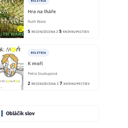
BELETRIA
Hra na lháře
Ruth Ware
5
5
RECENZIÍ
CENA Z
KNÍHKUPECTIEV
BELETRIA
K moři
Petra Soukupová
2
7
RECENZIE
CENA Z
KNÍHKUPECTIEV
Obláčik slov