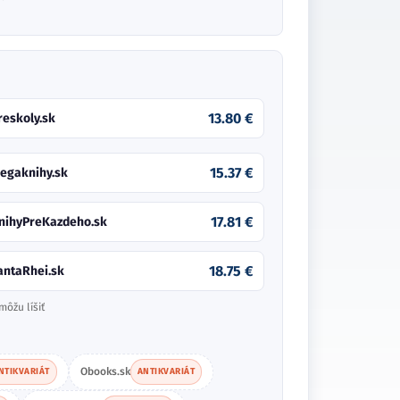
13.80 €
reskoly.sk
15.37 €
egaknihy.sk
17.81 €
nihyPreKazdeho.sk
18.75 €
antaRhei.sk
môžu líšiť
Obooks.sk
NTIKVARIÁT
ANTIKVARIÁT