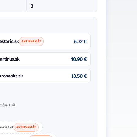
3
6.72 €
estorio.sk
ANTIKVARIÁT
10.90 €
artinus.sk
13.50 €
urobooks.sk
môžu líšiť
variat.sk
ANTIKVARIÁT