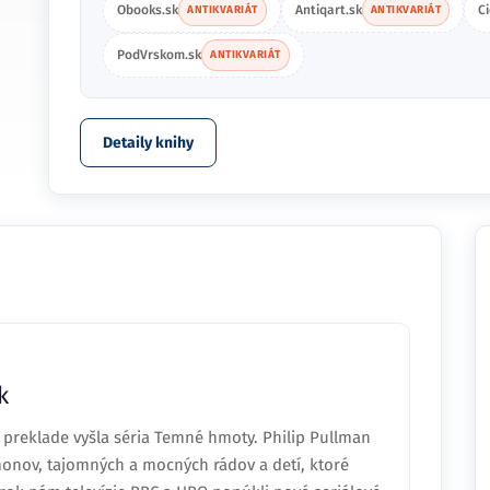
Obooks.sk
Antiqart.sk
C
ANTIKVARIÁT
ANTIKVARIÁT
PodVrskom.sk
ANTIKVARIÁT
Detaily knihy
k
 preklade vyšla séria Temné hmoty. Philip Pullman
onov, tajomných a mocných rádov a detí, ktoré