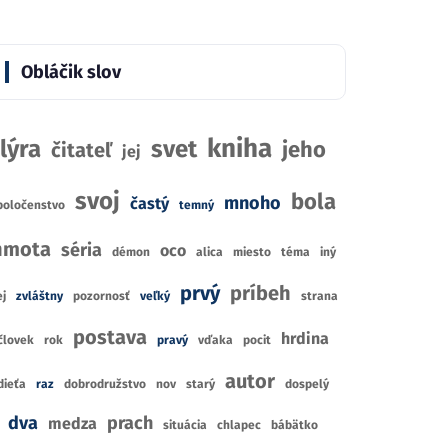
blesku
ieňov
Se
Rick Riordan
a Clare
Gen
Obláčik slov
4
2
RECENZIE
IE
R
7
2
CENA Z
KNÍHKUPECTIEV
KNÍHKUPECTIEV
CE
kniha
lýra
svet
jeho
čitateľ
jej
svoj
bola
mnoho
častý
poločenstvo
temný
hmota
séria
oco
démon
alica
miesto
téma
iný
prvý
príbeh
j
zvláštny
pozornosť
veľký
strana
postava
hrdina
človek
rok
pravý
vďaka
pocit
autor
dieťa
raz
dobrodružstvo
nov
starý
dospelý
dva
prach
medza
situácia
chlapec
bábätko