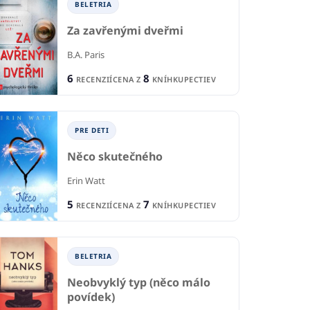
BELETRIA
Za zavřenými dveřmi
B.A. Paris
6
8
RECENZIÍ
CENA Z
KNÍHKUPECTIEV
PRE DETI
Něco skutečného
Erin Watt
5
7
RECENZIÍ
CENA Z
KNÍHKUPECTIEV
BELETRIA
Neobvyklý typ (něco málo
povídek)