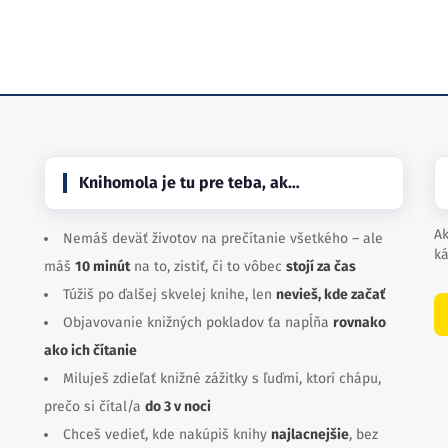
Knihomola je tu pre teba, ak…
Ak
Nemáš deväť životov na prečítanie všetkého – ale
ká
máš
10 minút
na to, zistiť, či to vôbec
stojí za čas
Túžiš po ďalšej skvelej knihe, len
nevieš, kde začať
Objavovanie knižných pokladov ťa napĺňa
rovnako
ako ich čítanie
Miluješ zdieľať knižné zážitky s ľuďmi, ktorí chápu,
prečo si čítal/a
do 3 v noci
Chceš vedieť, kde nakúpiš knihy
najlacnejšie
, bez