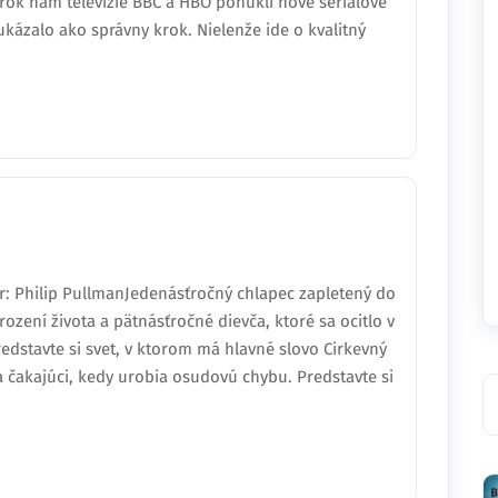
o rok nám televízie BBC a HBO ponúkli nové seriálové
ukázalo ako správny krok. Nielenže ide o kvalitný
r: Philip PullmanJedenásťročný chlapec zapletený do
ození života a pätnásťročné dievča, ktoré sa ocitlo v
dstavte si svet, v ktorom má hlavné slovo Cirkevný
a čakajúci, kedy urobia osudovú chybu. Predstavte si