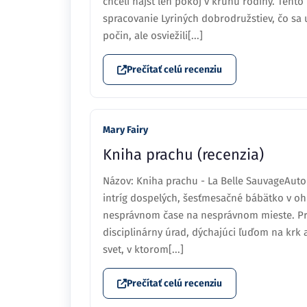
chceli nájsť len pokoj v kruhu rodiny. Tent
spracovanie Lyriných dobrodružstiev, čo sa 
počin, ale osviežili[...]
Prečítať celú recenziu
Mary Fairy
Kniha prachu (recenzia)
Názov: Kniha prachu - La Belle SauvageAuto
intríg dospelých, šesťmesačné bábätko v ohr
nesprávnom čase na nesprávnom mieste. Pre
disciplinárny úrad, dýchajúci ľuďom na krk 
svet, v ktorom[...]
Prečítať celú recenziu