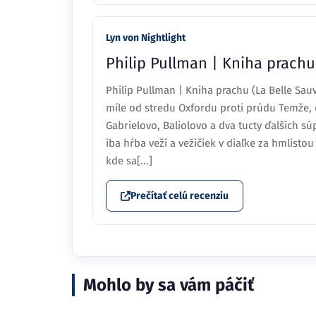
Lyn von Nightlight
Philip Pullman | Kniha prachu
Philip Pullman | Kniha prachu (La Belle Sauv
míle od stredu Oxfordu proti prúdu Temže, ď
Gabrielovo, Baliolovo a dva tucty ďalších sú
iba hŕba veží a vežičiek v diaľke za hmlist
kde sa[...]
Prečítať celú recenziu
Mohlo by sa vám páčiť