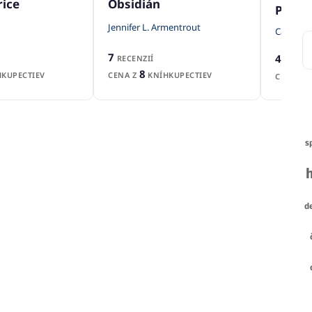
rice
Obsidián
Pán t
Jennifer L. Armentrout
Cassandr
7
4
RECENZIÍ
RECENZ
8
KUPECTIEV
CENA Z
KNÍHKUPECTIEV
CENA Z
s
de