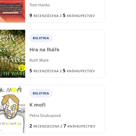
Tom Hanks
9
5
RECENZIÍ
CENA Z
KNÍHKUPECTIEV
BELETRIA
Hra na lháře
Ruth Ware
5
5
RECENZIÍ
CENA Z
KNÍHKUPECTIEV
BELETRIA
K moři
Petra Soukupová
PRE DETI
P
2
7
RECENZIE
CENA Z
KNÍHKUPECTIEV
TI
Percy Jackson 1: Zlodej
Al