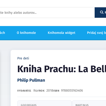
hách
O knihomole
Knihomola widget
Pridaj svoj 
Pre deti
Kniha Prachu: La Be
Philip Pullman
Ikar
2018
9788055163406
VYDAVATEĽ
ROK
ISBN
GOODREADS
MARTINUS