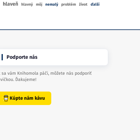
hlaveň
hlavný
môj
nemalý
problém
život
ďalší
Podporte nás
 sa vám Knihomola páči, môžete nás podporiť
vičkou. Ďakujeme!
Kúpte nám kávu