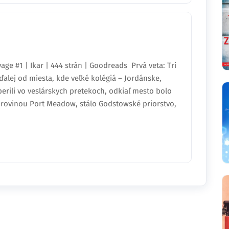
age #1 | Ikar | 444 strán | Goodreads Prvá veta: Tri
alej od miesta, kde veľké kolégiá – Jordánske,
perili vo veslárskych pretekoch, odkiaľ mesto bolo
ou rovinou Port Meadow, stálo Godstowské priorstvo,