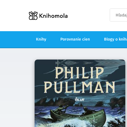
Knihy
Porovnanie cien
Blogy o kni