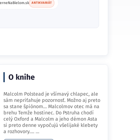
ierneNaBielom.sk
ANTIKVARIÁT
O knihe
Malcolm Polstead je všímavý chlapec, ale
sám nepriťahuje pozornosť. Možno aj preto
sa stane špiónom... Malcolmov otec má na
brehu Temže hostinec. Do Pstruha chodí
celý Oxford a Malcolm a jeho démon Asta
si preto denne vypočujú všelijaké klebety
a rozhovory.…
...