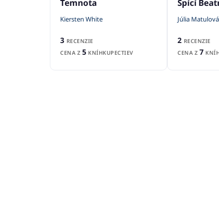
Spící Beat
Temnota
Júlia Matulová
Kiersten White
2
3
RECENZIE
RECENZIE
7
5
CENA Z
KNÍH
CENA Z
KNÍHKUPECTIEV