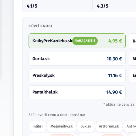
4.1/5
4.3/5
KÚPIŤ KNIHU
4.95 €
KnihyPreKazdeho.sk
R
NAJLACNEJŠIE
10.30 €
Gorila.sk
M
11.16 €
Preskoly.sk
E
14.90 €
PantaRhei.sk
* aktuálne ceny sa 
Skús overiť cenu a dostupnosť na:
Inlibri
Megaknihy.sk
Bux.sk
Artforum.sk
Antik