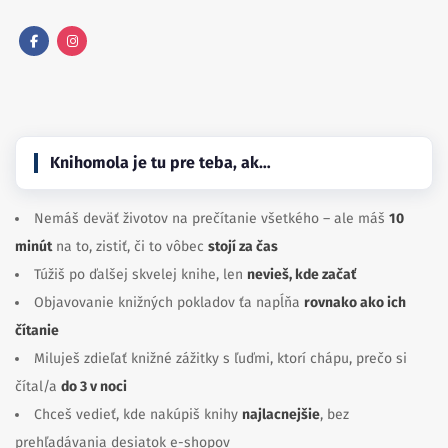
Facebook
Instagram
Knihomola je tu pre teba, ak…
Nemáš deväť životov na prečítanie všetkého – ale máš
10
minút
na to, zistiť, či to vôbec
stojí za čas
Túžiš po ďalšej skvelej knihe, len
nevieš, kde začať
Objavovanie knižných pokladov ťa napĺňa
rovnako ako ich
čítanie
Miluješ zdieľať knižné zážitky s ľuďmi, ktorí chápu, prečo si
čítal/a
do 3 v noci
Chceš vedieť, kde nakúpiš knihy
najlacnejšie
, bez
prehľadávania desiatok e-shopov