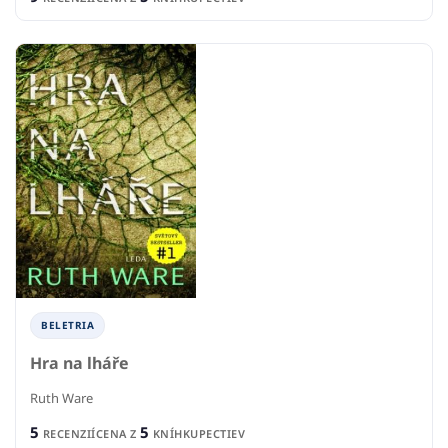
BELETRIA
Hra na lháře
Ruth Ware
5
5
RECENZIÍ
CENA Z
KNÍHKUPECTIEV