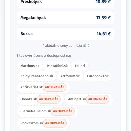
10.89 €
Preskoly.sk
13.59 €
Megaknihy.sk
14.61 €
Bux.sk
* aktuálne ceny sa môžu líšiť
Skús overiť cenu a dostupnosť na:
Martinus.sk
PantaRhei.sk
Inlibri
KnihyPreKazdeho.sk
Artforum.sk
Eurobooks.sk
Antikvariat.sk
ANTIKVARIÁT
Obooks.sk
Antiqart.sk
ANTIKVARIÁT
ANTIKVARIÁT
CierneNaBielom.sk
ANTIKVARIÁT
PodVrskom.sk
ANTIKVARIÁT