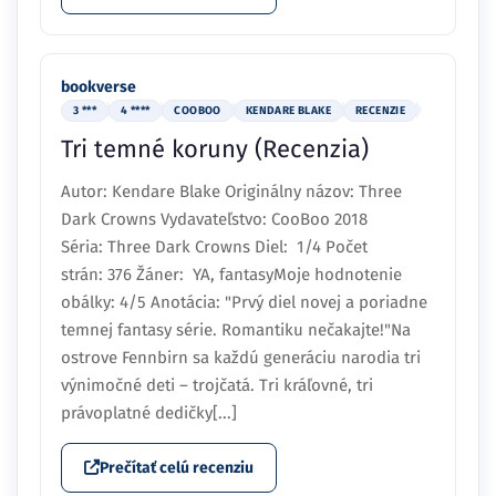
bookverse
3 ***
4 ****
COOBOO
KENDARE BLAKE
RECENZIE
Tri temné koruny (Recenzia)
Autor: Kendare Blake Originálny názov: Three
Dark Crowns Vydavateľstvo: CooBoo 2018
Séria: Three Dark Crowns Diel: 1/4 Počet
strán: 376 Žáner: YA, fantasyMoje hodnotenie
obálky: 4/5 Anotácia: "Prvý diel novej a poriadne
temnej fantasy série. Romantiku nečakajte!"Na
ostrove Fennbirn sa každú generáciu narodia tri
výnimočné deti – trojčatá. Tri kráľovné, tri
právoplatné dedičky[...]
Prečítať celú recenziu