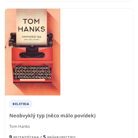
BELETRIA
Neobvyklý typ (něco málo povídek)
Tom Hanks
9
5
RECENZIÍ
CENA Z
KNÍHKUPECTIEV