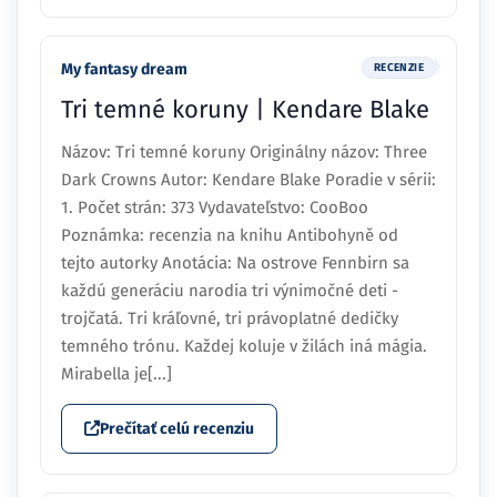
My fantasy dream
RECENZIE
Tri temné koruny | Kendare Blake
Názov: Tri temné koruny Originálny názov: Three
Dark Crowns Autor: Kendare Blake Poradie v sérii:
1. Počet strán: 373 Vydavateľstvo: CooBoo
Poznámka: recenzia na knihu Antibohyně od
tejto autorky Anotácia: Na ostrove Fennbirn sa
každú generáciu narodia tri výnimočné deti -
trojčatá. Tri kráľovné, tri právoplatné dedičky
temného trónu. Každej koluje v žilách iná mágia.
Mirabella je[...]
Prečítať celú recenziu