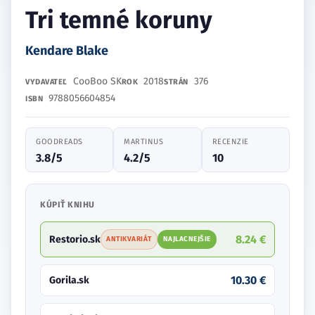
Tri temné koruny
Kendare Blake
CooBoo SK
2018
376
VYDAVATEĽ
ROK
STRÁN
9788056604854
ISBN
GOODREADS
MARTINUS
RECENZIE
3.8/5
4.2/5
10
KÚPIŤ KNIHU
8.24 €
Restorio.sk
ANTIKVARIÁT
NAJLACNEJŠIE
10.30 €
Gorila.sk