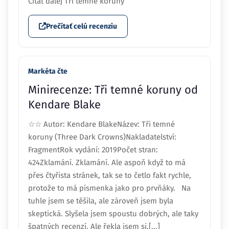
Čítať ďalej Tri temné koruny
Prečítať celú recenziu
Markéta čte
Minirecenze: Tři temné koruny od
Kendare Blake
☆☆ Autor: Kendare BlakeNázev: Tři temné
koruny (Three Dark Crowns)Nakladatelství:
FragmentRok vydání: 2019Počet stran:
424Zklamání. Zklamání. Ale aspoň když to má
přes čtyřista stránek, tak se to četlo fakt rychle,
protože to má písmenka jako pro prvňáky. Na
tuhle jsem se těšila, ale zároveň jsem byla
skeptická. Slyšela jsem spoustu dobrých, ale taky
špatných recenzí. Ale řekla jsem si,[...]