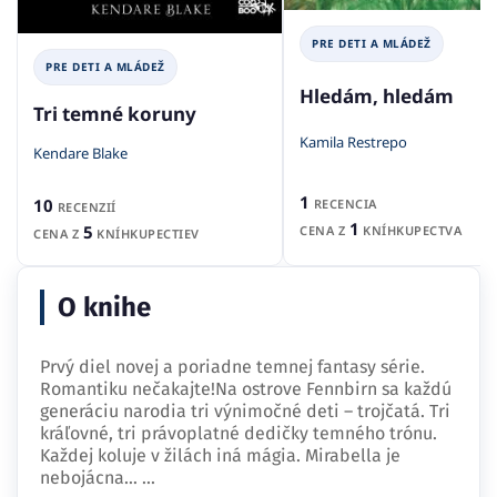
PRE DETI A MLÁDEŽ
PRE DETI A MLÁDEŽ
Hledám, hledám
Tri temné koruny
Kamila Restrepo
Kendare Blake
1
10
RECENCIA
RECENZIÍ
1
5
CENA Z
KNÍHKUPECTVA
CENA Z
KNÍHKUPECTIEV
O knihe
Prvý diel novej a poriadne temnej fantasy série.
Romantiku nečakajte!Na ostrove Fennbirn sa každú
generáciu narodia tri výnimočné deti – trojčatá. Tri
kráľovné, tri právoplatné dedičky temného trónu.
Každej koluje v žilách iná mágia. Mirabella je
nebojácna…
...