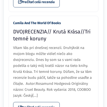
Prečítať celú recenziu
Camila And The World Of Books
DVOJRECENZIA// Krutá Krása//Tri
temné koruny
Vítam Vás pri dnešnej recenzii. Druhýkrát na
mojom blogu môžte vidieť niečo ako
dvojrecenziu. Dnes by som sa s vami rada
podelila o taký môj kratší názor na tieto knihy.
Krutá Krása. Tri temné koruny. Dúfam, že sa Vám
recenzie budu páčiť, takže sa pohodlne usaďte a
čítajte. Autor:Rosamund Hodgeová Originálny
názov: Cruel Beauty. Rok vydania: 2018, COOBOO
Jazyk: Český[...]