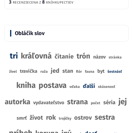
3
8
RECENZIE
CENA Z
KNÍHKUPECTIEV
Obláčik slov
tri
kráľovná
trón
čítanie
názov
stránka
jed
stan
travička
byt
živel
ruža
flór
fauna
šestnásť
kniha
postava
ďalší
vďaka
skúsenosť
jej
autorka
strana
séria
vydavateľstvo
počet
sestra
rok
život
ostrov
smrť
trojičky