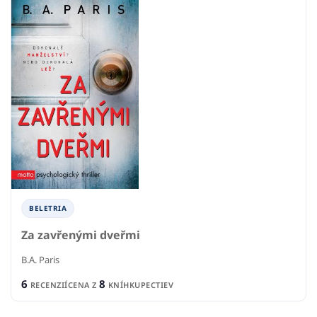
BELETRIA
Za zavřenými dveřmi
B.A. Paris
6
8
RECENZIÍ
CENA Z
KNÍHKUPECTIEV