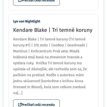
Prečítať celú recenziu
Lyn von Nightlight
Kendare Blake | Tri temné koruny
Kendare Blake | Tri temné koruny (Tri temné
koruny #1) | 376 strán | CooBoo | Goodreads |
Martinus | Knihcentrum Prvá veta: Mladá
kráľovná stojí bosá na drevenom hranole a
vystiera ruky. Knižka Tri temné koruny ma
upútala už dávnejšie, ale rozhodla som sa, že
počkám na preklad. Keďže s autorkou mám
jednu skúsenosť (konkrétne s knihou Anna
Dressed In Blood), bola som celkom zvedavá
na[...]
Prečítať celú recenziu