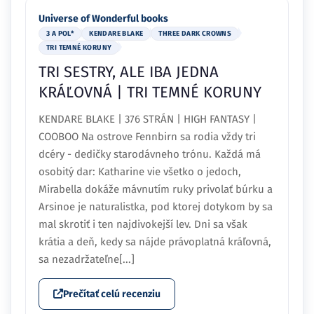
Universe of Wonderful books
3 A POL*
KENDARE BLAKE
THREE DARK CROWNS
TRI TEMNÉ KORUNY
TRI SESTRY, ALE IBA JEDNA
KRÁĽOVNÁ | TRI TEMNÉ KORUNY
KENDARE BLAKE | 376 STRÁN | HIGH FANTASY |
COOBOO Na ostrove Fennbirn sa rodia vždy tri
dcéry - dedičky starodávneho trónu. Každá má
osobitý dar: Katharine vie všetko o jedoch,
Mirabella dokáže mávnutím ruky privolať búrku a
Arsinoe je naturalistka, pod ktorej dotykom by sa
mal skrotiť i ten najdivokejší lev. Dni sa však
krátia a deň, kedy sa nájde právoplatná kráľovná,
sa nezadržateľne[...]
Prečítať celú recenziu