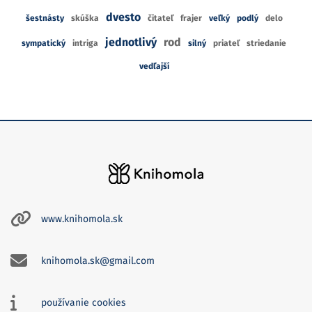
dvesto
šestnásty
skúška
čitateľ
frajer
veľký
podlý
delo
jednotlivý
rod
sympatický
intriga
silný
priateľ
striedanie
vedľajší
www.knihomola.sk
knihomola.sk@gmail.com
používanie cookies