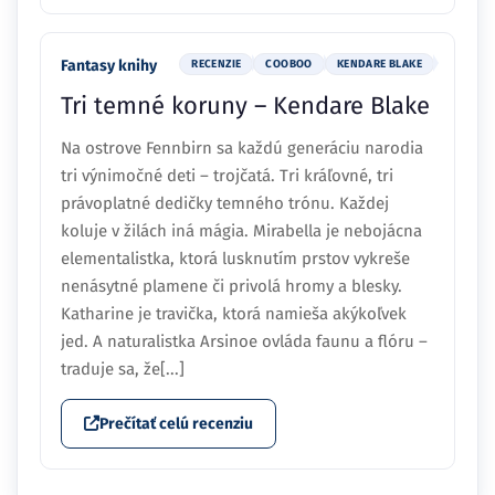
Fantasy knihy
RECENZIE
COOBOO
KENDARE BLAKE
Tri temné koruny – Kendare Blake
Na ostrove Fennbirn sa každú generáciu narodia
tri výnimočné deti – trojčatá. Tri kráľovné, tri
právoplatné dedičky temného trónu. Každej
koluje v žilách iná mágia. Mirabella je nebojácna
elementalistka, ktorá lusknutím prstov vykreše
nenásytné plamene či privolá hromy a blesky.
Katharine je travička, ktorá namieša akýkoľvek
jed. A naturalistka Arsinoe ovláda faunu a flóru –
traduje sa, že[...]
Prečítať celú recenziu