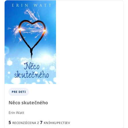
PRE DETI
Něco skutečného
Erin Watt
5
7
RECENZIÍ
CENA Z
KNÍHKUPECTIEV