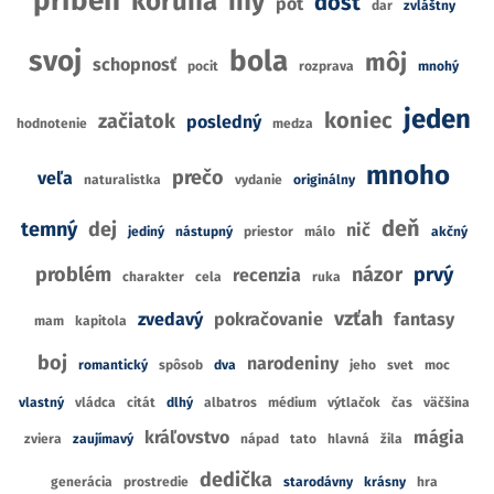
príbeh
koruna
iný
dosť
pot
dar
zvláštny
svoj
bola
môj
schopnosť
pocit
rozprava
mnohý
jeden
koniec
začiatok
posledný
hodnotenie
medza
mnoho
prečo
veľa
naturalistka
vydanie
originálny
deň
temný
dej
nič
jediný
nástupný
priestor
málo
akčný
problém
názor
prvý
recenzia
charakter
cela
ruka
vzťah
zvedavý
pokračovanie
fantasy
mam
kapitola
boj
narodeniny
romantický
spôsob
dva
jeho
svet
moc
vlastný
vládca
citát
dlhý
albatros
médium
výtlačok
čas
väčšina
kráľovstvo
mágia
zviera
zaujímavý
nápad
tato
hlavná
žila
dedička
generácia
prostredie
starodávny
krásny
hra