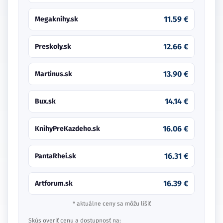
11.59 €
Megaknihy.sk
12.66 €
Preskoly.sk
13.90 €
Martinus.sk
14.14 €
Bux.sk
16.06 €
KnihyPreKazdeho.sk
16.31 €
PantaRhei.sk
16.39 €
Artforum.sk
* aktuálne ceny sa môžu líšiť
Skús overiť cenu a dostupnosť na: