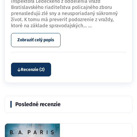
inšpektora Ledeckého z oddelenia vrážd
Bratislavského riaditeľstva policajného zboru
prenasledujú zlé sny a neusporiadaný súkromný
život. K tomu má preveriť podozrenie z vraždy,
ktoré na základe spravodajských…
...
Zobraziť celý popis
Recenzie (2)
Posledné recenzie