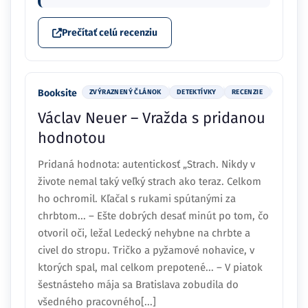
Prečítať celú recenziu
Booksite
ZVÝRAZNENÝ ČLÁNOK
DETEKTÍVKY
RECENZIE
Václav Neuer – Vražda s pridanou
hodnotou
Pridaná hodnota: autentickosť „Strach. Nikdy v
živote nemal taký veľký strach ako teraz. Celkom
ho ochromil. Kľačal s rukami spútanými za
chrbtom... – Ešte dobrých desať minút po tom, čo
otvoril oči, ležal Ledecký nehybne na chrbte a
civel do stropu. Tričko a pyžamové nohavice, v
ktorých spal, mal celkom prepotené... – V piatok
šestnásteho mája sa Bratislava zobudila do
všedného pracovného[...]