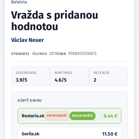
Beletria
Vražda s pridanou
hodnotou
Václav Neuer
Ikar
2016
9788055150673
VYDAVATEĽ
ROK
ISBN
GOODREADS
MARTINUS
RECENZIE
3.9/5
4.6/5
2
KÚPIŤ KNIHU
6.44 €
Restorio.sk
ANTIKVARIÁT
NAJLACNEJŠIE
11.50 €
Gorila.sk