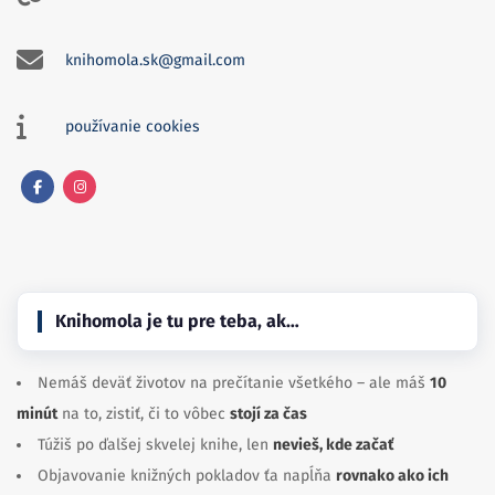
knihomola.sk@gmail.com
používanie cookies
Facebook
Instagram
Knihomola je tu pre teba, ak…
Nemáš deväť životov na prečítanie všetkého – ale máš
10
minút
na to, zistiť, či to vôbec
stojí za čas
Túžiš po ďalšej skvelej knihe, len
nevieš, kde začať
Objavovanie knižných pokladov ťa napĺňa
rovnako ako ich