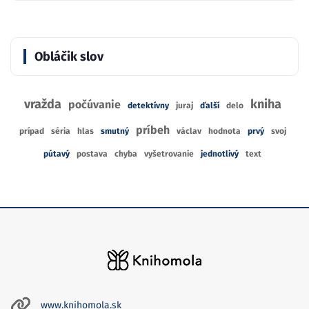
Obláčik slov
vražda
kniha
počúvanie
detektívny
juraj
ďalší
delo
príbeh
prípad
séria
hlas
smutný
václav
hodnota
prvý
svoj
pútavý
postava
chyba
vyšetrovanie
jednotlivý
text
www.knihomola.sk