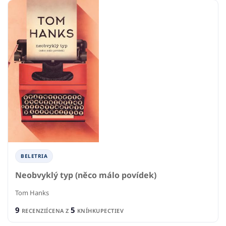
BELETRIA
Neobvyklý typ (něco málo povídek)
Tom Hanks
9
5
RECENZIÍ
CENA Z
KNÍHKUPECTIEV