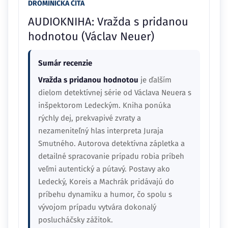
DROMINICKA ČÍTA
AUDIOKNIHA: Vražda s pridanou
hodnotou (Václav Neuer)
Sumár recenzie
Vražda s pridanou hodnotou
je ďalším
dielom detektívnej série od Václava Neuera s
inšpektorom Ledeckým. Kniha ponúka
rýchly dej, prekvapivé zvraty a
nezameniteľný hlas interpreta Juraja
Smutného. Autorova detektívna zápletka a
detailné spracovanie prípadu robia príbeh
veľmi autentický a pútavý. Postavy ako
Ledecký, Koreis a Machrák pridávajú do
príbehu dynamiku a humor, čo spolu s
vývojom prípadu vytvára dokonalý
poslucháčsky zážitok.