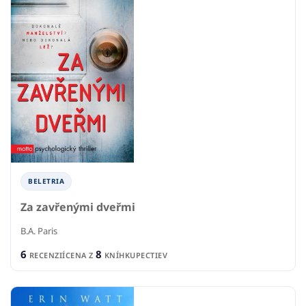
BELETRIA
Za zavřenými dveřmi
B.A. Paris
6
8
RECENZIÍ
CENA Z
KNÍHKUPECTIEV