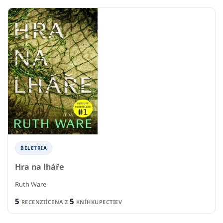
BELETRIA
Hra na lháře
Ruth Ware
5
5
RECENZIÍ
CENA Z
KNÍHKUPECTIEV