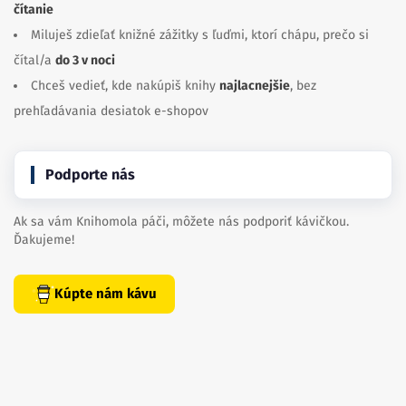
čítanie
Miluješ zdieľať knižné zážitky s ľuďmi, ktorí chápu, prečo si
čítal/a
do 3 v noci
Chceš vedieť, kde nakúpiš knihy
najlacnejšie
, bez
prehľadávania desiatok e-shopov
Podporte nás
Ak sa vám Knihomola páči, môžete nás podporiť kávičkou.
Ďakujeme!
Kúpte nám kávu