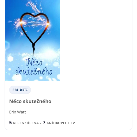
PRE DETI
Něco skutečného
Erin Watt
5
7
RECENZIÍ
CENA Z
KNÍHKUPECTIEV