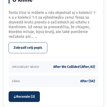
Tento titul si môžete u nás objednať aj v kolekcii 1-
4 a v kolekcii 1-5 za výhodnejšiu cenu! Tessa sa
dozvedá krutú pravdu o začiatkoch jej vzťahu s
Hardinom. Už neraz sa presvedčila, že chlapec,
ktorého miluje, býva krutý, ale také poníženie
nečakala ani…
...
Zobraziť celý popis
After We Collided (After, #2)
ORIGINÁLNY NÁZOV
After (SK)
SÉRIA
Recenzie (3)