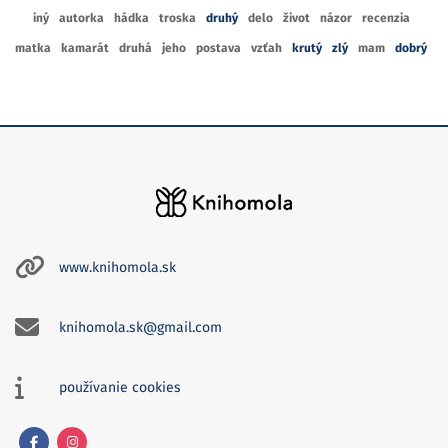
iný
autorka
hádka
troska
druhý
delo
život
názor
recenzia
matka
kamarát
druhá
jeho
postava
vzťah
krutý
zlý
mam
dobrý
www.knihomola.sk
knihomola.sk@gmail.com
používanie cookies