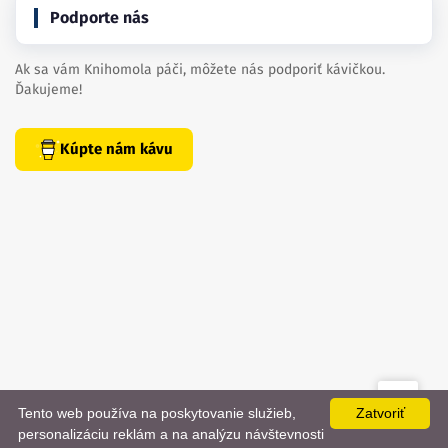
Podporte nás
Ak sa vám Knihomola páči, môžete nás podporiť kávičkou.
Ďakujeme!
Kúpte nám kávu
Tento web používa na poskytovanie služieb,
Zatvoriť
created by
danielhrenak.sk
personalizáciu reklám a na analýzu návštevnosti
Späť
📨