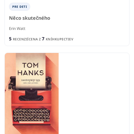
PRE DETI
Něco skutečného
Erin Watt
5
7
RECENZIÍ
CENA Z
KNÍHKUPECTIEV