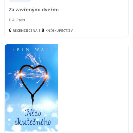
Za zavřenými dveřmi
B.A. Paris
6
8
RECENZIÍ
CENA Z
KNÍHKUPECTIEV