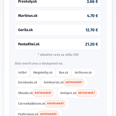
3.66 €
Preskoly.sk
4.70 €
Martinus.sk
12.70 €
Gorila.sk
21.20 €
PantaRhei.sk
* aktuálne ceny sa môžu líšiť
Skús overiť cenu a dostupnosť na:
Inlibri
Megaknihy.sk
Bux.sk
Artforum.sk
Eurobooks.sk
Antikvariat.sk
ANTIKVARIÁT
Obooks.sk
Antiqart.sk
ANTIKVARIÁT
ANTIKVARIÁT
CierneNaBielom.sk
ANTIKVARIÁT
PodVrskom.sk
ANTIKVARIÁT