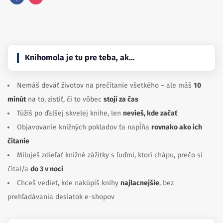
Facebook
Instagram
Knihomola je tu pre teba, ak…
Nemáš deväť životov na prečítanie všetkého – ale máš
10
minút
na to, zistiť, či to vôbec
stojí za čas
Túžiš po ďalšej skvelej knihe, len
nevieš, kde začať
Objavovanie knižných pokladov ťa napĺňa
rovnako ako ich
čítanie
Miluješ zdieľať knižné zážitky s ľuďmi, ktorí chápu, prečo si
čítal/a
do 3 v noci
Chceš vedieť, kde nakúpiš knihy
najlacnejšie
, bez
prehľadávania desiatok e-shopov