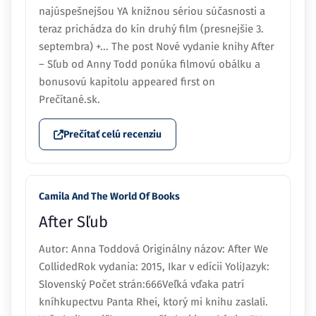
najúspešnejšou YA knižnou sériou súčasnosti a
teraz prichádza do kín druhý film (presnejšie 3.
septembra) +... The post Nové vydanie knihy After
– Sľub od Anny Todd ponúka filmovú obálku a
bonusovú kapitolu appeared first on
Prečítané.sk.
Prečítať celú recenziu
Camila And The World Of Books
After Sľub
Autor: Anna Toddová Originálny názov: After We
CollidedRok vydania: 2015, Ikar v edícii YoliJazyk:
Slovenský Počet strán:666Veľká vďaka patrí
kníhkupectvu Panta Rhei, ktorý mi knihu zaslali.