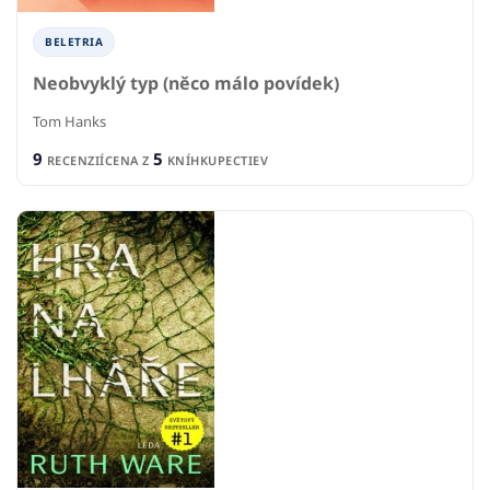
BELETRIA
Neobvyklý typ (něco málo povídek)
Tom Hanks
9
5
RECENZIÍ
CENA Z
KNÍHKUPECTIEV