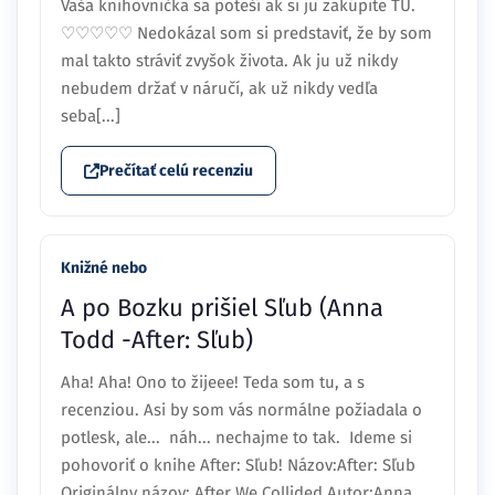
Vaša knihovnička sa poteší ak si ju zakúpite TU.
♡♡♡♡♡ Nedokázal som si predstaviť, že by som
mal takto stráviť zvyšok života. Ak ju už nikdy
nebudem držať v náručí, ak už nikdy vedľa
seba[...]
Prečítať celú recenziu
Knižné nebo
A po Bozku prišiel Sľub (Anna
Todd -After: Sľub)
Aha! Aha! Ono to žijeee! Teda som tu, a s
recenziou. Asi by som vás normálne požiadala o
potlesk, ale... náh... nechajme to tak. Ideme si
pohovoriť o knihe After: Sľub! Názov:After: Sľub
Originálny názov: After We Collided Autor:Anna