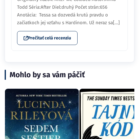
Todd Séria:After Diel:druhý Počet strán:656
Anotácia: Tessa sa dozvedá krutú pravdu o
začiatkoch jej vzťahu s Hardinom. Už neraz sa[...]
Prečítať celú recenziu
Mohlo by sa vám páčiť