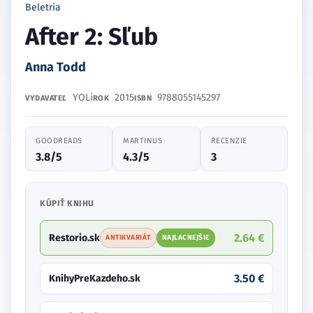
Beletria
After 2: Sľub
Anna Todd
YOLi
2015
9788055145297
VYDAVATEĽ
ROK
ISBN
GOODREADS
MARTINUS
RECENZIE
3.8/5
4.3/5
3
KÚPIŤ KNIHU
2.64 €
Restorio.sk
ANTIKVARIÁT
NAJLACNEJŠIE
3.50 €
KnihyPreKazdeho.sk