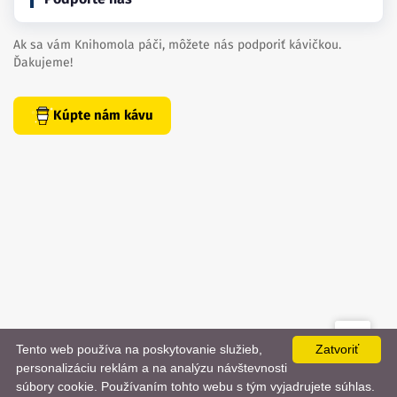
Ak sa vám Knihomola páči, môžete nás podporiť kávičkou.
Ďakujeme!
Kúpte nám kávu
Tento web používa na poskytovanie služieb,
Zatvoriť
created by
danielhrenak.sk
personalizáciu reklám a na analýzu návštevnosti
Späť
📨
súbory cookie. Používaním tohto webu s tým vyjadrujete súhlas.