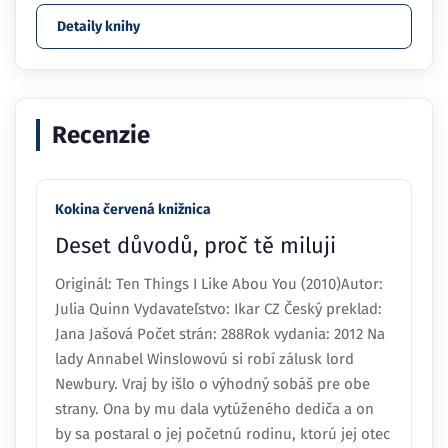
Detaily knihy
Recenzie
Kokina červená knižnica
Deset důvodů, proč tě miluji
Originál: Ten Things I Like Abou You (2010)Autor:
Julia Quinn Vydavateľstvo: Ikar CZ Český preklad:
Jana Jašová Počet strán: 288Rok vydania: 2012 Na
lady Annabel Winslowovú si robí zálusk lord
Newbury. Vraj by išlo o výhodný sobáš pre obe
strany. Ona by mu dala vytúženého dediča a on
by sa postaral o jej početnú rodinu, ktorú jej otec