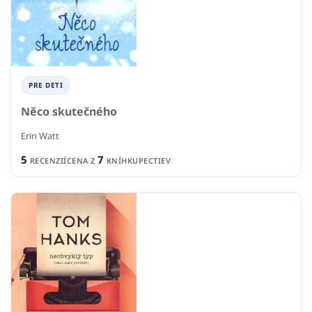
PRE DETI
Něco skutečného
Erin Watt
5
7
RECENZIÍ
CENA Z
KNÍHKUPECTIEV