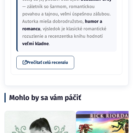
— záletník so šarmom, romantickou
povahou a tajnou, veľmi úspešnou záľubou.
Autorka mieša dobrodružstvo,
humor a
romancu
, výsledok je klasické romantické
rozuzlenie a recenzentka knihu hodnotí
veľmi kladne
.
Prečítať celú recenziu
Mohlo by sa vám páčiť