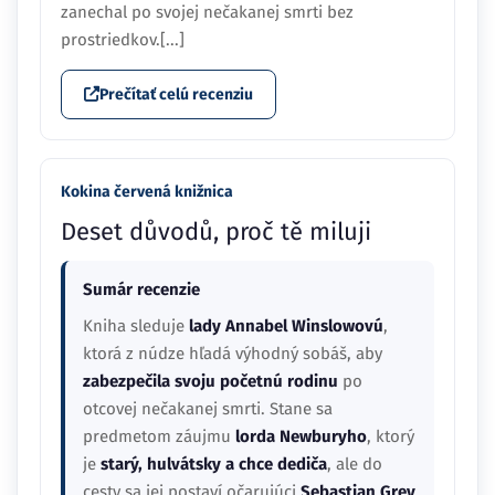
zanechal po svojej nečakanej smrti bez
prostriedkov.[...]
Prečítať celú recenziu
Kokina červená knižnica
Deset důvodů, proč tě miluji
Sumár recenzie
Kniha sleduje
lady Annabel Winslowovú
,
ktorá z núdze hľadá výhodný sobáš, aby
zabezpečila svoju početnú rodinu
po
otcovej nečakanej smrti. Stane sa
predmetom záujmu
lorda Newburyho
, ktorý
je
starý, hulvátsky a chce dediča
, ale do
cesty sa jej postaví očarujúci
Sebastian Grey