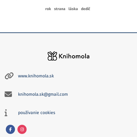
rok
strana
láska
dedič
www.knihomola.sk
knihomola.sk@gmail.com
používanie cookies