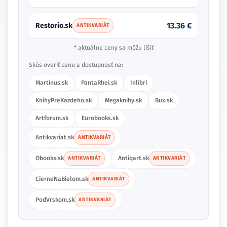
13.36 €
Restorio.sk
ANTIKVARIÁT
* aktuálne ceny sa môžu líšiť
Skús overiť cenu a dostupnosť na:
Martinus.sk
PantaRhei.sk
Inlibri
KnihyPreKazdeho.sk
Megaknihy.sk
Bux.sk
Artforum.sk
Eurobooks.sk
Antikvariat.sk
ANTIKVARIÁT
Obooks.sk
Antiqart.sk
ANTIKVARIÁT
ANTIKVARIÁT
CierneNaBielom.sk
ANTIKVARIÁT
PodVrskom.sk
ANTIKVARIÁT