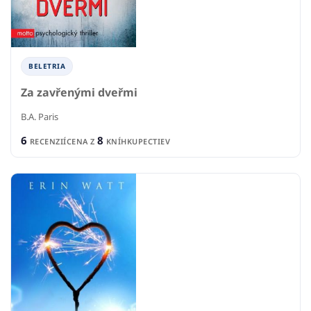
BELETRIA
Za zavřenými dveřmi
B.A. Paris
6
8
RECENZIÍ
CENA Z
KNÍHKUPECTIEV