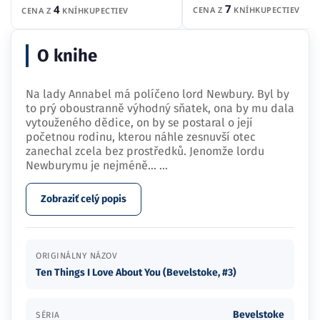
7
4
CENA Z
KNÍHKUPECTIEV
CENA Z
KNÍHKUPECTIEV
O knihe
Na lady Annabel má políčeno lord Newbury. Byl by
to prý oboustranně výhodný sňatek, ona by mu dala
vytouženého dědice, on by se postaral o její
početnou rodinu, kterou náhle zesnuvší otec
zanechal zcela bez prostředků. Jenomže lordu
Newburymu je nejméně…
...
Zobraziť celý popis
ORIGINÁLNY NÁZOV
Ten Things I Love About You (Bevelstoke, #3)
Bevelstoke
SÉRIA