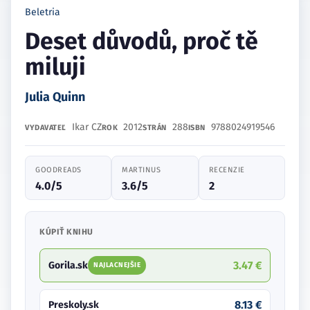
Beletria
Deset důvodů, proč tě
miluji
Julia Quinn
Ikar CZ
2012
288
9788024919546
VYDAVATEĽ
ROK
STRÁN
ISBN
GOODREADS
MARTINUS
RECENZIE
4.0/5
3.6/5
2
KÚPIŤ KNIHU
3.47 €
Gorila.sk
NAJLACNEJŠIE
8.13 €
Preskoly.sk