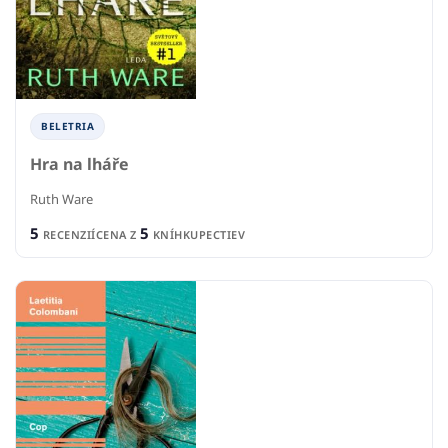
BELETRIA
Hra na lháře
Ruth Ware
5
5
RECENZIÍ
CENA Z
KNÍHKUPECTIEV