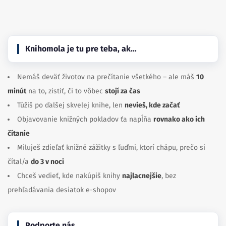
Facebook
Instagram
Knihomola je tu pre teba, ak…
Nemáš deväť životov na prečítanie všetkého – ale máš
10
minút
na to, zistiť, či to vôbec
stojí za čas
Túžiš po ďalšej skvelej knihe, len
nevieš, kde začať
Objavovanie knižných pokladov ťa napĺňa
rovnako ako ich
čítanie
Miluješ zdieľať knižné zážitky s ľuďmi, ktorí chápu, prečo si
čítal/a
do 3 v noci
Chceš vedieť, kde nakúpiš knihy
najlacnejšie
, bez
prehľadávania desiatok e-shopov
Podporte nás