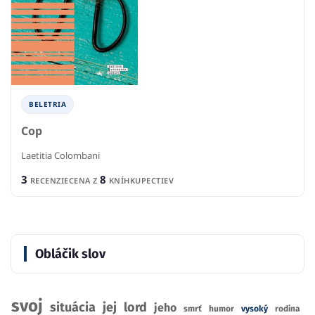
BELETRIA
Cop
Laetitia Colombani
3
8
RECENZIE
CENA Z
KNÍHKUPECTIEV
Obláčik slov
svoj
situácia
jej
lord
jeho
smrť
humor
vysoký
rodina