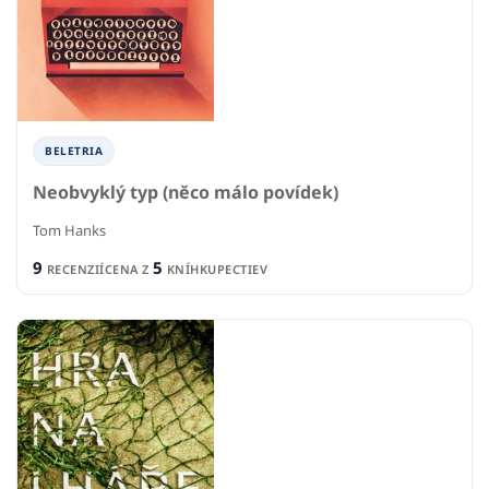
BELETRIA
Neobvyklý typ (něco málo povídek)
Tom Hanks
9
5
RECENZIÍ
CENA Z
KNÍHKUPECTIEV