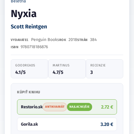
Beletria
Nyxia
Scott Reintgen
Penguin Books
2018
384
VYDAVATEĽ
ROK
STRÁN
9780718186876
ISBN
GOODREADS
MARTINUS
RECENZIE
4.1/5
4.7/5
3
KÚPIŤ KNIHU
2.72 €
Restorio.sk
ANTIKVARIÁT
NAJLACNEJŠIE
3.20 €
Gorila.sk