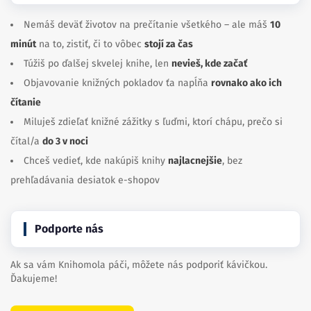
Nemáš deväť životov na prečítanie všetkého – ale máš
10
minút
na to, zistiť, či to vôbec
stojí za čas
Túžiš po ďalšej skvelej knihe, len
nevieš, kde začať
Objavovanie knižných pokladov ťa napĺňa
rovnako ako ich
čítanie
Miluješ zdieľať knižné zážitky s ľuďmi, ktorí chápu, prečo si
čítal/a
do 3 v noci
Chceš vedieť, kde nakúpiš knihy
najlacnejšie
, bez
prehľadávania desiatok e-shopov
Podporte nás
Ak sa vám Knihomola páči, môžete nás podporiť kávičkou.
Ďakujeme!