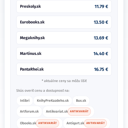
11.79 €
Preskoly.sk
13.50 €
Eurobooks.sk
13.69 €
Megaknihy.sk
14.40 €
Martinus.sk
16.75 €
PantaRhei.sk
* aktuálne ceny sa môžu líšiť
Skús overiť cenu a dostupnosť na:
Inlibri
KnihyPreKazdeho.sk
Bux.sk
Artforum.sk
Antikvariat.sk
ANTIKVARIÁT
Obooks.sk
Antiqart.sk
ANTIKVARIÁT
ANTIKVARIÁT