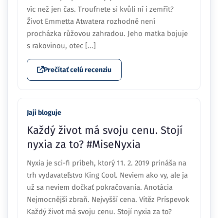
víc než jen čas. Troufnete si kvůli ní i zemřít?
Život Emmetta Atwatera rozhodně není
procházka růžovou zahradou. Jeho matka bojuje
s rakovinou, otec [...]
Prečítať celú recenziu
Jaji bloguje
Každý život má svoju cenu. Stojí
nyxia za to? #MiseNyxia
Nyxia je sci-fi príbeh, ktorý 11. 2. 2019 prináša na
trh vydavateľstvo King Cool. Neviem ako vy, ale ja
už sa neviem dočkať pokračovania. Anotácia
Nejmocnější zbraň. Nejvyšší cena. Vítěz Príspevok
Každý život má svoju cenu. Stojí nyxia za to?