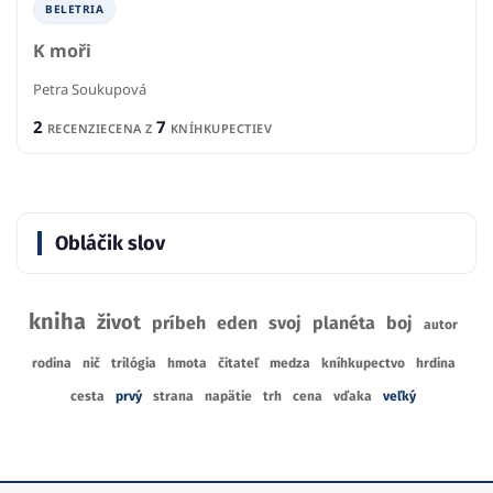
BELETRIA
K moři
Petra Soukupová
2
7
RECENZIE
CENA Z
KNÍHKUPECTIEV
Obláčik slov
kniha
život
príbeh
eden
svoj
planéta
boj
autor
rodina
nič
trilógia
hmota
čitateľ
medza
kníhkupectvo
hrdina
cesta
prvý
strana
napätie
trh
cena
vďaka
veľký