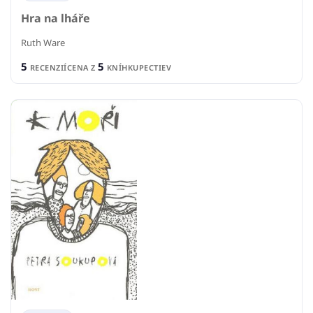
Hra na lháře
Ruth Ware
5
5
RECENZIÍ
CENA Z
KNÍHKUPECTIEV