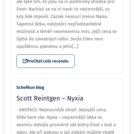
ale také tím, že jsou na ní podmínky vhodné pro
život. Nachází se na ní navíc to nejcennější, co
kdy lidé objevili. Zázrak nesoucí jméno Nyxia.
Tajemná látka, nabízející nepředstavitelné
možnosti a téměř neomezenou moc, jejíž cena se
šplhá do závratných výšin. Jenže Eden není
opuštěnou planetou a jeho[...]
Prečítať celú recenziu
Schefikuv blog
Scott Reintgen – Nyxia
ANOTACE: Nejmocnější zbraň. Nejvyšší cena.
Vítěz bere vše. Nyxia – nejcennější látka ve
vesmíru dokáže proměnit váš bídný život v lesk a
slávu. Ale při pokusu o její získání můžete ztratit