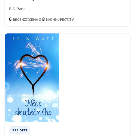
B.A. Paris
6
8
RECENZIÍ
CENA Z
KNÍHKUPECTIEV
PRE DETI