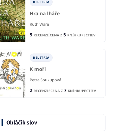
BELETRIA
Hra na lháře
Ruth Ware
5
5
RECENZIÍ
CENA Z
KNÍHKUPECTIEV
BELETRIA
K moři
Petra Soukupová
2
7
RECENZIE
CENA Z
KNÍHKUPECTIEV
Obláčik slov