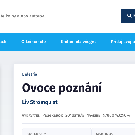
hách
O knihomole
Knihomola widget
Pridaj svoj 
Beletria
Ovoce poznání
Liv Strömquist
Paseka
2018
144
9788074329074
VYDAVATEĽ
ROK
STRÁN
ISBN
GOODREADS
MARTINUS