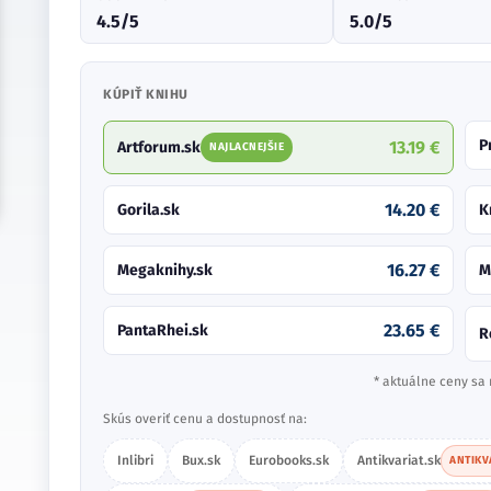
4.5/5
5.0/5
KÚPIŤ KNIHU
P
13.19 €
Artforum.sk
NAJLACNEJŠIE
14.20 €
Gorila.sk
K
16.27 €
Megaknihy.sk
M
23.65 €
PantaRhei.sk
R
* aktuálne ceny sa 
Skús overiť cenu a dostupnosť na:
Inlibri
Bux.sk
Eurobooks.sk
Antikvariat.sk
ANTIKV