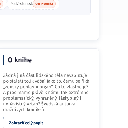
PodVrskom.sk
T
ANTIKVARIÁT
O knihe
Žádná jiná část lidského těla nevzbuzuje
po staletí tolik vášní jako to, čemu se říká
„ženský pohlavní orgán“. Co to vlastně je?
A proč máme právě k němu tak extrémně
problematický, vyhraněný, láskyplný i
nenávistný vztah? Švédská autorka
dráždivých komiksů…
...
Zobraziť celý popis