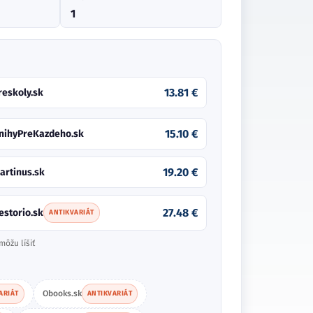
1
13.81 €
reskoly.sk
15.10 €
nihyPreKazdeho.sk
19.20 €
artinus.sk
27.48 €
estorio.sk
ANTIKVARIÁT
môžu líšiť
Obooks.sk
ARIÁT
ANTIKVARIÁT