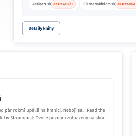
Antiqart.sk
CierneNaBielom.sk
ANTIKVARIÁT
ANTIKVARIÁ
Detaily knihy
í
ed pár rokmi upálili na hranici. Nebojí sa… Read the
k Liv Strömquist: Ovoce poznání zobrazený najskôr .