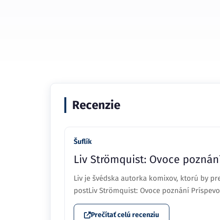
Recenzie
Šuflík
Liv Strömquist: Ovoce poznán
Liv je švédska autorka komixov, ktorú by pr
postLiv Strömquist: Ovoce poznání Príspevo
Prečítať celú recenziu