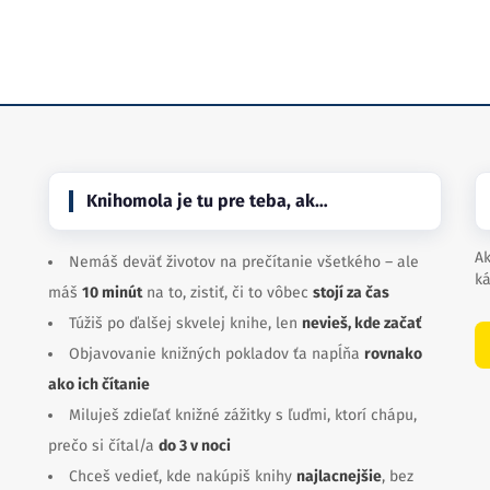
Knihomola je tu pre teba, ak…
Ak
Nemáš deväť životov na prečítanie všetkého – ale
ká
máš
10 minút
na to, zistiť, či to vôbec
stojí za čas
Túžiš po ďalšej skvelej knihe, len
nevieš, kde začať
Objavovanie knižných pokladov ťa napĺňa
rovnako
ako ich čítanie
Miluješ zdieľať knižné zážitky s ľuďmi, ktorí chápu,
prečo si čítal/a
do 3 v noci
Chceš vedieť, kde nakúpiš knihy
najlacnejšie
, bez