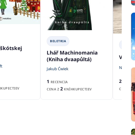
BELETRIA
BELETR
 škótskej
Lhář Machinomania
Vo dvo
(Kniha dvaapůltá)
ft
Nicholas
Jakub Ćwiek
2
1
RECENZ
RECENCIA
2
KUPECTIEV
CENA Z
CENA Z
KNÍHKUPECTIEV