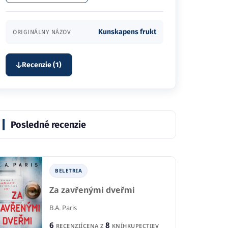
Kunskapens frukt
ORIGINÁLNY NÁZOV
Recenzie (1)
Posledné recenzie
BELETRIA
Za zavřenými dveřmi
B.A. Paris
6
8
RECENZIÍ
CENA Z
KNÍHKUPECTIEV