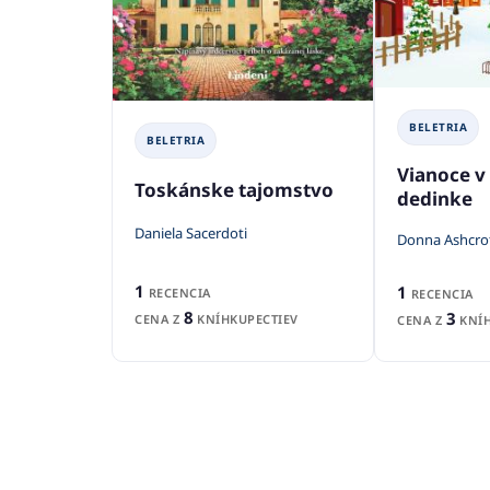
BELETRIA
BELETRIA
Vianoce v
Toskánske tajomstvo
dedinke
Daniela Sacerdoti
Donna Ashcro
1
1
RECENCIA
RECENCIA
8
3
CENA Z
KNÍHKUPECTIEV
CENA Z
KNÍH