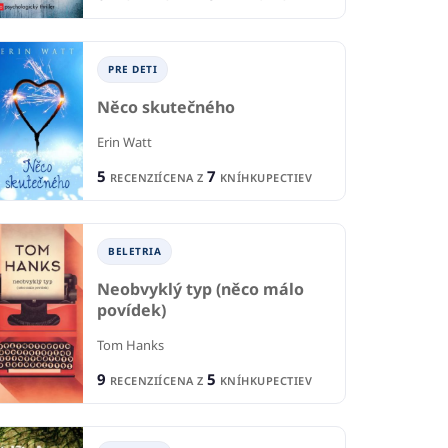
PRE DETI
Něco skutečného
Erin Watt
BELETRIA
B
IA
5
7
RECENZIÍ
CENA Z
KNÍHKUPECTIEV
Lethal White
Ma
jici
Robert Galbraith J.K. Rowling
Eli
 Sparks
BELETRIA
3
1
RECENZIE
R
IE
Neobvyklý typ (něco málo
5
6
CENA Z
KNÍHKUPECTIEV
CE
KNÍHKUPECTIEV
povídek)
Tom Hanks
9
5
RECENZIÍ
CENA Z
KNÍHKUPECTIEV