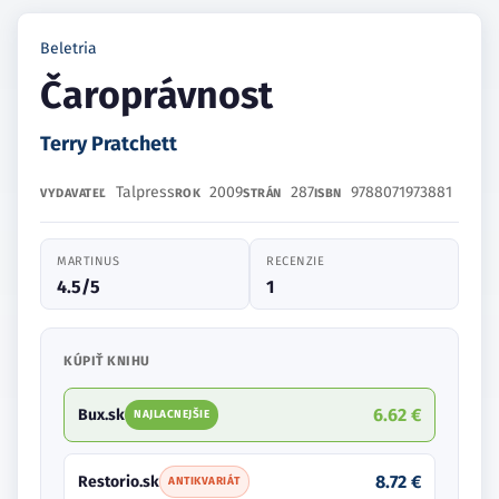
Beletria
Čaroprávnost
Terry Pratchett
Talpress
2009
287
9788071973881
VYDAVATEĽ
ROK
STRÁN
ISBN
MARTINUS
RECENZIE
4.5/5
1
KÚPIŤ KNIHU
6.62 €
Bux.sk
NAJLACNEJŠIE
8.72 €
Restorio.sk
ANTIKVARIÁT