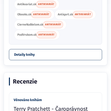
Antikvariat.sk
ANTIKVARIÁT
Obooks.sk
Antiqart.sk
ANTIKVARIÁT
ANTIKVARIÁT
CierneNaBielom.sk
ANTIKVARIÁT
PodVrskom.sk
ANTIKVARIÁT
Detaily knihy
Recenzie
Věnováno knihám
Terry Pratchett - Čaroprávnost