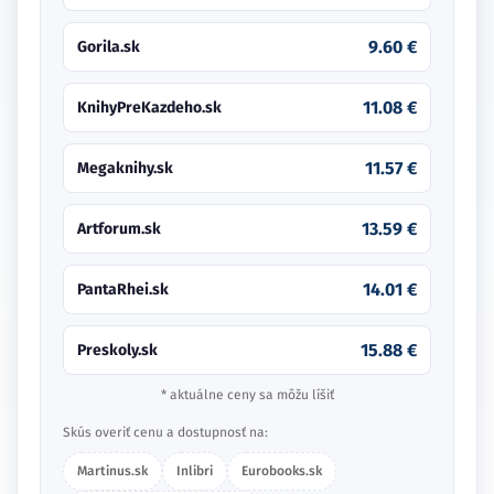
9.60 €
Gorila.sk
11.08 €
KnihyPreKazdeho.sk
11.57 €
Megaknihy.sk
13.59 €
Artforum.sk
14.01 €
PantaRhei.sk
15.88 €
Preskoly.sk
* aktuálne ceny sa môžu líšiť
Skús overiť cenu a dostupnosť na:
Martinus.sk
Inlibri
Eurobooks.sk