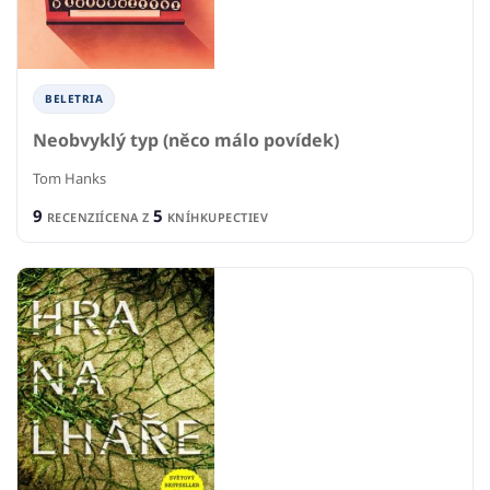
BELETRIA
Neobvyklý typ (něco málo povídek)
Tom Hanks
9
5
RECENZIÍ
CENA Z
KNÍHKUPECTIEV