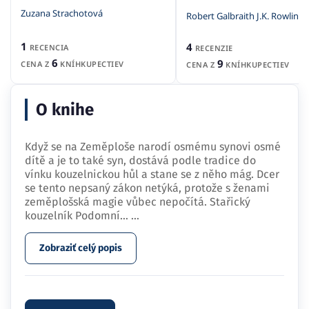
Zuzana Strachotová
Robert Galbraith J.K. Rowling
1
4
RECENCIA
RECENZIE
6
9
CENA Z
KNÍHKUPECTIEV
CENA Z
KNÍHKUPECTIEV
O knihe
Když se na Zeměploše narodí osmému synovi osmé
dítě a je to také syn, dostává podle tradice do
vínku kouzelnickou hůl a stane se z něho mág. Dcer
se tento nepsaný zákon netýká, protože s ženami
zeměplošská magie vůbec nepočítá. Stařický
kouzelník Podomní…
...
Zobraziť celý popis