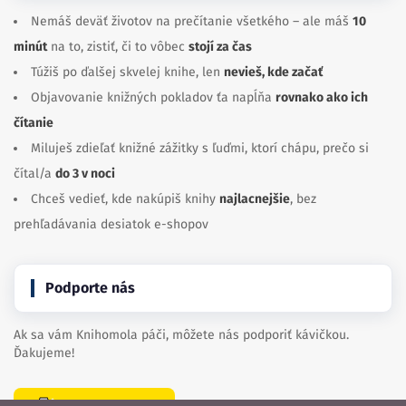
Nemáš deväť životov na prečítanie všetkého – ale máš
10
minút
na to, zistiť, či to vôbec
stojí za čas
Túžiš po ďalšej skvelej knihe, len
nevieš, kde začať
Objavovanie knižných pokladov ťa napĺňa
rovnako ako ich
čítanie
Miluješ zdieľať knižné zážitky s ľuďmi, ktorí chápu, prečo si
čítal/a
do 3 v noci
Chceš vedieť, kde nakúpiš knihy
najlacnejšie
, bez
prehľadávania desiatok e-shopov
Podporte nás
Ak sa vám Knihomola páči, môžete nás podporiť kávičkou.
Ďakujeme!