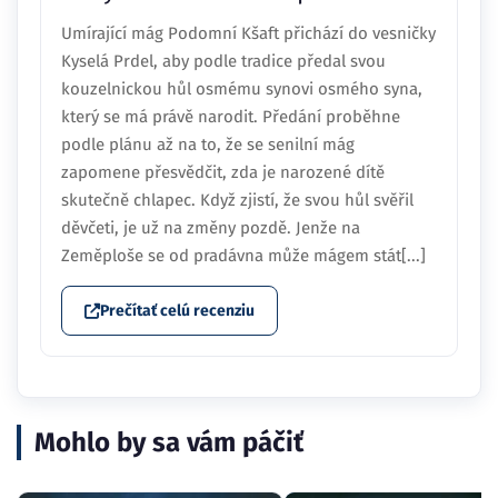
Umírající mág Podomní Kšaft přichází do vesničky
Kyselá Prdel, aby podle tradice předal svou
kouzelnickou hůl osmému synovi osmého syna,
který se má právě narodit. Předání proběhne
podle plánu až na to, že se senilní mág
zapomene přesvědčit, zda je narozené dítě
skutečně chlapec. Když zjistí, že svou hůl svěřil
děvčeti, je už na změny pozdě. Jenže na
Zeměploše se od pradávna může mágem stát[...]
Prečítať celú recenziu
Mohlo by sa vám páčiť