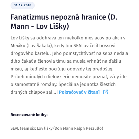
31. 12. 2018
Fanatizmus nepozná hranice (D.
Mann - Lov Líšky)
Lov Líšky sa odohráva len niekoľko mesiacov po akcii v
Mexiku (Lov Šakala), kedy tím SEALov čelil bossovi
drogového kartelu. Jeho pomstychtivosť na seba nedala
dlho čakať a členovia tímu sa musia vrhnúť na ďalšiu
misiu, aj keď ešte pociťujú odovzdy tej predošlej.
Príbeh minulých dielov série nemusíte poznať, vždy ide
o samostatné romány. Špeciálna jednotka šiestich
drsných chlapov sa[...]
Pokračovať v čítaní
Recenzované knihy:
SEAL team six: Lov lišky (Don Mann Ralph Pezzullo)