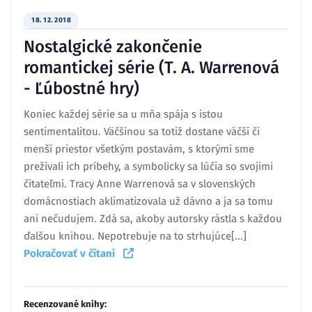
18. 12. 2018
Nostalgické zakončenie
romantickej série (T. A. Warrenová
- Ľúbostné hry)
Koniec každej série sa u mňa spája s istou
sentimentalitou. Väčšinou sa totiž dostane väčší či
menší priestor všetkým postavám, s ktorými sme
prežívali ich príbehy, a symbolicky sa lúčia so svojimi
čitateľmi. Tracy Anne Warrenová sa v slovenských
domácnostiach aklimatizovala už dávno a ja sa tomu
ani nečudujem. Zdá sa, akoby autorsky rástla s každou
ďalšou knihou. Nepotrebuje na to strhujúce[...]
Pokračovať v čítaní
Recenzované knihy: