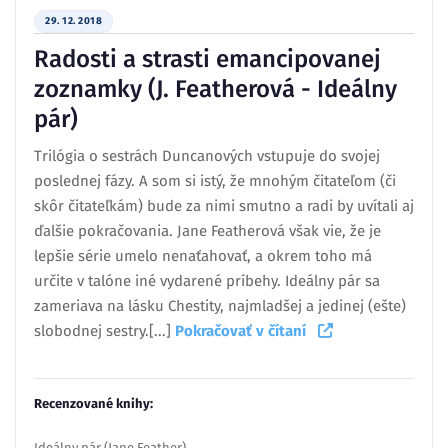
29. 12. 2018
Radosti a strasti emancipovanej
zoznamky (J. Featherová - Ideálny
pár)
Trilógia o sestrách Duncanových vstupuje do svojej
poslednej fázy. A som si istý, že mnohým čitateľom (či
skôr čitateľkám) bude za nimi smutno a radi by uvítali aj
ďalšie pokračovania. Jane Featherová však vie, že je
lepšie série umelo nenaťahovať, a okrem toho má
určite v talóne iné vydarené príbehy. Ideálny pár sa
zameriava na lásku Chestity, najmladšej a jedinej (ešte)
slobodnej sestry.[...]
Pokračovať v čítaní
Recenzované knihy:
Ideálny pár (Jane Feather)