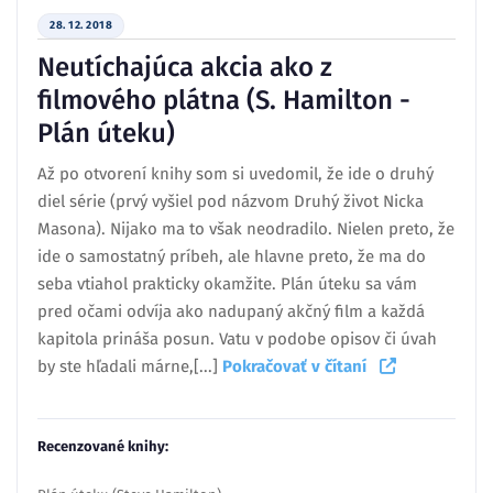
28. 12. 2018
Neutíchajúca akcia ako z
filmového plátna (S. Hamilton -
Plán úteku)
Až po otvorení knihy som si uvedomil, že ide o druhý
diel série (prvý vyšiel pod názvom Druhý život Nicka
Masona). Nijako ma to však neodradilo. Nielen preto, že
ide o samostatný príbeh, ale hlavne preto, že ma do
seba vtiahol prakticky okamžite. Plán úteku sa vám
pred očami odvíja ako nadupaný akčný film a každá
kapitola prináša posun. Vatu v podobe opisov či úvah
by ste hľadali márne,[...]
Pokračovať v čítaní
Recenzované knihy: