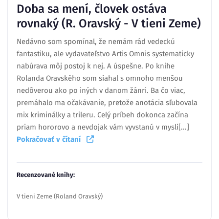
Doba sa mení, človek ostáva
rovnaký (R. Oravský - V tieni Zeme)
Nedávno som spomínal, že nemám rád vedeckú
fantastiku, ale vydavateľstvo Artis Omnis systematicky
nabúrava môj postoj k nej. A úspešne. Po knihe
Rolanda Oravského som siahal s omnoho menšou
nedôverou ako po iných v danom žánri. Ba čo viac,
premáhalo ma očakávanie, pretože anotácia sľubovala
mix kriminálky a trileru. Celý príbeh dokonca začína
priam hororovo a nevdojak vám vyvstanú v mysli[...]
Pokračovať v čítaní
Recenzované knihy:
V tieni Zeme (Roland Oravský)