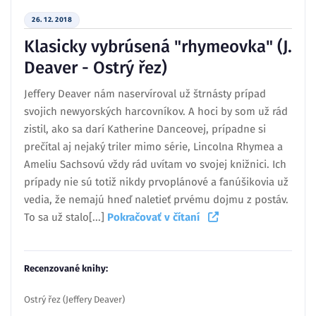
26. 12. 2018
Klasicky vybrúsená "rhymeovka" (J.
Deaver - Ostrý řez)
Jeffery Deaver nám naservíroval už štrnásty prípad
svojich newyorských harcovníkov. A hoci by som už rád
zistil, ako sa darí Katherine Danceovej, prípadne si
prečítal aj nejaký triler mimo série, Lincolna Rhymea a
Ameliu Sachsovú vždy rád uvítam vo svojej knižnici. Ich
prípady nie sú totiž nikdy prvoplánové a fanúšikovia už
vedia, že nemajú hneď naletieť prvému dojmu z postáv.
To sa už stalo[...]
Pokračovať v čítaní
Recenzované knihy:
Ostrý řez (Jeffery Deaver)