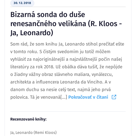
30. 12. 2018
Bizarná sonda do duše
renesančného velikána (R. Kloos -
Ja, Leonardo)
Som rád, že som knihu Ja, Leonardo stihol prečítať ešte
v tomto roku. S čistým svedomím ju totiž môžem
vyhlásiť za najoriginálnejší a najzvláštnejší počin našej
literatúry za rok 2018. Už obálka dáva tušiť, že nepôjde
o žiadny vážny obraz slávneho maliara, vynálezcu,
architekta a influencera Leonarda da Vinciho. A v
danom duchu sa nesie celý text, najmä jeho prvá
polovica. Tá je venovaná[...]
Pokračovať v čítaní
Recenzované knihy:
Ja, Leonardo (Remi Kloos)