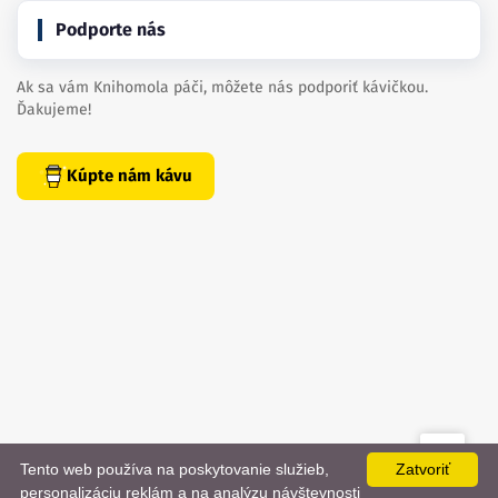
Podporte nás
Ak sa vám Knihomola páči, môžete nás podporiť kávičkou.
Ďakujeme!
Kúpte nám kávu
Tento web používa na poskytovanie služieb,
Zatvoriť
created by
danielhrenak.sk
personalizáciu reklám a na analýzu návštevnosti