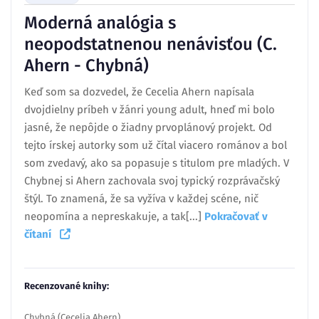
Moderná analógia s
neopodstatnenou nenávisťou (C.
Ahern - Chybná)
Keď som sa dozvedel, že Cecelia Ahern napísala
dvojdielny príbeh v žánri young adult, hneď mi bolo
jasné, že nepôjde o žiadny prvoplánový projekt. Od
tejto írskej autorky som už čítal viacero románov a bol
som zvedavý, ako sa popasuje s titulom pre mladých. V
Chybnej si Ahern zachovala svoj typický rozprávačský
štýl. To znamená, že sa vyžíva v každej scéne, nič
neopomína a nepreskakuje, a tak[...]
Pokračovať v
čítaní
Recenzované knihy:
Chybná (Cecelia Ahern)