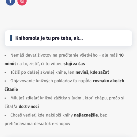
Facebook
Instagram
Knihomola je tu pre teba, ak…
Nemáš deväť životov na prečítanie všetkého – ale máš
10
minút
na to, zistiť, či to vôbec
stojí za čas
Túžiš po ďalšej skvelej knihe, len
nevieš, kde začať
Objavovanie knižných pokladov ťa napĺňa
rovnako ako ich
čítanie
Miluješ zdieľať knižné zážitky s ľuďmi, ktorí chápu, prečo si
čítal/a
do 3 v noci
Chceš vedieť, kde nakúpiš knihy
najlacnejšie
, bez
prehľadávania desiatok e-shopov