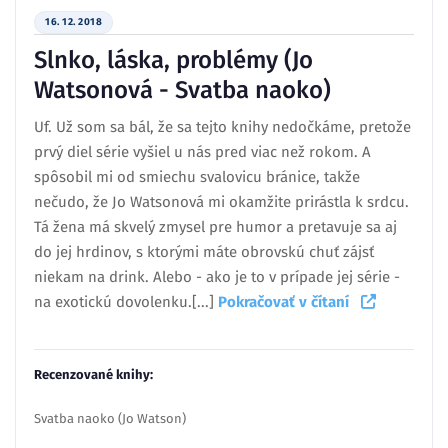
16. 12. 2018
Slnko, láska, problémy (Jo
Watsonová - Svatba naoko)
Uf. Už som sa bál, že sa tejto knihy nedočkáme, pretože
prvý diel série vyšiel u nás pred viac než rokom. A
spôsobil mi od smiechu svalovicu bránice, takže
nečudo, že Jo Watsonová mi okamžite prirástla k srdcu.
Tá žena má skvelý zmysel pre humor a pretavuje sa aj
do jej hrdinov, s ktorými máte obrovskú chuť zájsť
niekam na drink. Alebo - ako je to v prípade jej série -
na exotickú dovolenku.[...]
Pokračovať v čítaní
Recenzované knihy:
Svatba naoko (Jo Watson)