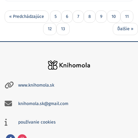
« Predchádzajúce
5
6
7
8
9
10
11
12
13
Ďalšie »
www.knihomola.sk
knihomola.sk@gmail.com
používanie cookies