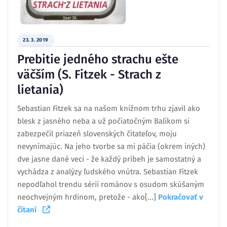
23. 3. 2019
Prebitie jedného strachu ešte
väčším (S. Fitzek - Strach z
lietania)
Sebastian Fitzek sa na našom knižnom trhu zjavil ako
blesk z jasného neba a už počiatočným Balíkom si
zabezpečil priazeň slovenských čitateľov, moju
nevynímajúc. Na jeho tvorbe sa mi páčia (okrem iných)
dve jasne dané veci - že každý príbeh je samostatný a
vychádza z analýzy ľudského vnútra. Sebastian Fitzek
nepodľahol trendu sérií románov s osudom skúšaným
neochvejným hrdinom, pretože - ako[...]
Pokračovať v
čítaní