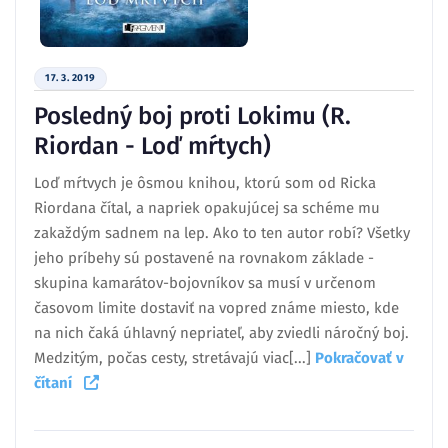
17. 3. 2019
Posledný boj proti Lokimu (R.
Riordan - Loď mŕtych)
Loď mŕtvych je ôsmou knihou, ktorú som od Ricka
Riordana čítal, a napriek opakujúcej sa schéme mu
zakaždým sadnem na lep. Ako to ten autor robí? Všetky
jeho príbehy sú postavené na rovnakom základe -
skupina kamarátov-bojovníkov sa musí v určenom
časovom limite dostaviť na vopred známe miesto, kde
na nich čaká úhlavný nepriateľ, aby zviedli náročný boj.
Medzitým, počas cesty, stretávajú viac[...]
Pokračovať v
čítaní