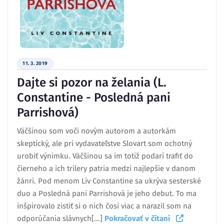
11. 3. 2019
Dajte si pozor na želania (L.
Constantine - Posledná pani
Parrishová)
Väčšinou som voči novým autorom a autorkám
skeptický, ale pri vydavateľstve Slovart som ochotný
urobiť výnimku. Väčšinou sa im totiž podarí trafiť do
čierneho a ich trilery patria medzi najlepšie v danom
žánri. Pod menom Liv Constantine sa ukrýva sesterské
duo a Posledná pani Parrishová je jeho debut. To ma
inšpirovalo zistiť si o nich čosi viac a narazil som na
odporúčania slávnych[...]
Pokračovať v čítaní