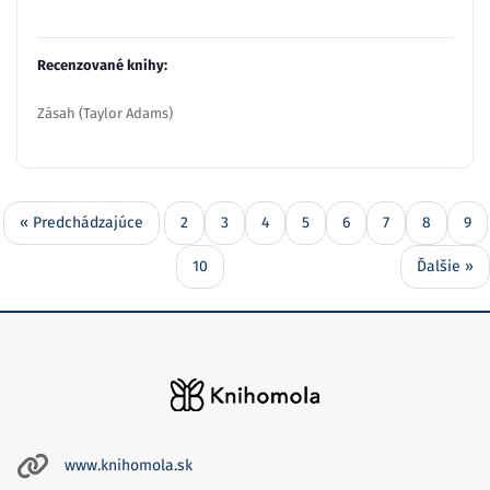
Recenzované knihy:
Zásah (Taylor Adams)
« Predchádzajúce
2
3
4
5
6
7
8
9
10
Ďalšie »
www.knihomola.sk