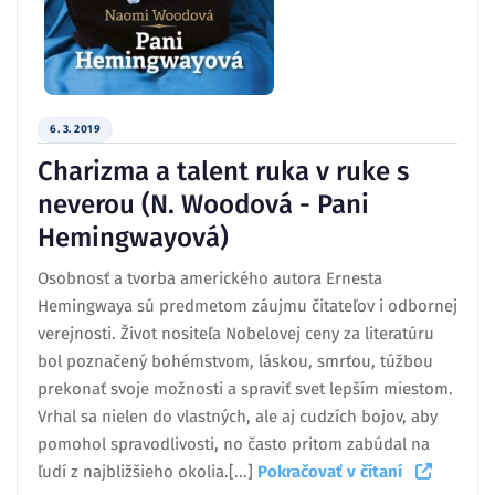
6. 3. 2019
Charizma a talent ruka v ruke s
neverou (N. Woodová - Pani
Hemingwayová)
Osobnosť a tvorba amerického autora Ernesta
Hemingwaya sú predmetom záujmu čitateľov i odbornej
verejnosti. Život nositeľa Nobelovej ceny za literatúru
bol poznačený bohémstvom, láskou, smrťou, túžbou
prekonať svoje možnosti a spraviť svet lepším miestom.
Vrhal sa nielen do vlastných, ale aj cudzích bojov, aby
pomohol spravodlivosti, no často pritom zabúdal na
ľudí z najbližšieho okolia.[...]
Pokračovať v čítaní