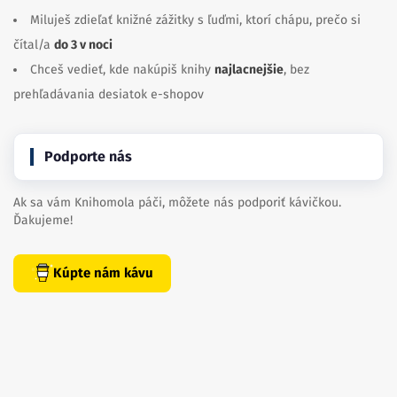
Miluješ zdieľať knižné zážitky s ľuďmi, ktorí chápu, prečo si
čítal/a
do 3 v noci
Chceš vedieť, kde nakúpiš knihy
najlacnejšie
, bez
prehľadávania desiatok e-shopov
Podporte nás
Ak sa vám Knihomola páči, môžete nás podporiť kávičkou.
Ďakujeme!
Kúpte nám kávu