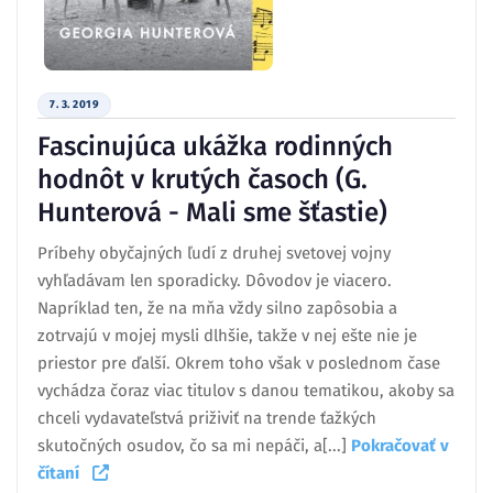
7. 3. 2019
Fascinujúca ukážka rodinných
hodnôt v krutých časoch (G.
Hunterová - Mali sme šťastie)
Príbehy obyčajných ľudí z druhej svetovej vojny
vyhľadávam len sporadicky. Dôvodov je viacero.
Napríklad ten, že na mňa vždy silno zapôsobia a
zotrvajú v mojej mysli dlhšie, takže v nej ešte nie je
priestor pre ďalší. Okrem toho však v poslednom čase
vychádza čoraz viac titulov s danou tematikou, akoby sa
chceli vydavateľstvá priživiť na trende ťažkých
skutočných osudov, čo sa mi nepáči, a[...]
Pokračovať v
čítaní