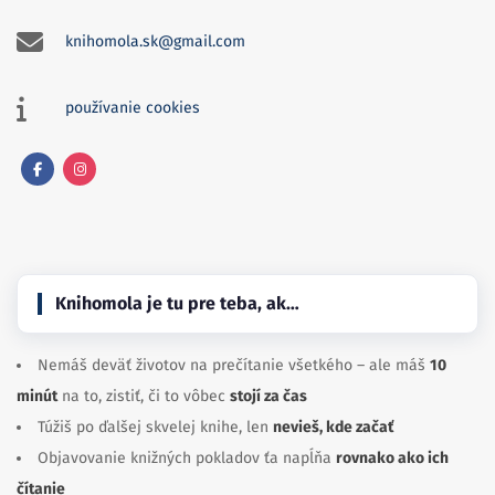
knihomola.sk@gmail.com
používanie cookies
Facebook
Instagram
Knihomola je tu pre teba, ak…
Nemáš deväť životov na prečítanie všetkého – ale máš
10
minút
na to, zistiť, či to vôbec
stojí za čas
Túžiš po ďalšej skvelej knihe, len
nevieš, kde začať
Objavovanie knižných pokladov ťa napĺňa
rovnako ako ich
čítanie