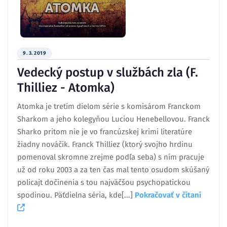
9. 3. 2019
Vedecký postup v službách zla (F.
Thilliez - Atomka)
Atomka je tretím dielom série s komisárom Franckom
Sharkom a jeho kolegyňou Luciou Henebellovou. Franck
Sharko pritom nie je vo francúzskej krimi literatúre
žiadny nováčik. Franck Thilliez (ktorý svojho hrdinu
pomenoval skromne zrejme podľa seba) s ním pracuje
už od roku 2003 a za ten čas mal tento osudom skúšaný
policajt dočinenia s tou najväčšou psychopatickou
spodinou. Päťdielna séria, kde[...]
Pokračovať v čítaní