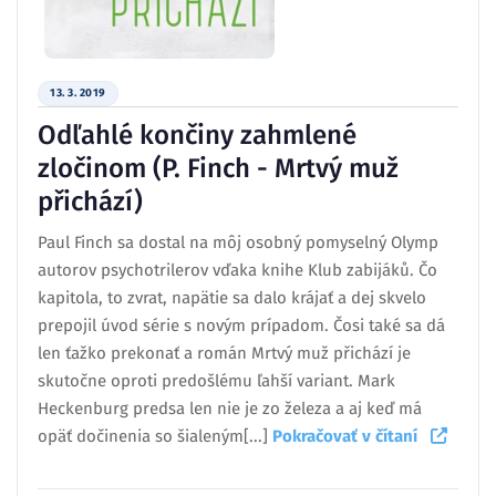
13. 3. 2019
Odľahlé končiny zahmlené
zločinom (P. Finch - Mrtvý muž
přichází)
Paul Finch sa dostal na môj osobný pomyselný Olymp
autorov psychotrilerov vďaka knihe Klub zabijáků. Čo
kapitola, to zvrat, napätie sa dalo krájať a dej skvelo
prepojil úvod série s novým prípadom. Čosi také sa dá
len ťažko prekonať a román Mrtvý muž přichází je
skutočne oproti predošlému ľahší variant. Mark
Heckenburg predsa len nie je zo železa a aj keď má
opäť dočinenia so šialeným[...]
Pokračovať v čítaní