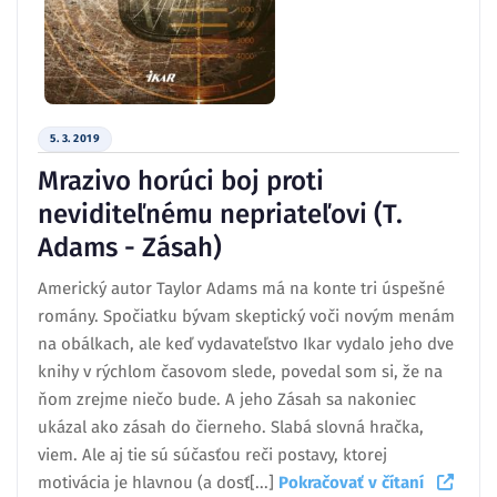
5. 3. 2019
Mrazivo horúci boj proti
neviditeľnému nepriateľovi (T.
Adams - Zásah)
Americký autor Taylor Adams má na konte tri úspešné
romány. Spočiatku bývam skeptický voči novým menám
na obálkach, ale keď vydavateľstvo Ikar vydalo jeho dve
knihy v rýchlom časovom slede, povedal som si, že na
ňom zrejme niečo bude. A jeho Zásah sa nakoniec
ukázal ako zásah do čierneho. Slabá slovná hračka,
viem. Ale aj tie sú súčasťou reči postavy, ktorej
motivácia je hlavnou (a dosť[...]
Pokračovať v čítaní