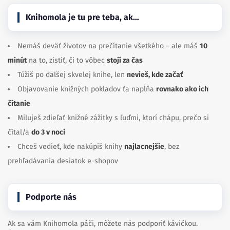
Knihomola je tu pre teba, ak…
Nemáš deväť životov na prečítanie všetkého – ale máš
10
minút
na to, zistiť, či to vôbec
stojí za čas
Túžiš po ďalšej skvelej knihe, len
nevieš, kde začať
Objavovanie knižných pokladov ťa napĺňa
rovnako ako ich
čítanie
Miluješ zdieľať knižné zážitky s ľuďmi, ktorí chápu, prečo si
čítal/a
do 3 v noci
Chceš vedieť, kde nakúpiš knihy
najlacnejšie
, bez
prehľadávania desiatok e-shopov
Podporte nás
Ak sa vám Knihomola páči, môžete nás podporiť kávičkou.