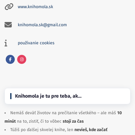
www.knihomola.sk
knihomola.sk@gmail.com
používanie cookies
Facebook
Instagram
Knihomola je tu pre teba, ak…
Nemáš deväť životov na prečítanie všetkého – ale máš
10
minút
na to, zistiť, či to vôbec
stojí za čas
Túžiš po ďalšej skvelej knihe, len
nevieš, kde začať