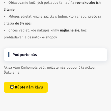
Objavovanie knižných pokladov ťa napĺňa
rovnako ako ich
čítanie
Miluješ zdieľať knižné zážitky s ľuďmi, ktorí chápu, prečo si
čítal/a
do 3 v noci
Chceš vedieť, kde nakúpiš knihy
najlacnejšie
, bez
prehľadávania desiatok e-shopov
Podporte nás
Ak sa vám Knihomola páči, môžete nás podporiť kávičkou.
Ďakujeme!
Kúpte nám kávu