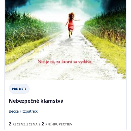
PRE DETI
Nebezpečné klamstvá
Becca Fitzpatrick
2
2
RECENZIE
CENA Z
KNÍHKUPECTIEV