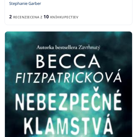
Stephanie Garber
2
10
RECENZIE
CENA Z
KNÍHKUPECTIEV