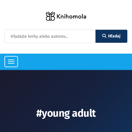
Hľadaj
Toggle
navigation
#young adult