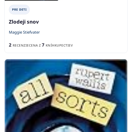
PRE DETI
Zlodeji snov
Maggie Stiefvater
2
7
RECENZIE
CENA Z
KNÍHKUPECTIEV