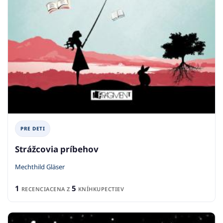
PRE DETI
Strážcovia príbehov
Mechthild Gläser
1
5
RECENCIA
CENA Z
KNÍHKUPECTIEV