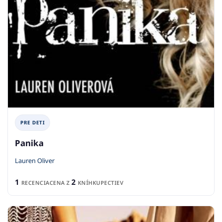
PRE DETI
Panika
Lauren Oliver
1
2
RECENCIA
CENA Z
KNÍHKUPECTIEV