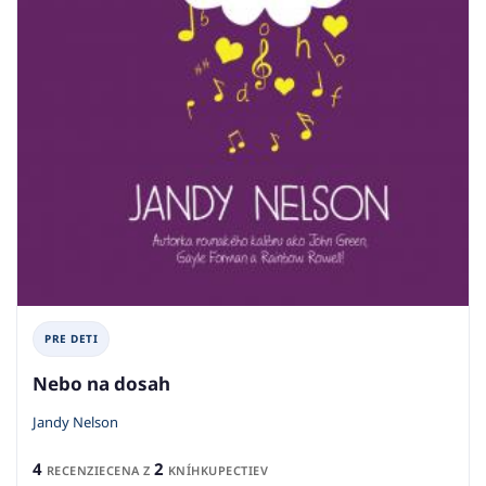
PRE DETI
Nebo na dosah
Jandy Nelson
4
2
RECENZIE
CENA Z
KNÍHKUPECTIEV