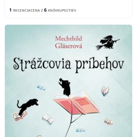
1
6
RECENCIA
CENA Z
KNÍHKUPECTIEV