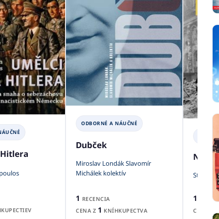
ODBORNÉ A NÁUČNÉ
NÁUČNÉ
ODBOR
Dubček
Hitlera
Nemec
Miroslav Londák Slavomír
poulos
Michálek kolektív
Stig Da
1
1
RECENCIA
RECEN
1
KUPECTIEV
CENA Z
KNÍHKUPECTVA
CENA Z