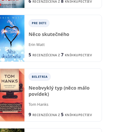
6
8
RECENZIÍ
CENA Z
KNÍHKUPECTIEV
PRE DETI
Něco skutečného
Erin Watt
5
7
RECENZIÍ
CENA Z
KNÍHKUPECTIEV
BELETRIA
ODBORNÉ A NÁUČNÉ
O
NÉ A NÁUČNÉ
Neobvyklý typ (něco málo
Potraty
Ko
povídek)
ká jeseň
Miloslav Szabó
Tom Hanks
Dex
german
9
5
RECENZIÍ
CENA Z
KNÍHKUPECTIEV
3
1
RECENZIE
R
CIA
6
9
CENA Z
KNÍHKUPECTIEV
CE
KNÍHKUPECTIEV