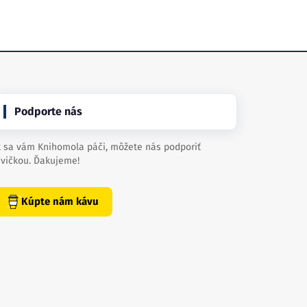
Podporte nás
 sa vám Knihomola páči, môžete nás podporiť
vičkou. Ďakujeme!
Kúpte nám kávu