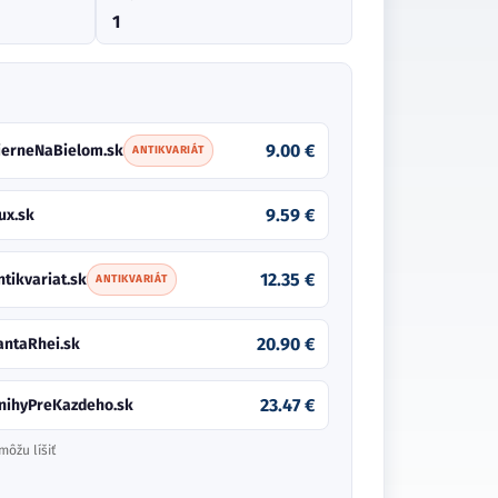
1
9.00 €
ierneNaBielom.sk
ANTIKVARIÁT
9.59 €
ux.sk
12.35 €
ntikvariat.sk
ANTIKVARIÁT
20.90 €
antaRhei.sk
23.47 €
nihyPreKazdeho.sk
môžu líšiť