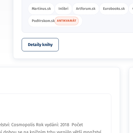
Martinus.sk
Inlibri
Artforum.sk
Eurobooks.sk
PodVrskom.sk
ANTIKVARIÁT
Detaily knihy
lství: Cosmopolis Rok vydání: 2018 Počet
í dobou se na knižním trhu vyrojilo větší množství