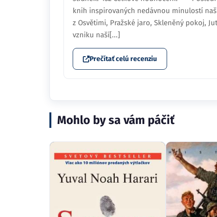
knih inspirovaných nedávnou minulostí naší
z Osvětimi, Pražské jaro, Skleněný pokoj, J
vzniku naší[...]
Prečítať celú recenziu
Mohlo by sa vám páčiť