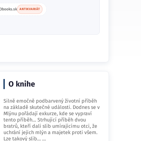
Obooks.sk
ANTIKVARIÁT
O knihe
Silně emočně podbarvený životní příběh
na základě skutečné události. Dodnes se v
Mlýnu pořádají exkurze, kde se vypraví
tento příběh… Strhující příběh dvou
bratrů, kteří dali slib umírajícímu otci, že
uchrání jejich mlýn a majetek proti všem.
Lze takový slib…
...