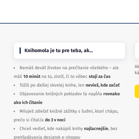
Knihomola je tu pre teba, ak…
Ak
Nemáš deväť životov na prečítanie všetkého – ale
ká
máš
10 minút
na to, zistiť, či to vôbec
stojí za čas
Túžiš po ďalšej skvelej knihe, len
nevieš, kde začať
Objavovanie knižných pokladov ťa napĺňa
rovnako
ako ich čítanie
Miluješ zdieľať knižné zážitky s ľuďmi, ktorí chápu,
prečo si čítal/a
do 3 v noci
Chceš vedieť, kde nakúpiš knihy
najlacnejšie
, bez
prehľadávania desiatok e-shopov