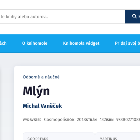
hách
O knihomole
Knihomola widget
Pridaj svoj 
Odborné a náučné
Mlýn
Michal Vaněček
Cosmopolis
2018
432
9788027108
VYDAVATEĽ
ROK
STRÁN
ISBN
GOODREADS
MARTINUS