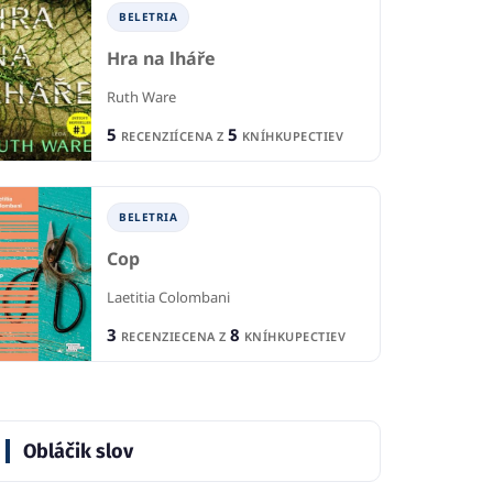
BELETRIA
Hra na lháře
Ruth Ware
5
5
RECENZIÍ
CENA Z
KNÍHKUPECTIEV
BELETRIA
Cop
Laetitia Colombani
3
8
RECENZIE
CENA Z
KNÍHKUPECTIEV
Obláčik slov