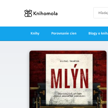
Knihy
Porovnanie cien
Blogy o kni