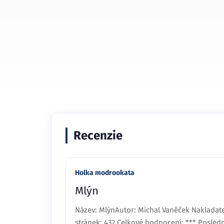
Recenzie
Holka modrookata
Mlýn
Název: MlýnAutor: Michal Vaněček Nakladate
stránek: 432 Celkové hodnocení: *** Posledn