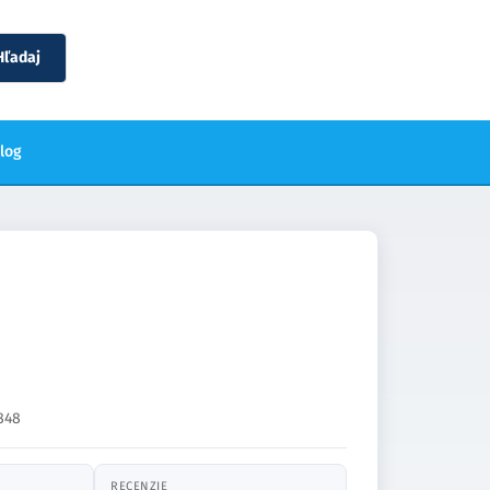
Hľadaj
blog
848
RECENZIE