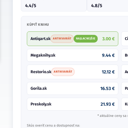
4.4/5
4.8/5
KÚPIŤ KNIHU
3.00 €
Antiqart.sk
C
ANTIKVARIÁT
NAJLACNEJŠIE
9.44 €
Megaknihy.sk
B
12.12 €
Restorio.sk
A
ANTIKVARIÁT
16.53 €
Gorila.sk
P
21.93 €
Preskoly.sk
K
* aktuálne ceny sa 
Skús overiť cenu a dostupnosť na: