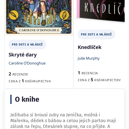
PRE DETI A MLÁDEŽ
PRE DETI A MLÁDEŽ
Knedlíček
Skryté dary
Julie Murphy
Caroline O’Donoghue
1
RECENCIA
2
RECENZIE
5
CENA Z
KNÍHKUPECTIEV
1
CENA Z
KNÍHKUPECTVA
O knihe
Ježibaba si brousí zuby na Jeníčka, možná i
Mařenku, dědek s bábou a celou jejich partou mají
zálusk na řepu, Otesánek slupne, na co přijde. A