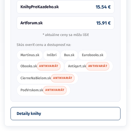
15.54 €
KnihyPreKazdeho.sk
15.91 €
Artforum.sk
* aktuálne ceny sa môžu líšiť
Skús overiť cenu a dostupnosť na:
Martinus.sk
Inlibri
Bux.sk
Eurobooks.sk
Obooks.sk
Antiqart.sk
ANTIKVARIÁT
ANTIKVARIÁT
CierneNaBielom.sk
ANTIKVARIÁT
PodVrskom.sk
ANTIKVARIÁT
Detaily knihy