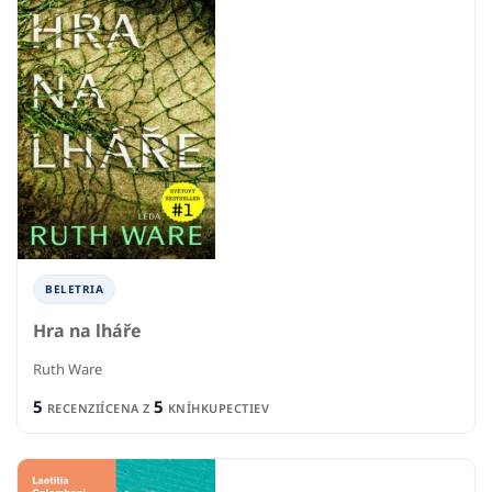
BELETRIA
Hra na lháře
Ruth Ware
5
5
RECENZIÍ
CENA Z
KNÍHKUPECTIEV