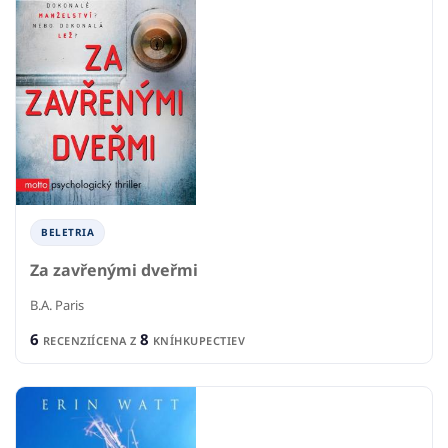
BELETRIA
Za zavřenými dveřmi
B.A. Paris
6
8
RECENZIÍ
CENA Z
KNÍHKUPECTIEV