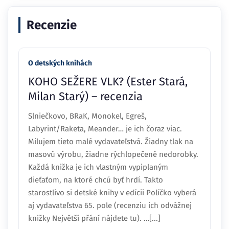
Recenzie
O detských knihách
KOHO SEŽERE VLK? (Ester Stará,
Milan Starý) – recenzia
Slniečkovo, BRaK, Monokel, Egreš,
Labyrint/Raketa, Meander… je ich čoraz viac.
Milujem tieto malé vydavateľstvá. Žiadny tlak na
masovú výrobu, žiadne rýchlopečené nedorobky.
Každá knižka je ich vlastným vypiplaným
dieťaťom, na ktoré chcú byť hrdí. Takto
starostlivo si detské knihy v edícii Políčko vyberá
aj vydavateľstva 65. pole (recenziu ich odvážnej
knižky Největší přání nájdete tu). …[...]