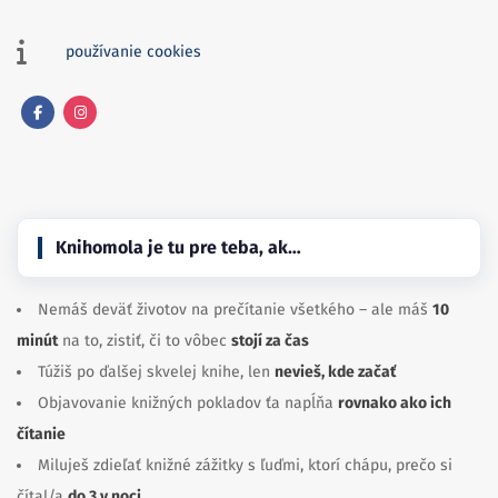
používanie cookies
Facebook
Instagram
Knihomola je tu pre teba, ak…
Nemáš deväť životov na prečítanie všetkého – ale máš
10
minút
na to, zistiť, či to vôbec
stojí za čas
Túžiš po ďalšej skvelej knihe, len
nevieš, kde začať
Objavovanie knižných pokladov ťa napĺňa
rovnako ako ich
čítanie
Miluješ zdieľať knižné zážitky s ľuďmi, ktorí chápu, prečo si
čítal/a
do 3 v noci