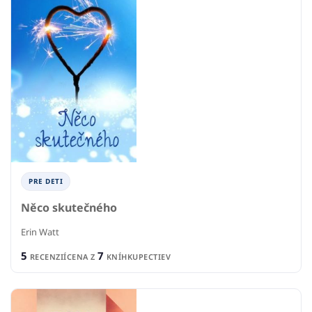
PRE DETI
Něco skutečného
Erin Watt
5
7
RECENZIÍ
CENA Z
KNÍHKUPECTIEV