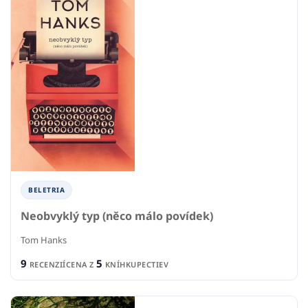
BELETRIA
Neobvyklý typ (něco málo povídek)
Tom Hanks
9
5
RECENZIÍ
CENA Z
KNÍHKUPECTIEV