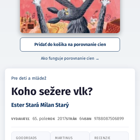
Pridať do košíka na porovnanie cien
Ako funguje porovnanie cien →
Pre deti a mládež
Koho sežere vlk?
Ester Stará Milan Starý
65. pole
2017
64
9788087506899
VYDAVATEĽ
ROK
STRÁN
ISBN
GOODREADS
MARTINUS
RECENZIE