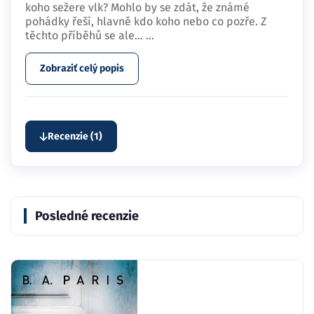
koho sežere vlk? Mohlo by se zdát, že známé
pohádky řeší, hlavně kdo koho nebo co pozře. Z
těchto příběhů se ale…
...
Zobraziť celý popis
Recenzie (1)
Posledné recenzie