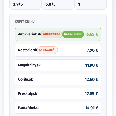
3.9/5
5.0/5
1
KÚPIŤ KNIHU
6.65 €
Antikvariat.sk
ANTIKVARIÁT
NAJLACNEJŠIE
7.96 €
Restorio.sk
ANTIKVARIÁT
11.90 €
Megaknihy.sk
12.60 €
Gorila.sk
12.85 €
Preskoly.sk
14.01 €
PantaRhei.sk