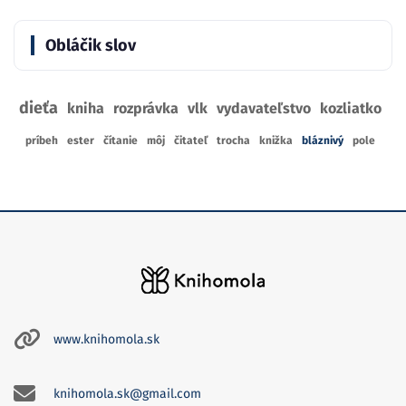
Obláčik slov
dieťa
kniha
rozprávka
vlk
vydavateľstvo
kozliatko
príbeh
ester
čítanie
môj
čitateľ
trocha
knižka
bláznivý
pole
www.knihomola.sk
knihomola.sk@gmail.com