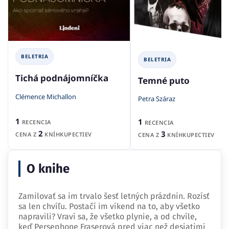
BELETRIA
BELETRIA
Tichá podnájomníčka
Temné puto
Clémence Michallon
Petra Száraz
1
1
RECENCIA
RECENCIA
2
3
CENA Z
KNÍHKUPECTIEV
CENA Z
KNÍHKUPECTIEV
O knihe
Zamilovať sa im trvalo šesť letných prázdnin. Rozísť
sa len chvíľu. Postačí im víkend na to, aby všetko
napravili? Vraví sa, že všetko plynie, a od chvíle,
keď Persephone Fraserová pred viac než desiatimi