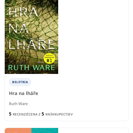
BELETRIA
Hra na lháře
Ruth Ware
5
5
RECENZIÍ
CENA Z
KNÍHKUPECTIEV