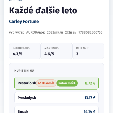
Každé ďalšie leto
Carley Fortune
AURORA
2023
272
9788082500755
VYDAVATEĽ
ROK
STRÁN
ISBN
GOODREADS
MARTINUS
RECENZIE
4.3/5
4.6/5
3
KÚPIŤ KNIHU
8.72 €
Restorio.sk
ANTIKVARIÁT
NAJLACNEJŠIE
13.17 €
Preskoly.sk
14.14 €
Bux.sk