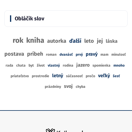
Obláčik slov
rok
kniha
autorka
ďalší
leto
jej
láska
postava
príbeh
pravý
roman
dvanásť
prvý
mam
minulosť
jazero
rada
chata
byt
život
vlastný
rodina
spomienka
mnoho
letný
veľký
priateľstvo
prostredie
súčasnosť
prečo
šesť
svoj
prázdniny
chyba