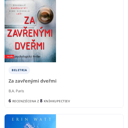
BELETRIA
Za zavřenými dveřmi
B.A. Paris
6
8
RECENZIÍ
CENA Z
KNÍHKUPECTIEV