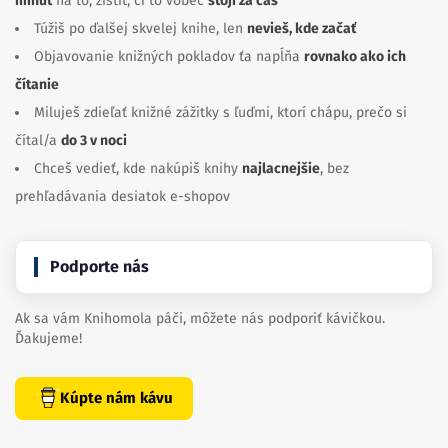
minút
na to, zistiť, či to vôbec
stojí za čas
Túžiš po ďalšej skvelej knihe, len
nevieš, kde začať
Objavovanie knižných pokladov ťa napĺňa
rovnako ako ich
čítanie
Miluješ zdieľať knižné zážitky s ľuďmi, ktorí chápu, prečo si
čítal/a
do 3 v noci
Chceš vedieť, kde nakúpiš knihy
najlacnejšie
, bez
prehľadávania desiatok e-shopov
Podporte nás
Ak sa vám Knihomola páči, môžete nás podporiť kávičkou.
Ďakujeme!
Kúpte nám kávu