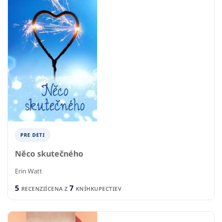
PRE DETI
Něco skutečného
Erin Watt
5
7
RECENZIÍ
CENA Z
KNÍHKUPECTIEV