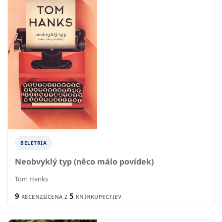
BELETRIA
Neobvyklý typ (něco málo povídek)
Tom Hanks
9
5
RECENZIÍ
CENA Z
KNÍHKUPECTIEV