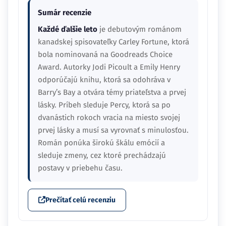
Sumár recenzie
Každé ďalšie leto
je debutovým románom
kanadskej spisovateľky Carley Fortune, ktorá
bola nominovaná na Goodreads Choice
Award. Autorky Jodi Picoult a Emily Henry
odporúčajú knihu, ktorá sa odohráva v
Barry’s Bay a otvára témy priateľstva a prvej
lásky. Príbeh sleduje Percy, ktorá sa po
dvanástich rokoch vracia na miesto svojej
prvej lásky a musí sa vyrovnať s minulosťou.
Román ponúka širokú škálu emócií a
sleduje zmeny, cez ktoré prechádzajú
postavy v priebehu času.
Prečítať celú recenziu