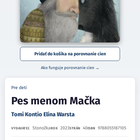
Pridať do košíka na porovnanie cien
Ako funguje porovnanie cien →
Pre deti
Pes menom Mačka
Tomi Kontio Elina Warsta
Stonožka
2023
40
9788055187105
VYDAVATEĽ
ROK
STRÁN
ISBN