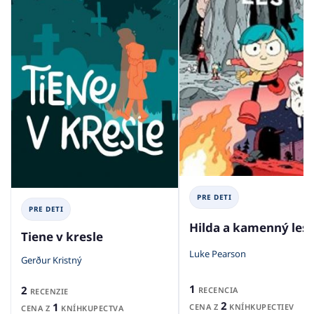
PRE DETI
PRE DETI
Hilda a kamenný les
Tiene v kresle
Luke Pearson
Gerður Kristný
1
2
RECENCIA
RECENZIE
2
1
CENA Z
KNÍHKUPECTIEV
CENA Z
KNÍHKUPECTVA