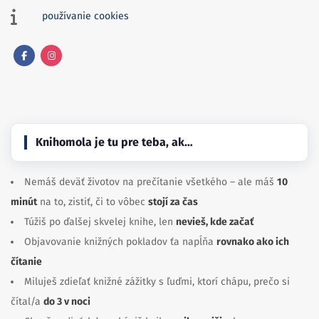
používanie cookies
Facebook
Instagram
Knihomola je tu pre teba, ak…
Nemáš deväť životov na prečítanie všetkého – ale máš
10
minút
na to, zistiť, či to vôbec
stojí za čas
Túžiš po ďalšej skvelej knihe, len
nevieš, kde začať
Objavovanie knižných pokladov ťa napĺňa
rovnako ako ich
čítanie
Miluješ zdieľať knižné zážitky s ľuďmi, ktorí chápu, prečo si
čítal/a
do 3 v noci