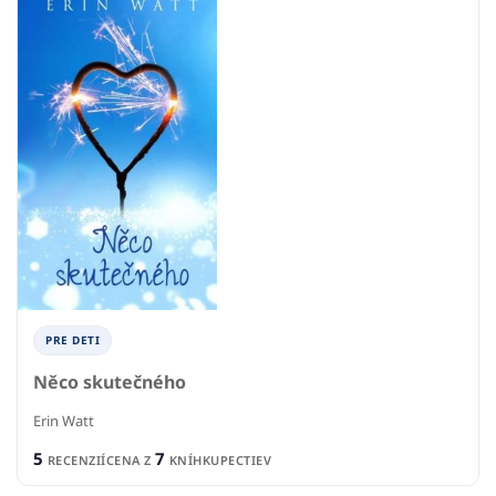
PRE DETI
Něco skutečného
Erin Watt
5
7
RECENZIÍ
CENA Z
KNÍHKUPECTIEV