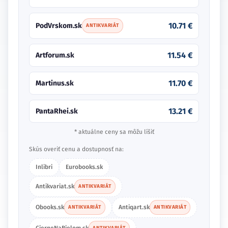
10.71 €
PodVrskom.sk
ANTIKVARIÁT
11.54 €
Artforum.sk
11.70 €
Martinus.sk
13.21 €
PantaRhei.sk
* aktuálne ceny sa môžu líšiť
Skús overiť cenu a dostupnosť na:
Inlibri
Eurobooks.sk
Antikvariat.sk
ANTIKVARIÁT
Obooks.sk
Antiqart.sk
ANTIKVARIÁT
ANTIKVARIÁT