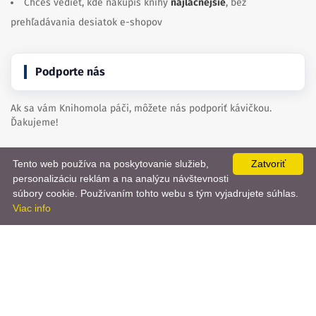
Chceš vedieť, kde nakúpiš knihy
najlacnejšie
, bez
prehľadávania desiatok e-shopov
Podporte nás
Ak sa vám Knihomola páči, môžete nás podporiť kávičkou.
Ďakujeme!
Kúpte nám kávu
Tento web používa na poskytovanie služieb,
Zatvoriť
personalizáciu reklám a na analýzu návštevnosti
📨
súbory cookie. Používaním tohto webu s tým vyjadrujete súhlas.
Viac info