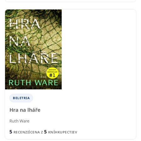
BELETRIA
Hra na lháře
Ruth Ware
5
5
RECENZIÍ
CENA Z
KNÍHKUPECTIEV