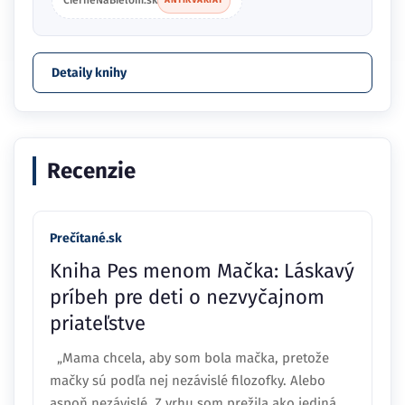
CierneNaBielom.sk
ANTIKVARIÁT
Detaily knihy
Recenzie
Prečítané.sk
Kniha Pes menom Mačka: Láskavý
príbeh pre deti o nezvyčajnom
priateľstve
„Mama chcela, aby som bola mačka, pretože
mačky sú podľa nej nezávislé filozofky. Alebo
aspoň nezávislé. Z vrhu som prežila ako jediná.