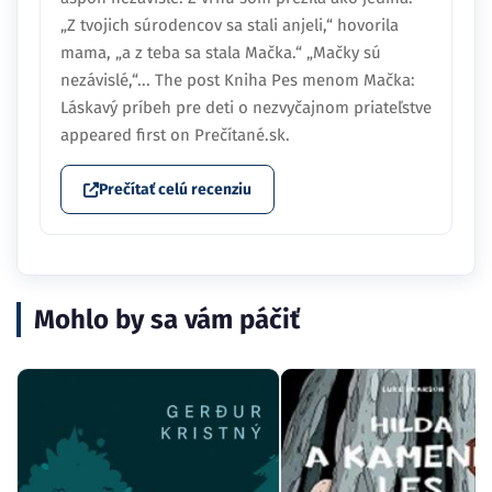
„Z tvojich súrodencov sa stali anjeli,“ hovorila
mama, „a z teba sa stala Mačka.“ „Mačky sú
nezávislé,“... The post Kniha Pes menom Mačka:
Láskavý príbeh pre deti o nezvyčajnom priateľstve
appeared first on Prečítané.sk.
Prečítať celú recenziu
Mohlo by sa vám páčiť