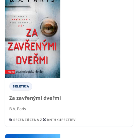
BELETRIA
Za zavřenými dveřmi
B.A. Paris
6
8
RECENZIÍ
CENA Z
KNÍHKUPECTIEV