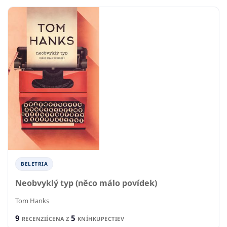
BELETRIA
Neobvyklý typ (něco málo povídek)
Tom Hanks
9
5
RECENZIÍ
CENA Z
KNÍHKUPECTIEV