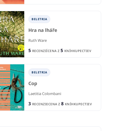
B
IA
BELETRIA
BELETRIA
Úz
ôjho šéfa
Hostina pre vrany
Hra na lháře
se
 Zamari
George R.R. Martin
Ruth Ware
Ric
5
5
RECENZIÍ
CENA Z
KNÍHKUPECTIEV
3
1
IÍ
RECENZIE
R
7
10
KNÍHKUPECTIEV
CENA Z
KNÍHKUPECTIEV
CE
BELETRIA
Cop
Laetitia Colombani
3
8
RECENZIE
CENA Z
KNÍHKUPECTIEV