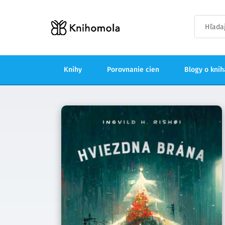
Knihy
Porovnanie cien
Blogy o kni