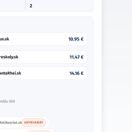
2
10.95 €
ux.sk
11.47 €
reskoly.sk
14.16 €
antaRhei.sk
môžu líšiť
Antikvariat.sk
ANTIKVARIÁT