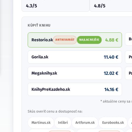
4.3/5
4.8/5
KÚPIŤ KNIHU
B
4.88 €
Restorio.sk
ANTIKVARIÁT
NAJLACNEJŠIE
11.40 €
Gorila.sk
P
12.02 €
Megaknihy.sk
P
14.16 €
KnihyPreKazdeho.sk
* aktuálne ceny sa 
Skús overiť cenu a dostupnosť na:
Martinus.sk
Inlibri
Artforum.sk
Eurobooks.sk