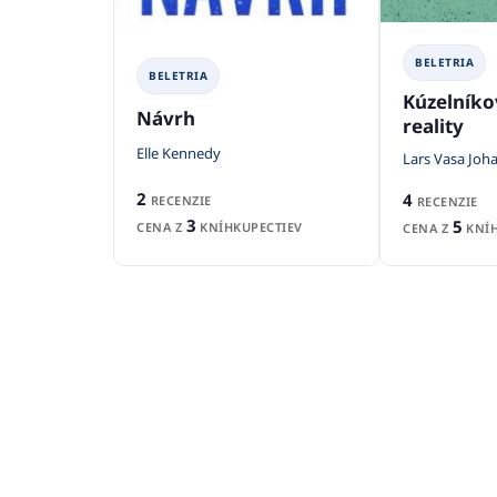
BELETRIA
BELETRIA
Kúzelníko
Návrh
reality
Elle Kennedy
Lars Vasa Joh
2
4
RECENZIE
RECENZIE
3
5
CENA Z
KNÍHKUPECTIEV
CENA Z
KNÍH