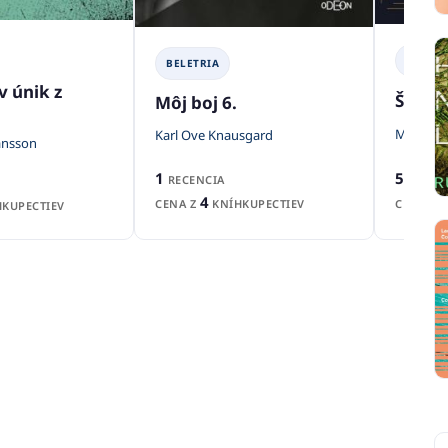
BELETR
BELETRIA
v únik z
Šéf m
Môj boj 6.
Michaela
Karl Ove Knausgard
ansson
5
1
RECENZ
RECENCIA
4
CENA Z
CENA Z
KNÍHKUPECTIEV
KUPECTIEV