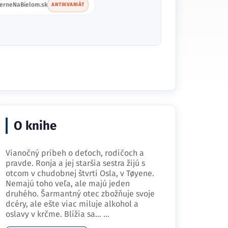
ierneNaBielom.sk
ANTIKVARIÁT
O knihe
Vianočný príbeh o deťoch, rodičoch a
pravde. Ronja a jej staršia sestra žijú s
otcom v chudobnej štvrti Osla, v Tøyene.
Nemajú toho veľa, ale majú jeden
druhého. Šarmantný otec zbožňuje svoje
dcéry, ale ešte viac miluje alkohol a
oslavy v krčme. Blížia sa…
...