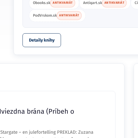
Obooks.sk
Antiqart.sk
C
ANTIKVARIÁT
ANTIKVARIÁT
PodVrskom.sk
ANTIKVARIÁT
Detaily knihy
 Hviezdna brána (Príbeh o
targate – en julefortelling PREKLAD: Zuzana