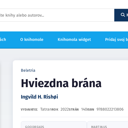
hách
O knihomole
Knihomola widget
Pridaj svoj 
Beletria
Hviezdna brána
Ingvild H. Rishøi
Tatran
2022
140
9788022213806
VYDAVATEĽ
ROK
STRÁN
ISBN
GOODREADS
MARTINUS