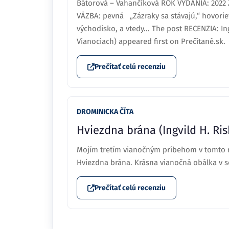
Bátorová – Vahančíková ROK VYDANIA: 2022
VÄZBA: pevná „Zázraky sa stávajú,“ hovorie
východisko, a vtedy... The post RECENZIA: In
Vianociach) appeared first on Prečítané.sk.
Prečítať celú recenziu
DROMINICKA ČÍTA
Hviezdna brána (Ingvild H. Ris
Mojím tretím vianočným príbehom v tomto ro
Hviezdna brána. Krásna vianočná obálka v 
Prečítať celú recenziu