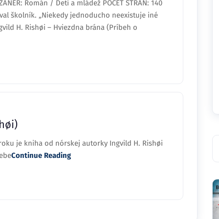
 ŽÁNER: Román / Deti a mládež POČET STRÁN: 140
val školník. „Niekedy jednoducho neexistuje iné
gvild H. Rishøi – Hviezdna brána (Príbeh o
høi)
ku je kniha od nórskej autorky Ingvild H. Rishøi
sebe
Continue Reading