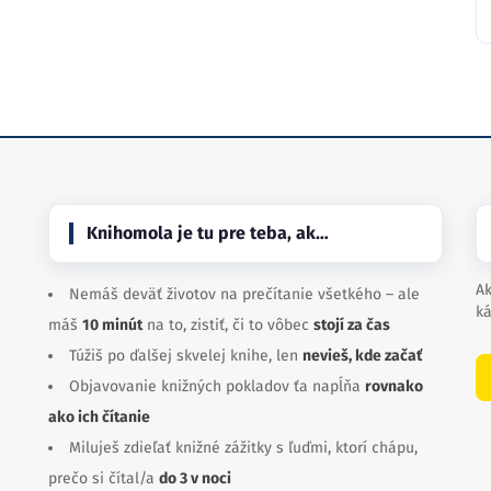
Knihomola je tu pre teba, ak…
Ak
Nemáš deväť životov na prečítanie všetkého – ale
ká
máš
10 minút
na to, zistiť, či to vôbec
stojí za čas
Túžiš po ďalšej skvelej knihe, len
nevieš, kde začať
Objavovanie knižných pokladov ťa napĺňa
rovnako
ako ich čítanie
Miluješ zdieľať knižné zážitky s ľuďmi, ktorí chápu,
prečo si čítal/a
do 3 v noci