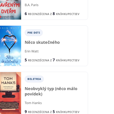
B.A. Paris
6
8
RECENZIÍ
CENA Z
KNÍHKUPECTIEV
PRE DETI
Něco skutečného
Erin Watt
5
7
RECENZIÍ
CENA Z
KNÍHKUPECTIEV
BELETRIA
Neobvyklý typ (něco málo
povídek)
Tom Hanks
9
5
RECENZIÍ
CENA Z
KNÍHKUPECTIEV