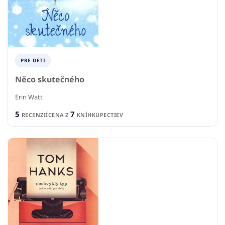
PRE DETI
Něco skutečného
Erin Watt
5
7
RECENZIÍ
CENA Z
KNÍHKUPECTIEV