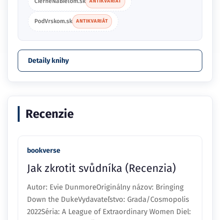
CierneNaBielom.sk
ANTIKVARIÁT
PodVrskom.sk
ANTIKVARIÁT
Detaily knihy
Recenzie
bookverse
Jak zkrotit svůdníka (Recenzia)
Autor: Evie DunmoreOriginálny názov: Bringing
Down the DukeVydavateľstvo: Grada/Cosmopolis
2022Séria: A League of Extraordinary Women Diel: