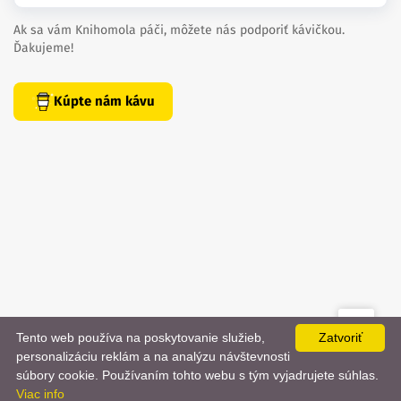
Ak sa vám Knihomola páči, môžete nás podporiť kávičkou.
Ďakujeme!
Kúpte nám kávu
Tento web používa na poskytovanie služieb,
Zatvoriť
created by
danielhrenak.sk
personalizáciu reklám a na analýzu návštevnosti
Späť
📨
súbory cookie. Používaním tohto webu s tým vyjadrujete súhlas.
Knihomola. 2017 - 2026.
Viac info
na