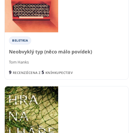
BELETRIA
Neobvyklý typ (něco málo povídek)
Tom Hanks
9
5
RECENZIÍ
CENA Z
KNÍHKUPECTIEV