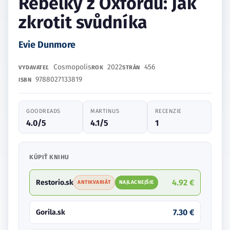
Rebelky z Oxfordu: Jak
zkrotit svůdníka
Evie Dunmore
Cosmopolis
2022
456
VYDAVATEĽ
ROK
STRÁN
9788027133819
ISBN
GOODREADS
MARTINUS
RECENZIE
4.0/5
4.1/5
1
KÚPIŤ KNIHU
4.92 €
Restorio.sk
ANTIKVARIÁT
NAJLACNEJŠIE
7.30 €
Gorila.sk