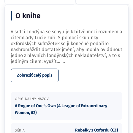
O knihe
V srdci Londýna se schyluje k bitvě mezi rozumem a
citemLady Lucie zuří. S pomocí skupinky
oxfordských sufražetek se jí konečně podařilo
nashromáždit dostatek jmění, aby mohla ovládnout
jedno z hlavních londýnských nakladatelství, a to s
jediným cílem: využít…
...
Zobraziť celý popis
ORIGINÁLNY NÁZOV
A Rogue of One's Own (A League of Extraordinary
Women, #2)
Rebelky z Oxfordu (CZ)
SÉRIA