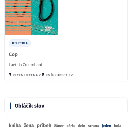
BELETRIA
Cop
Laetitia Colombani
3
8
RECENZIE
CENA Z
KNÍHKUPECTIEV
Obláčik slov
kniha
žena
príbeh
žáner
séria
delo
strana
jeden
bola