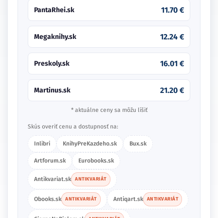
11.70 €
PantaRhei.sk
12.24 €
Megaknihy.sk
16.01 €
Preskoly.sk
21.20 €
Martinus.sk
* aktuálne ceny sa môžu líšiť
Skús overiť cenu a dostupnosť na:
Inlibri
KnihyPreKazdeho.sk
Bux.sk
Artforum.sk
Eurobooks.sk
Antikvariat.sk
ANTIKVARIÁT
Obooks.sk
Antiqart.sk
ANTIKVARIÁT
ANTIKVARIÁT