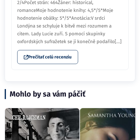
2/4Počet strán: 464Žáner: historical,
romanceMoje hodnotenie knihy: 4,5*/5*Moje
hodnotenie obálky: 5*/5*Anotácia:V srdci
Londýna se schyluje k bitvě mezi rozumem a
citem. Lady Lucie zuří. S pomocí skupinky
oxfordských sufražetek se jí konečně podařilo[...]
Prečítať celú recenziu
Mohlo by sa vám páčiť