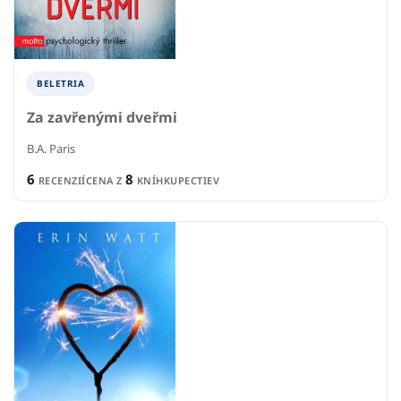
BELETRIA
Za zavřenými dveřmi
B.A. Paris
6
8
RECENZIÍ
CENA Z
KNÍHKUPECTIEV