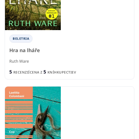
BELETRIA
Hra na lháře
Ruth Ware
5
5
RECENZIÍ
CENA Z
KNÍHKUPECTIEV