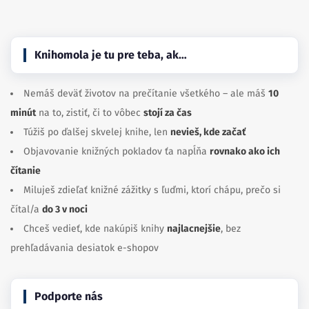
Knihomola je tu pre teba, ak…
Nemáš deväť životov na prečítanie všetkého – ale máš
10
minút
na to, zistiť, či to vôbec
stojí za čas
Túžiš po ďalšej skvelej knihe, len
nevieš, kde začať
Objavovanie knižných pokladov ťa napĺňa
rovnako ako ich
čítanie
Miluješ zdieľať knižné zážitky s ľuďmi, ktorí chápu, prečo si
čítal/a
do 3 v noci
Chceš vedieť, kde nakúpiš knihy
najlacnejšie
, bez
prehľadávania desiatok e-shopov
Podporte nás