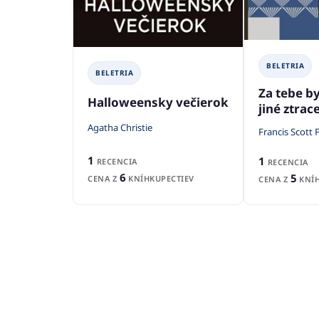
BELETRIA
BELETRIA
Za tebe by
Halloweensky večierok
jiné ztra
Agatha Christie
Francis Scott 
1
1
RECENCIA
RECENCIA
6
5
CENA Z
KNÍHKUPECTIEV
CENA Z
KNÍH