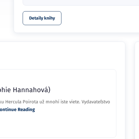
Detaily knihy
ophie Hannahová)
u Hercula Poirota už mnohí iste viete. Vydavateľstvo
ontinue Reading