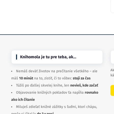
Knihomola je tu pre teba, ak…
Ak
Nemáš deväť životov na prečítanie všetkého – ale
ká
máš
10 minút
na to, zistiť, či to vôbec
stojí za čas
Túžiš po ďalšej skvelej knihe, len
nevieš, kde začať
Objavovanie knižných pokladov ťa napĺňa
rovnako
ako ich čítanie
Miluješ zdieľať knižné zážitky s ľuďmi, ktorí chápu,
prečo si čítal/a
do 3 v noci