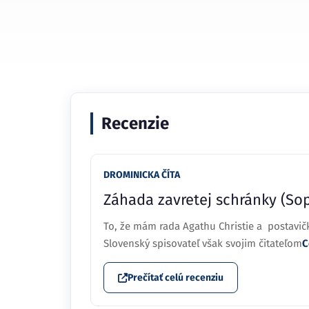
Recenzie
DROMINICKA ČÍTA
Záhada zavretej schránky (S
To, že mám rada Agathu Christie a postavičk
Slovenský spisovateľ však svojim čitateľom
C
Prečítať celú recenziu