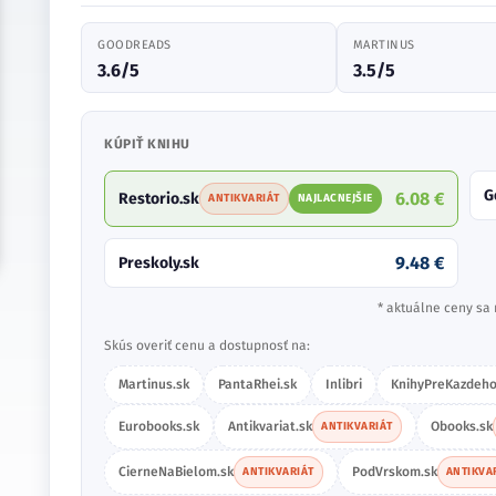
GOODREADS
MARTINUS
3.6/5
3.5/5
KÚPIŤ KNIHU
G
6.08 €
Restorio.sk
ANTIKVARIÁT
NAJLACNEJŠIE
9.48 €
Preskoly.sk
* aktuálne ceny sa 
Skús overiť cenu a dostupnosť na:
Martinus.sk
PantaRhei.sk
Inlibri
KnihyPreKazdeho
Eurobooks.sk
Antikvariat.sk
Obooks.sk
ANTIKVARIÁT
CierneNaBielom.sk
PodVrskom.sk
ANTIKVARIÁT
ANTIKVA