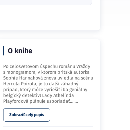
O knihe
Po celosvetovom úspechu románu Vraždy
s monogramom, v ktorom britská autorka
Sophie Hannahová znova uviedla na scénu
Hercula Poirota, je tu ďalší záhadný
prípad, ktorý môže vyriešiť iba geniálny
belgický detektív! Lady Athelinda
Playfordová plánuje usporiadať…
...
Zobraziť celý popis