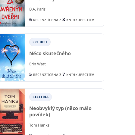
B.A. Paris
6
8
RECENZIÍ
CENA Z
KNÍHKUPECTIEV
BELETRIA
IA
B
Naše zradné duše
PRE DETI
ad Seinou
Dí
Tina Köpke
Něco skutečného
wen
Pau
Erin Watt
1
6
RECENCIA
CIA
R
5
7
9
5
RECENZIÍ
CENA Z
KNÍHKUPECTIEV
CENA Z
KNÍHKUPECTIEV
KNÍHKUPECTIEV
CE
BELETRIA
Neobvyklý typ (něco málo
povídek)
Tom Hanks