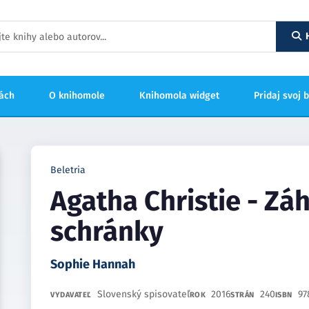
hách
O knihomole
Knihomola widget
Pridaj svoj 
Beletria
Agatha Christie - Zá
schránky
Sophie Hannah
Slovenský spisovateľ
2016
240
97
VYDAVATEĽ
ROK
STRÁN
ISBN