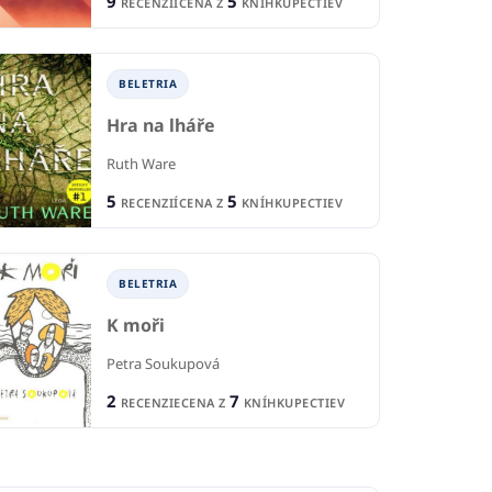
9
5
RECENZIÍ
CENA Z
KNÍHKUPECTIEV
BELETRIA
Hra na lháře
Ruth Ware
5
5
RECENZIÍ
CENA Z
KNÍHKUPECTIEV
BELETRIA
K moři
Petra Soukupová
2
7
RECENZIE
CENA Z
KNÍHKUPECTIEV