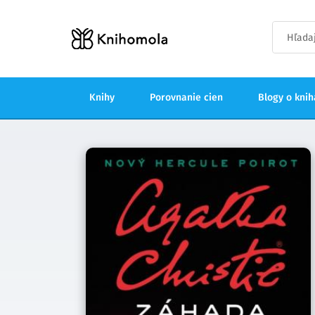
Knihy
Porovnanie cien
Blogy o kni