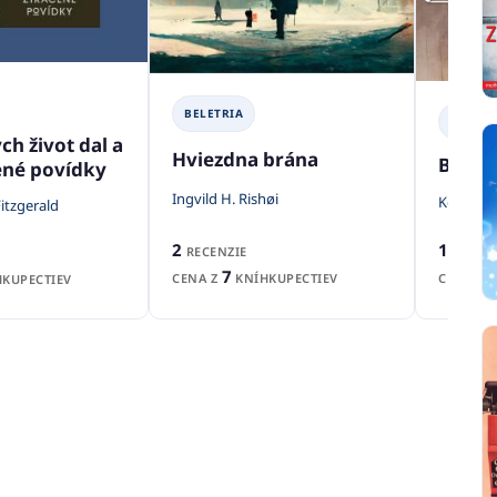
BELETRIA
BELETR
ch život dal a
Hviezdna brána
Byt n
cené povídky
Ingvild H. Rishøi
Kelly Bo
Fitzgerald
2
1
RECENZIE
RECEN
7
CENA Z
KNÍHKUPECTIEV
CENA Z
KUPECTIEV