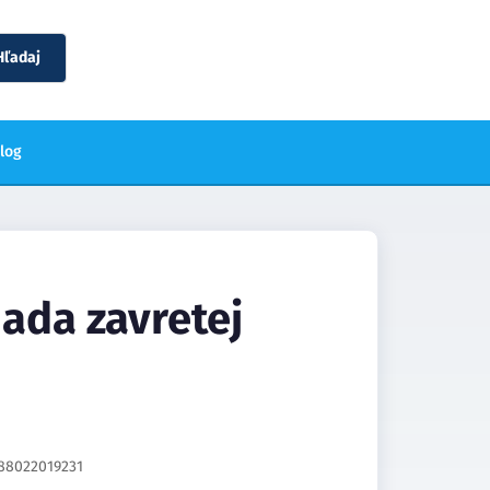
Hľadaj
blog
hada zavretej
88022019231