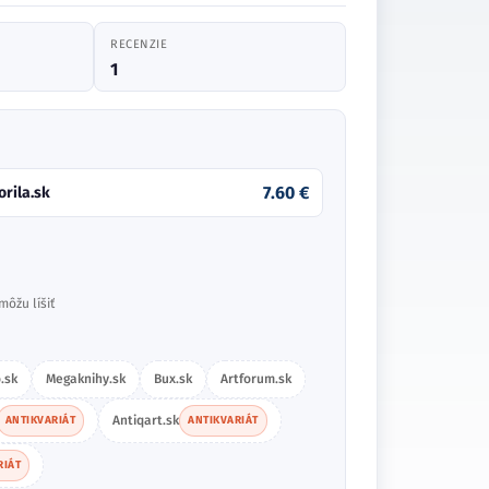
RECENZIE
1
7.60 €
orila.sk
môžu líšiť
.sk
Megaknihy.sk
Bux.sk
Artforum.sk
Antiqart.sk
ANTIKVARIÁT
ANTIKVARIÁT
RIÁT