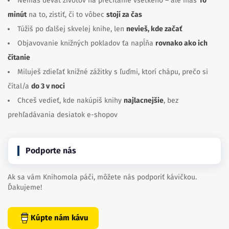
Nemáš deväť životov na prečítanie všetkého – ale máš
10
minút
na to, zistiť, či to vôbec
stojí za čas
Túžiš po ďalšej skvelej knihe, len
nevieš, kde začať
Objavovanie knižných pokladov ťa napĺňa
rovnako ako ich
čítanie
Miluješ zdieľať knižné zážitky s ľuďmi, ktorí chápu, prečo si
čítal/a
do 3 v noci
Chceš vedieť, kde nakúpiš knihy
najlacnejšie
, bez
prehľadávania desiatok e-shopov
Podporte nás
Ak sa vám Knihomola páči, môžete nás podporiť kávičkou.
Ďakujeme!
Kúpte nám kávu