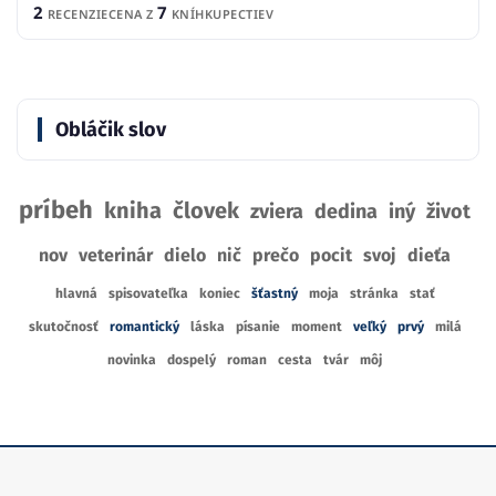
2
7
RECENZIE
CENA Z
KNÍHKUPECTIEV
Obláčik slov
príbeh
kniha
človek
zviera
dedina
iný
život
nov
veterinár
dielo
nič
prečo
pocit
svoj
dieťa
hlavná
spisovateľka
koniec
šťastný
moja
stránka
stať
skutočnosť
romantický
láska
písanie
moment
veľký
prvý
milá
novinka
dospelý
roman
cesta
tvár
môj