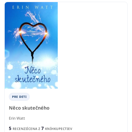
PRE DETI
Něco skutečného
Erin Watt
5
7
RECENZIÍ
CENA Z
KNÍHKUPECTIEV