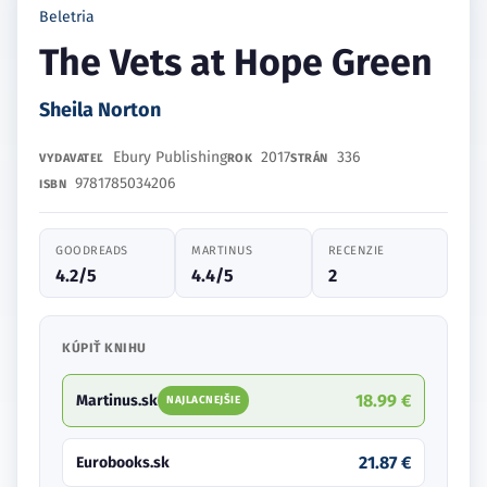
Beletria
The Vets at Hope Green
Sheila Norton
Ebury Publishing
2017
336
VYDAVATEĽ
ROK
STRÁN
9781785034206
ISBN
GOODREADS
MARTINUS
RECENZIE
4.2/5
4.4/5
2
KÚPIŤ KNIHU
18.99 €
Martinus.sk
NAJLACNEJŠIE
21.87 €
Eurobooks.sk