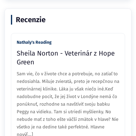
Recenzie
Nathaly's Reading
Sheila Norton - Veterinár z Hope
Green
Sam vie, čo v živote chce a potrebuje, no zatiaľ to
nedosiahla. Miluje zvieratá, preto je recepčnou na
veterinárnej klinike. Láka ju však niečo iné.Keď
nadobudne pocit, že jej život v Londýne nemá čo
ponúknuť, rozhodne sa navštíviť svoju babku
Peggy na vidieku. Tam si utriedi myšlienky. No
nebude mať z toho ešte väčší zmätok v hlave? Nie
všetko je na dedine také perfektné. Hlavne
nový[...]