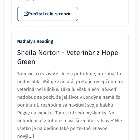
Prečítať celú recenziu
Nathaly's Reading
Sheila Norton - Veterinár z Hope
Green
Sam vie, čo v živote chce a potrebuje, no zatiaľ to
nedosiahla. Miluje zvieratá, preto je recepčnou na
veterinárnej klinike. Láka ju však niečo iné.Keď
nadobudne pocit, že jej život v Londýne nemá čo
ponúknuť, rozhodne sa navštíviť svoju babku
Peggy na vidieku. Tam si utriedi myšlienky. No
nebude mať z toho ešte väčší zmätok v hlave? Nie
všetko je na dedine také perfektné. Hlavne
nový[...]