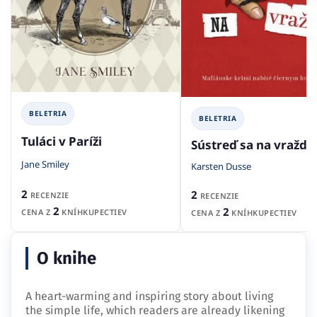
BELETRIA
BELETRIA
Tuláci v Paríži
Sústreď sa na vraždu
Jane Smiley
Karsten Dusse
2
2
RECENZIE
RECENZIE
2
2
CENA Z
KNÍHKUPECTIEV
CENA Z
KNÍHKUPECTIEV
O knihe
A heart-warming and inspiring story about living
the simple life, which readers are already likening