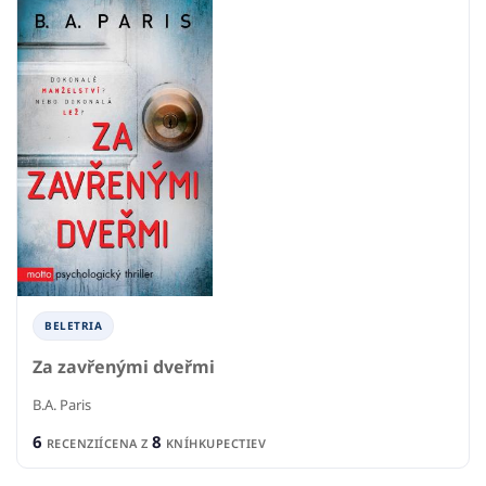
BELETRIA
Za zavřenými dveřmi
B.A. Paris
6
8
RECENZIÍ
CENA Z
KNÍHKUPECTIEV