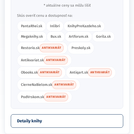
* aktuálne ceny sa môžu líšiť
Skús overiť cenu a dostupnosť na:
PantaRhei.sk
Inlibri
KnihyPreKazdeho.sk
Megaknihy.sk
Bux.sk
Artforum.sk
Gorila.sk
Restorio.sk
Preskoly.sk
ANTIKVARIÁT
Antikvariat.sk
ANTIKVARIÁT
Obooks.sk
Antiqart.sk
ANTIKVARIÁT
ANTIKVARIÁT
CierneNaBielom.sk
ANTIKVARIÁT
PodVrskom.sk
ANTIKVARIÁT
Detaily knihy