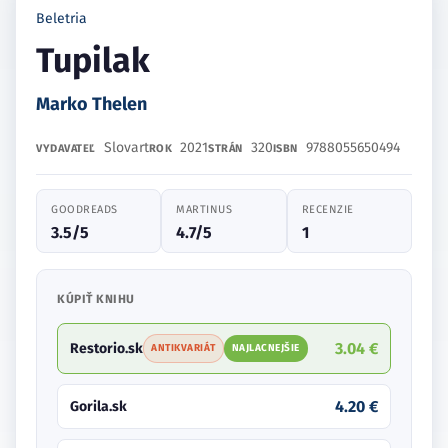
Beletria
Tupilak
Marko Thelen
Slovart
2021
320
9788055650494
VYDAVATEĽ
ROK
STRÁN
ISBN
GOODREADS
MARTINUS
RECENZIE
3.5/5
4.7/5
1
KÚPIŤ KNIHU
3.04 €
Restorio.sk
ANTIKVARIÁT
NAJLACNEJŠIE
4.20 €
Gorila.sk