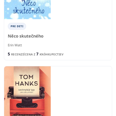
PRE DETI
Něco skutečného
Erin Watt
5
7
RECENZIÍ
CENA Z
KNÍHKUPECTIEV