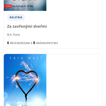
BELETRIA
Za zavřenými dveřmi
B.A. Paris
6
8
RECENZIÍ
CENA Z
KNÍHKUPECTIEV