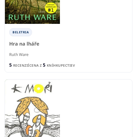
BELETRIA
Hra na lháře
Ruth Ware
5
5
RECENZIÍ
CENA Z
KNÍHKUPECTIEV