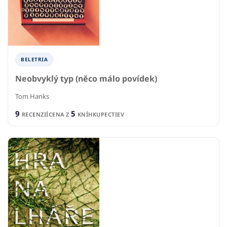
BELETRIA
Neobvyklý typ (něco málo povídek)
Tom Hanks
9
5
RECENZIÍ
CENA Z
KNÍHKUPECTIEV