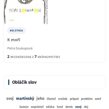
BELETRIA
K moři
Petra Soukupová
2
7
RECENZIE
CENA Z
KNÍHKUPECTIEV
Obláčik slov
svoj
martinský
jeho
čitateľ
vražda
prípad
problém
smrť
šaman
nepriateľ
vďaka
kosť
denis
nový
dej