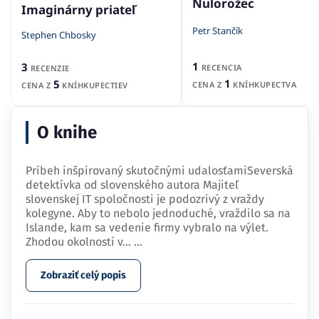
Nulorožec
Imaginárny priateľ
Petr Stančík
Stephen Chbosky
1
3
RECENCIA
RECENZIE
1
5
CENA Z
KNÍHKUPECTVA
CENA Z
KNÍHKUPECTIEV
O knihe
Príbeh inšpirovaný skutočnými udalosťamiSeverská
detektívka od slovenského autora Majiteľ
slovenskej IT spoločnosti je podozrivý z vraždy
kolegyne. Aby to nebolo jednoduché, vraždilo sa na
Islande, kam sa vedenie firmy vybralo na výlet.
Zhodou okolností v…
...
Zobraziť celý popis