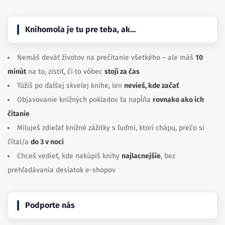
Knihomola je tu pre teba, ak…
Nemáš deväť životov na prečítanie všetkého – ale máš
10
minút
na to, zistiť, či to vôbec
stojí za čas
Túžiš po ďalšej skvelej knihe, len
nevieš, kde začať
Objavovanie knižných pokladov ťa napĺňa
rovnako ako ich
čítanie
Miluješ zdieľať knižné zážitky s ľuďmi, ktorí chápu, prečo si
čítal/a
do 3 v noci
Chceš vedieť, kde nakúpiš knihy
najlacnejšie
, bez
prehľadávania desiatok e-shopov
Podporte nás