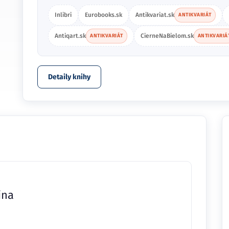
Inlibri
Eurobooks.sk
Antikvariat.sk
ANTIKVARIÁT
Antiqart.sk
CierneNaBielom.sk
ANTIKVARIÁT
ANTIKVARIÁ
Detaily knihy
ina