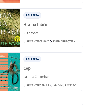
BELETRIA
Hra na lháře
Ruth Ware
5
5
RECENZIÍ
CENA Z
KNÍHKUPECTIEV
BELETRIA
Cop
Laetitia Colombani
3
8
RECENZIE
CENA Z
KNÍHKUPECTIEV