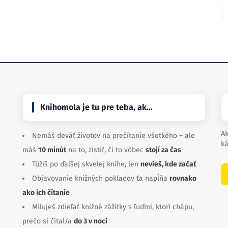
Knihomola je tu pre teba, ak…
Ak
Nemáš deväť životov na prečítanie všetkého – ale
ká
máš
10 minút
na to, zistiť, či to vôbec
stojí za čas
Túžiš po ďalšej skvelej knihe, len
nevieš, kde začať
Objavovanie knižných pokladov ťa napĺňa
rovnako
ako ich čítanie
Miluješ zdieľať knižné zážitky s ľuďmi, ktorí chápu,
prečo si čítal/a
do 3 v noci