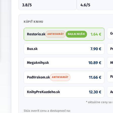
3.8/5
4.6/5
KÚPIŤ KNIHU
G
1.64 €
Restorio.sk
ANTIKVARIÁT
NAJLACNEJŠIE
7.90 €
Bux.sk
P
10.89 €
Megaknihy.sk
M
P
11.66 €
PodVrskom.sk
ANTIKVARIÁT
12.30 €
KnihyPreKazdeho.sk
A
* aktuálne ceny sa 
Skús overiť cenu a dostupnosť na: