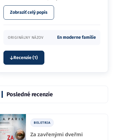
Zobraziť celý popis
En moderne familie
ORIGINÁLNY NÁZOV
Recenzie (1)
Posledné recenzie
BELETRIA
Za zavřenými dveřmi