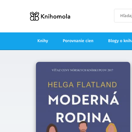
Knihy
Porovnanie cien
Blogy o kni