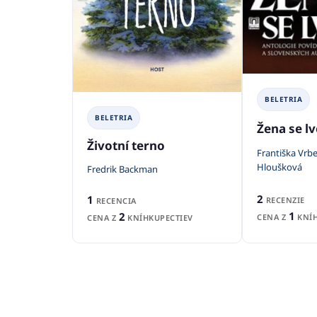
BELETRIA
BELETRIA
Žena se l
Životní terno
Františka Vrb
Hloušková
Fredrik Backman
2
1
RECENZIE
RECENCIA
1
2
CENA Z
KNÍH
CENA Z
KNÍHKUPECTIEV