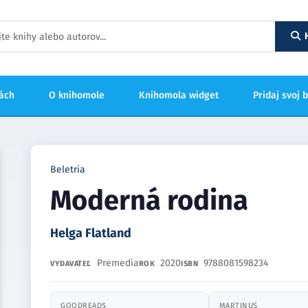
hách
O knihomole
Knihomola widget
Pridaj svoj 
Beletria
Moderná rodina
Helga Flatland
Premedia
2020
9788081598234
VYDAVATEĽ
ROK
ISBN
GOODREADS
MARTINUS