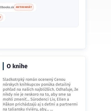
Obooks.sk
ANTIKVARIÁT
T
O knihe
Sladkotrpký román ocenený Cenou
nórskych kníhkupcov ponúka detailný
pohľad na našich najbližších. Odhaľuje, že
nikdy nie je neskoro na to, aby sme sa
mohli zmeniť... Súrodenci Liv, Ellen a
Håkon prichádzajú aj s deťmi a partnermi
na taliansku riviéru, aby…
...