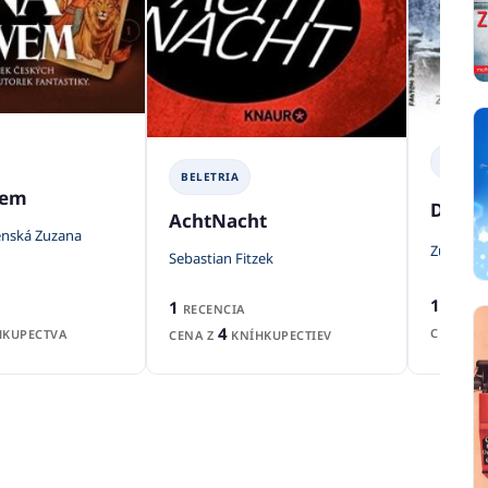
BELETR
BELETRIA
vem
Devět
AchtNacht
enská Zuzana
Zuzana S
Sebastian Fitzek
1
1
RECEN
RECENCIA
4
CENA Z
KUPECTVA
CENA Z
KNÍHKUPECTIEV