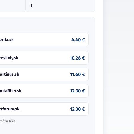
1
4.40 €
orila.sk
10.28 €
reskoly.sk
11.60 €
artinus.sk
12.30 €
antaRhei.sk
12.30 €
rtforum.sk
môžu líšiť