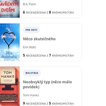
B.A. Paris
6
8
RECENZIÍ
CENA Z
KNÍHKUPECTIEV
PRE DETI
IA
BELETRIA
B
Něco skutečného
Na Vianoce o jedného
 nocí
Na
Erin Watt
viac
d
trachotová
5
7
RECENZIÍ
CENA Z
KNÍHKUPECTIEV
Sarah Morgan
Sil
1
1
CIA
RECENCIA
R
6
2
KNÍHKUPECTIEV
CENA Z
KNÍHKUPECTIEV
BELETRIA
CE
Neobvyklý typ (něco málo
povídek)
Tom Hanks
9
5
RECENZIÍ
CENA Z
KNÍHKUPECTIEV