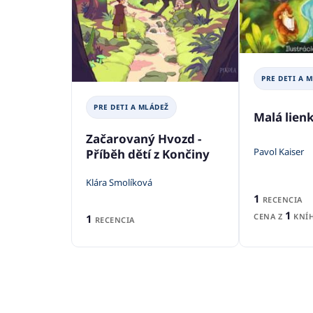
PRE DETI A 
PRE DETI A MLÁDEŽ
Malá lienk
Začarovaný Hvozd -
Pavol Kaiser
Příběh dětí z Končiny
Klára Smolíková
1
RECENCIA
1
CENA Z
KNÍH
1
RECENCIA