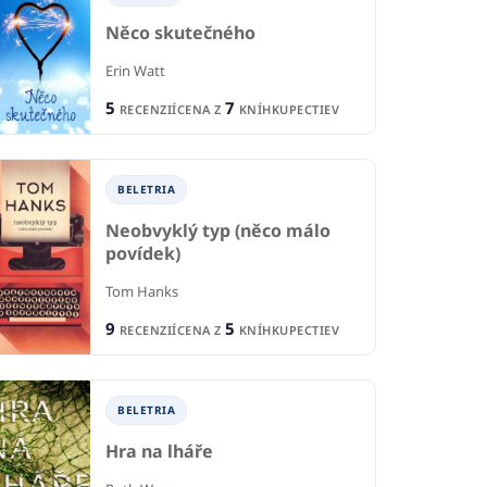
Něco skutečného
Erin Watt
5
7
RECENZIÍ
CENA Z
KNÍHKUPECTIEV
TI A MLÁDEŽ
PRE DETI A MLÁDEŽ
P
BELETRIA
tá a ich úžasný
Velká knihovna: Z ohně
Neobvyklý typ (něco málo
Th
a papíru
povídek)
re
And
Rachel Caine
Tom Hanks
1
1
CIA
R
RECENCIA
9
5
RECENZIÍ
CENA Z
KNÍHKUPECTIEV
6
5
KNÍHKUPECTIEV
CE
CENA Z
KNÍHKUPECTIEV
BELETRIA
Hra na lháře