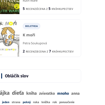
Ruth Ware
5
5
RECENZIÍ
CENA Z
KNÍHKUPECTIEV
BELETRIA
K moři
Petra Soukupová
2
7
RECENZIE
CENA Z
KNÍHKUPECTIEV
Obláčik slov
ájka
dieťa
kniha
zvieratko
mnoho
anna
jeden
strana
pekný
ruka
knižka
rok
ponaučenie