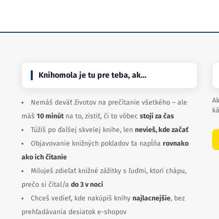
Knihomola je tu pre teba, ak…
Ak
Nemáš deväť životov na prečítanie všetkého – ale
ká
máš
10 minút
na to, zistiť, či to vôbec
stojí za čas
Túžiš po ďalšej skvelej knihe, len
nevieš, kde začať
Objavovanie knižných pokladov ťa napĺňa
rovnako
ako ich čítanie
Miluješ zdieľať knižné zážitky s ľuďmi, ktorí chápu,
prečo si čítal/a
do 3 v noci
Chceš vedieť, kde nakúpiš knihy
najlacnejšie
, bez
prehľadávania desiatok e-shopov