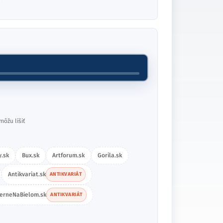
môžu líšiť
.sk
Bux.sk
Artforum.sk
Gorila.sk
Antikvariat.sk
ANTIKVARIÁT
ierneNaBielom.sk
ANTIKVARIÁT