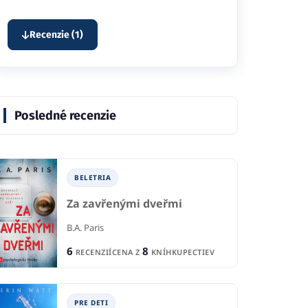
Recenzie (1)
Posledné recenzie
BELETRIA
Za zavřenými dveřmi
B.A. Paris
6
8
RECENZIÍ
CENA Z
KNÍHKUPECTIEV
PRE DETI