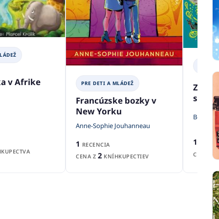
MLÁDEŽ
PRE DE
a v Afrike
PRE DETI A MLÁDEŽ
Zviera
svet
Francúzske bozky v
New Yorku
Ben Hoa
Anne-Sophie Jouhanneau
1
RECEN
1
RECENCIA
KUPECTVA
CENA Z
2
CENA Z
KNÍHKUPECTIEV