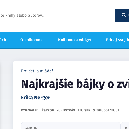
hách
O knihomole
Knihomola widget
Pridaj svoj 
Pre deti a mládež
Najkrajšie bájky o zv
Erika Nerger
Ikar
2020
128
9788055170831
VYDAVATEĽ
ROK
STRÁN
ISBN
MARTINUS
RE