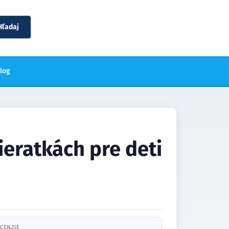
Hľadaj
blog
ieratkách pre deti
CENZIE