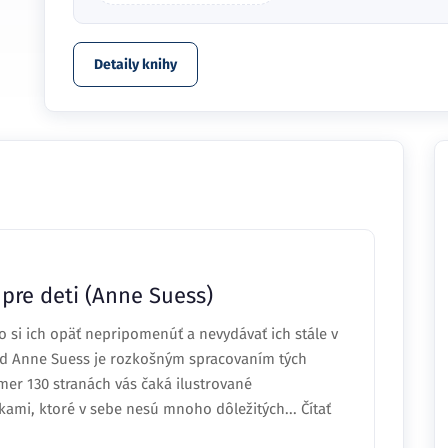
Detaily knihy
 pre deti (Anne Suess)
o si ich opäť nepripomenúť a nevydávať ich stále v
 od Anne Suess je rozkošným spracovaním tých
akmer 130 stranách vás čaká ilustrované
mi, ktoré v sebe nesú mnoho dôležitých... Čítať