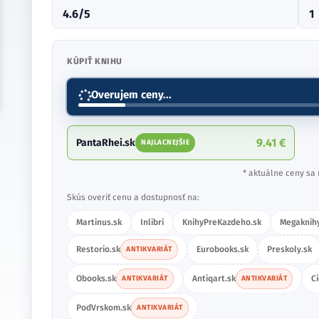
4.6/5
1
KÚPIŤ KNIHU
Overujem ceny...
9.41 €
PantaRhei.sk
NAJLACNEJŠIE
* aktuálne ceny sa 
Skús overiť cenu a dostupnosť na:
Martinus.sk
Inlibri
KnihyPreKazdeho.sk
Megaknihy
Restorio.sk
Eurobooks.sk
Preskoly.sk
ANTIKVARIÁT
Obooks.sk
Antiqart.sk
C
ANTIKVARIÁT
ANTIKVARIÁT
PodVrskom.sk
ANTIKVARIÁT