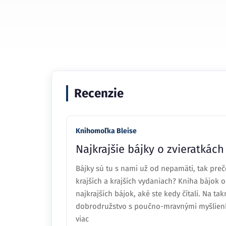
Recenzie
Knihomoľka Bleise
Najkrajšie bájky o zvieratkách
Bájky sú tu s nami už od nepamäti, tak preč
krajších a krajších vydaniach? Kniha bájok
najkrajších bájok, aké ste kedy čítali. Na t
dobrodružstvo s poučno-mravnými myšlienka
viac