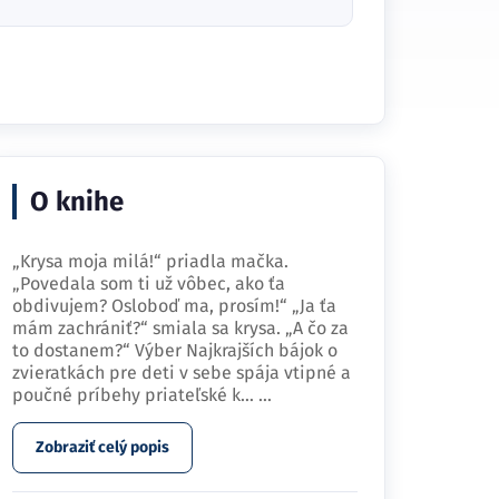
O knihe
„Krysa moja milá!“ priadla mačka.
„Povedala som ti už vôbec, ako ťa
obdivujem? Osloboď ma, prosím!“ „Ja ťa
mám zachrániť?“ smiala sa krysa. „A čo za
to dostanem?“ Výber Najkrajších bájok o
zvieratkách pre deti v sebe spája vtipné a
poučné príbehy priateľské k…
...
Zobraziť celý popis