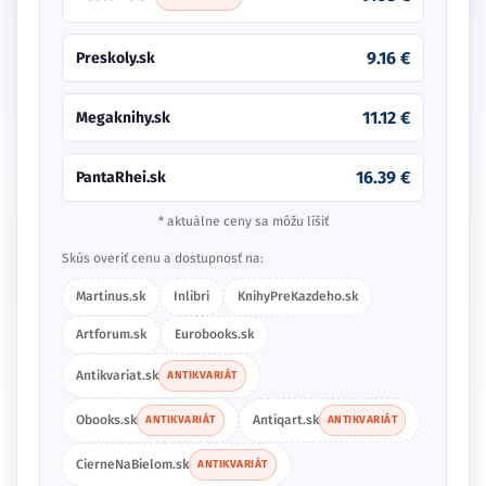
9.16 €
Preskoly.sk
11.12 €
Megaknihy.sk
16.39 €
PantaRhei.sk
* aktuálne ceny sa môžu líšiť
Skús overiť cenu a dostupnosť na:
Martinus.sk
Inlibri
KnihyPreKazdeho.sk
Artforum.sk
Eurobooks.sk
Antikvariat.sk
ANTIKVARIÁT
Obooks.sk
Antiqart.sk
ANTIKVARIÁT
ANTIKVARIÁT
CierneNaBielom.sk
ANTIKVARIÁT