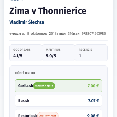
Zima v Thonnierice
Vladimír Šlechta
Brokilon
2018
376
9788074563980
VYDAVATEĽ
ROK
STRÁN
ISBN
GOODREADS
MARTINUS
RECENZIE
4.1/5
5.0/5
1
KÚPIŤ KNIHU
7.00 €
Gorila.sk
NAJLACNEJŠIE
7.07 €
Bux.sk
9.08 €
Restorio.sk
ANTIKVARIÁT