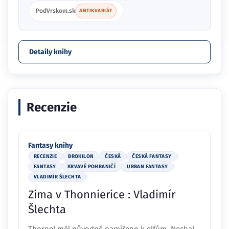
PodVrskom.sk
ANTIKVARIÁT
Detaily knihy
Recenzie
Fantasy knihy
RECENZIE
BROKILON
ČESKÁ
ČESKÁ FANTASY
FANTASY
KRVAVÉ POHRANIČÍ
URBAN FANTASY
VLADIMÍR ŠLECHTA
Zima v Thonnierice : Vladimír
Šlechta
Thornel měl původně namířeno k elfům. Nechal