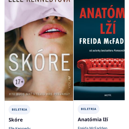
BELETRIA
BELETRIA
Anatómia lží
Skóre
Freida McFadden
Elle Kennedy