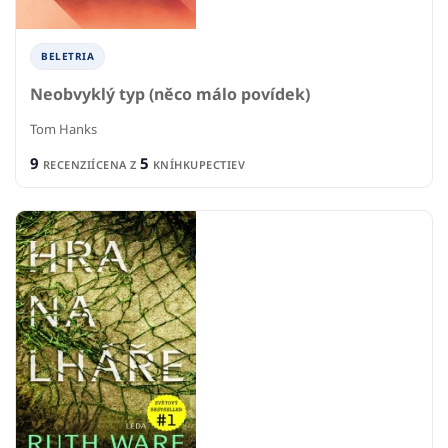
BELETRIA
Neobvyklý typ (něco málo povídek)
Tom Hanks
9
5
RECENZIÍ
CENA Z
KNÍHKUPECTIEV