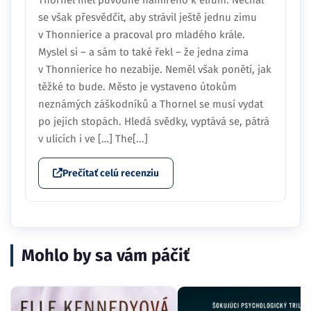
se však přesvědčit, aby strávil ještě jednu zimu
v Thonnierice a pracoval pro mladého krále.
Myslel si – a sám to také řekl – že jedna zima
v Thonnierice ho nezabije. Neměl však ponětí, jak
těžké to bude. Město je vystaveno útokům
neznámých záškodníků a Thornel se musí vydat
po jejich stopách. Hledá svědky, vyptává se, pátrá
v ulicích i ve […] The[...]
Prečítať celú recenziu
Mohlo by sa vám páčiť