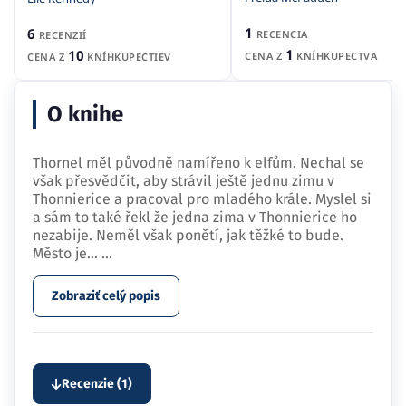
1
6
RECENCIA
RECENZIÍ
1
10
CENA Z
KNÍHKUPECTVA
CENA Z
KNÍHKUPECTIEV
O knihe
Thornel měl původně namířeno k elfům. Nechal se
však přesvědčit, aby strávil ještě jednu zimu v
Thonnierice a pracoval pro mladého krále. Myslel si
a sám to také řekl že jedna zima v Thonnierice ho
nezabije. Neměl však ponětí, jak těžké to bude.
Město je…
...
Zobraziť celý popis
Recenzie (1)