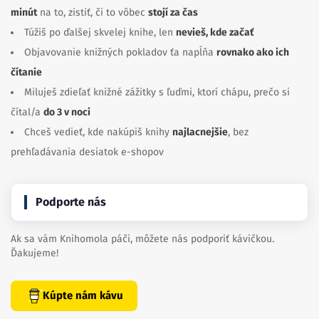
minút
na to, zistiť, či to vôbec
stojí za čas
Túžiš po ďalšej skvelej knihe, len
nevieš, kde začať
Objavovanie knižných pokladov ťa napĺňa
rovnako ako ich
čítanie
Miluješ zdieľať knižné zážitky s ľuďmi, ktorí chápu, prečo si
čítal/a
do 3 v noci
Chceš vedieť, kde nakúpiš knihy
najlacnejšie
, bez
prehľadávania desiatok e-shopov
Podporte nás
Ak sa vám Knihomola páči, môžete nás podporiť kávičkou.
Ďakujeme!
Kúpte nám kávu