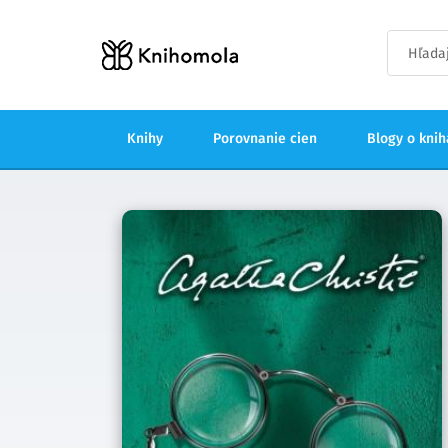
Knihy
Porovnanie cien
Blogy o kni