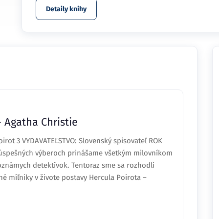
Detaily knihy
- Agatha Christie
oirot 3 VYDAVATEĽSTVO: Slovenský spisovateľ ROK
 úspešných výberoch prinášame všetkým milovníkom
etoznámych detektívok. Tentoraz sme sa rozhodli
é míľniky v živote postavy Hercula Poirota –