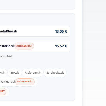
13.05 €
antaRhei.sk
15.52 €
estorio.sk
ANTIKVARIÁT
môžu líšiť
.sk
Bux.sk
Artforum.sk
Eurobooks.sk
Antiqart.sk
ANTIKVARIÁT
RIÁT