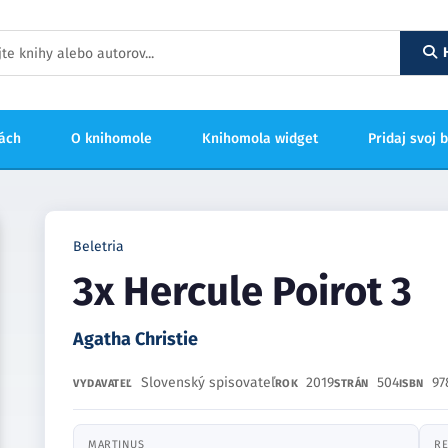
hách
O knihomole
Knihomola widget
Pridaj svoj 
Beletria
3x Hercule Poirot 3
Agatha Christie
Slovenský spisovateľ
2019
504
97
VYDAVATEĽ
ROK
STRÁN
ISBN
MARTINUS
RE