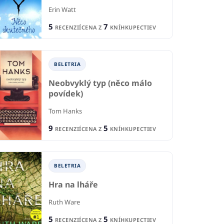
Erin Watt
5
7
RECENZIÍ
CENA Z
KNÍHKUPECTIEV
IA
BELETRIA
BELETRIA
B
uhodná kniha,
Červené kríže
Neobvyklý typ (něco málo
Št
vyčistila more
povídek)
Saša Filipenko
Mic
Zaťková
Tom Hanks
1
1
RECENCIA
R
9
5
RECENZIÍ
CENA Z
KNÍHKUPECTIEV
5
IE
CENA Z
KNÍHKUPECTIEV
CE
BELETRIA
Hra na lháře
Ruth Ware
5
5
RECENZIÍ
CENA Z
KNÍHKUPECTIEV