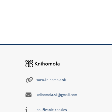
www.knihomola.sk
knihomola.sk@gmail.com
používanie cookies