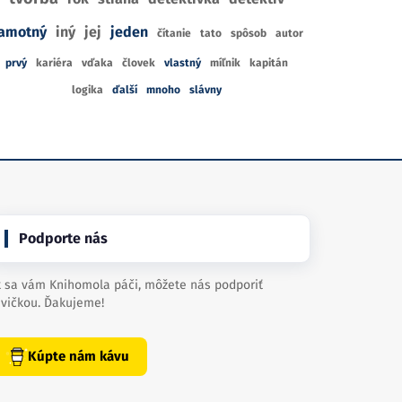
amotný
iný
jej
jeden
čítanie
tato
spôsob
autor
prvý
kariéra
vďaka
človek
vlastný
míľnik
kapitán
logika
ďalší
mnoho
slávny
Podporte nás
 sa vám Knihomola páči, môžete nás podporiť
vičkou. Ďakujeme!
Kúpte nám kávu