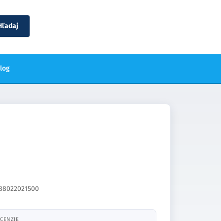
Hľadaj
blog
88022021500
CENZIE