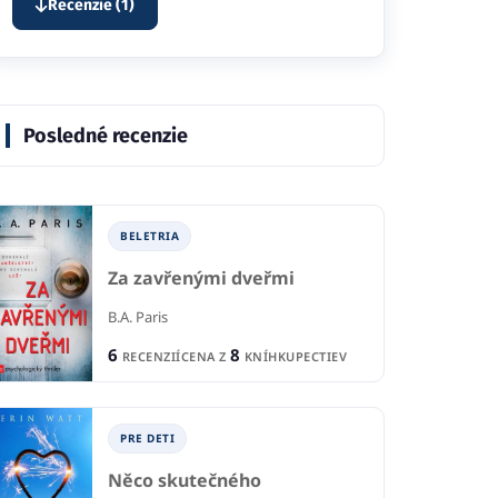
Recenzie (1)
Posledné recenzie
BELETRIA
Za zavřenými dveřmi
B.A. Paris
6
8
RECENZIÍ
CENA Z
KNÍHKUPECTIEV
PRE DETI
Něco skutečného