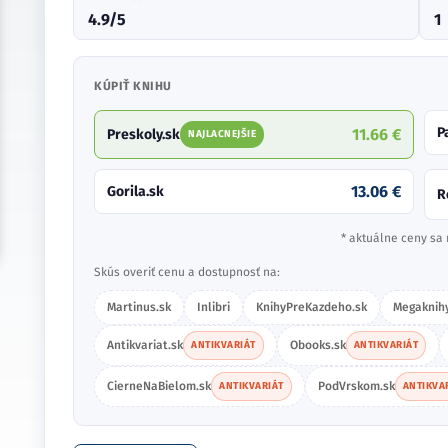
4.9/5
1
KÚPIŤ KNIHU
P
11.66 €
Preskoly.sk
NAJLACNEJŠIE
13.06 €
Gorila.sk
R
* aktuálne ceny sa 
Skús overiť cenu a dostupnosť na:
Martinus.sk
Inlibri
KnihyPreKazdeho.sk
Megaknihy
Antikvariat.sk
Obooks.sk
ANTIKVARIÁT
ANTIKVARIÁT
CierneNaBielom.sk
PodVrskom.sk
ANTIKVARIÁT
ANTIKVA