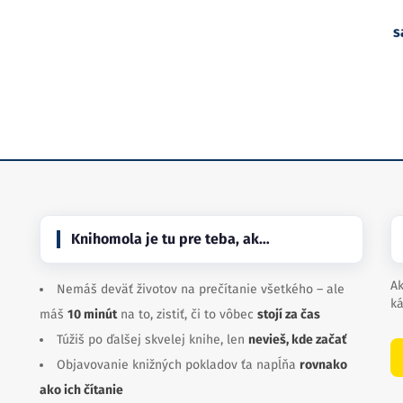
s
Knihomola je tu pre teba, ak…
Ak
Nemáš deväť životov na prečítanie všetkého – ale
ká
máš
10 minút
na to, zistiť, či to vôbec
stojí za čas
Túžiš po ďalšej skvelej knihe, len
nevieš, kde začať
Objavovanie knižných pokladov ťa napĺňa
rovnako
ako ich čítanie