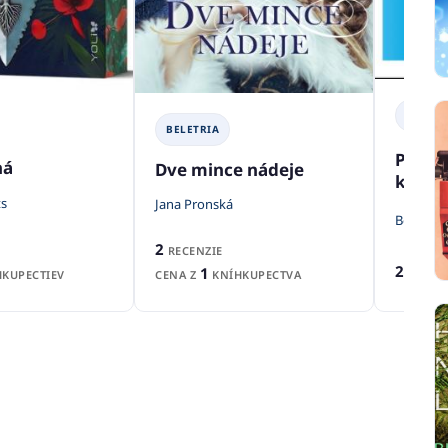
BELETR
BELETRIA
Podiv
ná
Dve mince nádeje
ktorá 
ts
Jana Pronská
Beatrix 
2
RECENZIE
2
1
RECENZ
KUPECTIEV
CENA Z
KNÍHKUPECTVA