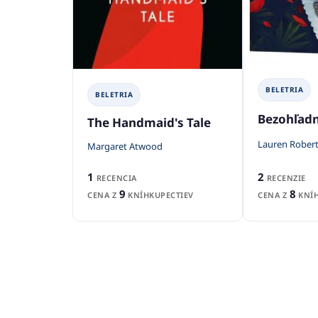
BELETRIA
BELETRIA
Bezohľad
The Handmaid's Tale
Lauren Rober
Margaret Atwood
2
1
RECENZIE
RECENCIA
8
9
CENA Z
KNÍH
CENA Z
KNÍHKUPECTIEV