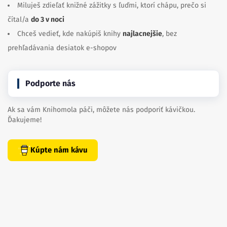
Miluješ zdieľať knižné zážitky s ľuďmi, ktorí chápu, prečo si
čítal/a
do 3 v noci
Chceš vedieť, kde nakúpiš knihy
najlacnejšie
, bez
prehľadávania desiatok e-shopov
Podporte nás
Ak sa vám Knihomola páči, môžete nás podporiť kávičkou.
Ďakujeme!
Kúpte nám kávu