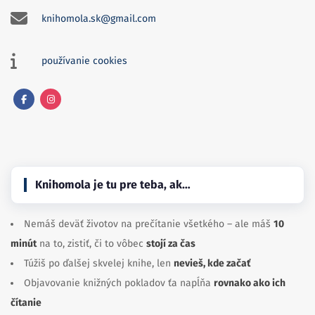
knihomola.sk@gmail.com
používanie cookies
Facebook
Instagram
Knihomola je tu pre teba, ak…
Nemáš deväť životov na prečítanie všetkého – ale máš
10
minút
na to, zistiť, či to vôbec
stojí za čas
Túžiš po ďalšej skvelej knihe, len
nevieš, kde začať
Objavovanie knižných pokladov ťa napĺňa
rovnako ako ich
čítanie