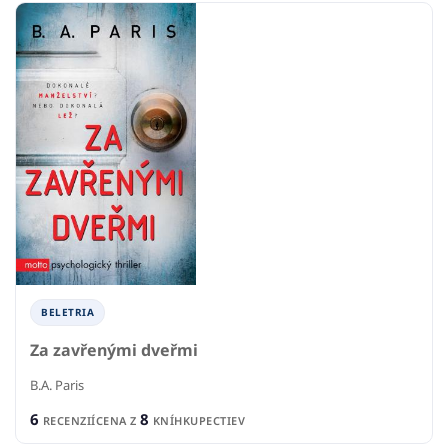
BELETRIA
Za zavřenými dveřmi
B.A. Paris
6
8
RECENZIÍ
CENA Z
KNÍHKUPECTIEV