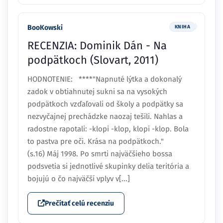
BooKowski
KNIHA
RECENZIA: Dominik Dán - Na
podpätkoch (Slovart, 2011)
HODNOTENIE: ****"Napnuté lýtka a dokonalý
zadok v obtiahnutej sukni sa na vysokých
podpätkoch vzďaľovali od školy a podpätky sa
nezvyčajnej prechádzke naozaj tešili. Nahlas a
radostne rapotali: -klopi -klop, klopi -klop. Bola
to pastva pre oči. Krása na podpätkoch."
(s.16) Máj 1998. Po smrti najväčšieho bossa
podsvetia si jednotlivé skupinky delia teritória a
bojujú o čo najväčší vplyv v[...]
Prečítať celú recenziu