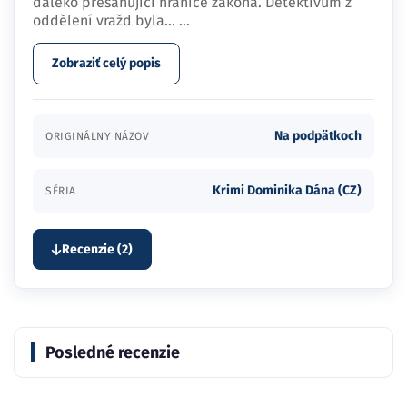
daleko přesahující hranice zákona. Detektivům z
oddělení vražd byla…
...
Zobraziť celý popis
Na podpätkoch
ORIGINÁLNY NÁZOV
Krimi Dominika Dána (CZ)
SÉRIA
Recenzie (2)
Posledné recenzie