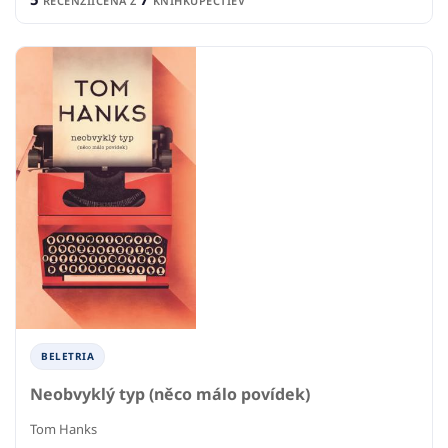
RECENZIÍ
CENA Z
KNÍHKUPECTIEV
BELETRIA
Neobvyklý typ (něco málo povídek)
Tom Hanks