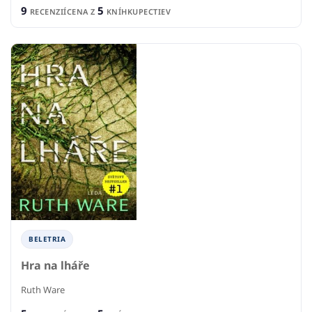
9
5
RECENZIÍ
CENA Z
KNÍHKUPECTIEV
BELETRIA
Hra na lháře
Ruth Ware