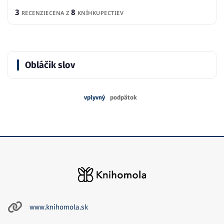
3
8
RECENZIE
CENA Z
KNÍHKUPECTIEV
Obláčik slov
vplyvný
podpätok
www.knihomola.sk