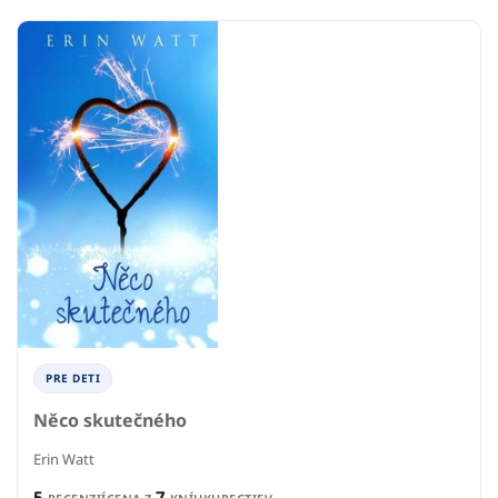
PRE DETI
Něco skutečného
Erin Watt
5
7