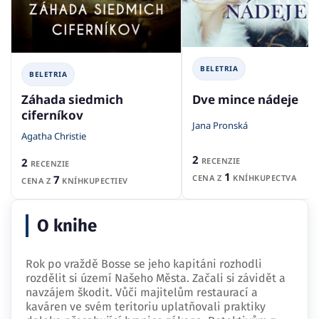
BELETRIA
BELETRIA
Dve mince nádeje
Záhada siedmich
ciferníkov
Jana Pronská
Agatha Christie
2
2
RECENZIE
RECENZIE
1
7
CENA Z
KNÍHKUPECTVA
CENA Z
KNÍHKUPECTIEV
O knihe
Rok po vraždě Bosse se jeho kapitáni rozhodli
rozdělit si území Našeho Města. Začali si závidět a
navzájem škodit. Vůči majitelům restaurací a
kaváren ve svém teritoriu uplatňovali praktiky