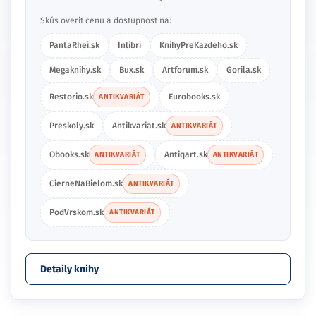
Skús overiť cenu a dostupnosť na:
PantaRhei.sk
Inlibri
KnihyPreKazdeho.sk
Megaknihy.sk
Bux.sk
Artforum.sk
Gorila.sk
Restorio.sk
Eurobooks.sk
ANTIKVARIÁT
Preskoly.sk
Antikvariat.sk
ANTIKVARIÁT
Obooks.sk
Antiqart.sk
ANTIKVARIÁT
ANTIKVARIÁT
CierneNaBielom.sk
ANTIKVARIÁT
PodVrskom.sk
ANTIKVARIÁT
Detaily knihy