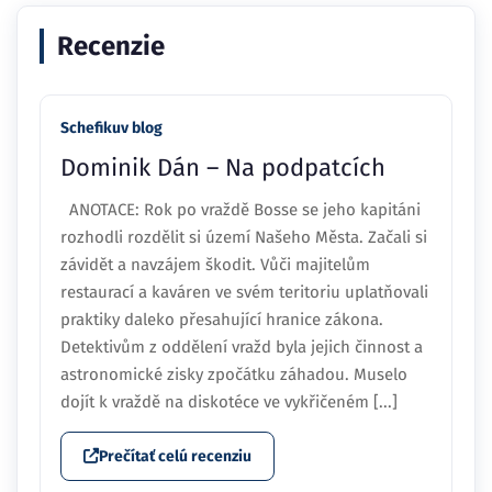
Recenzie
Schefikuv blog
Dominik Dán – Na podpatcích
ANOTACE: Rok po vraždě Bosse se jeho kapitáni
rozhodli rozdělit si území Našeho Města. Začali si
závidět a navzájem škodit. Vůči majitelům
restaurací a kaváren ve svém teritoriu uplatňovali
praktiky daleko přesahující hranice zákona.
Detektivům z oddělení vražd byla jejich činnost a
astronomické zisky zpočátku záhadou. Muselo
dojít k vraždě na diskotéce ve vykřičeném [...]
Prečítať celú recenziu