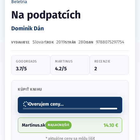
Beletria
Na podpatcích
Dominik Dán
Slovart
2019
280
9788075297754
VYDAVATEĽ
ROK
STRÁN
ISBN
GOODREADS
MARTINUS
RECENZIE
3.7/5
4.2/5
2
KÚPIŤ KNIHU
Overujem ceny...
14.10 €
Martinus.sk
NAJLACNEJŠIE
* aktuálne ceny sa môžu líšiť