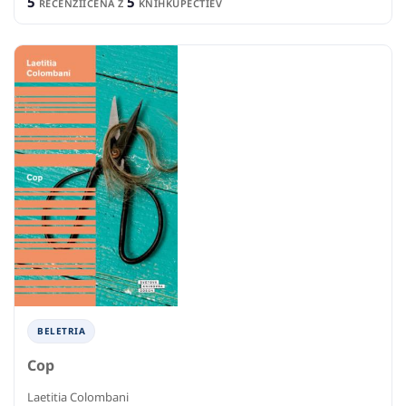
5
5
RECENZIÍ
CENA Z
KNÍHKUPECTIEV
BELETRIA
Cop
Laetitia Colombani