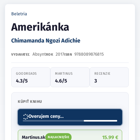
Beletria
Amerikánka
Chimamanda Ngozi Adichie
Absynt
2017
9788089876815
VYDAVATEĽ
ROK
ISBN
GOODREADS
MARTINUS
RECENZIE
4.3/5
4.6/5
3
KÚPIŤ KNIHU
Overujem ceny...
15.99 €
Martinus.sk
NAJLACNEJŠIE