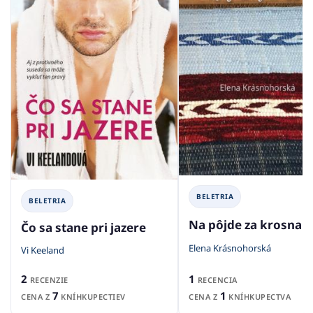
BELETRIA
BELETRIA
Na pôjde za krosnam
Čo sa stane pri jazere
Elena Krásnohorská
Vi Keeland
1
2
RECENCIA
RECENZIE
1
7
CENA Z
KNÍHKUPECTVA
CENA Z
KNÍHKUPECTIEV