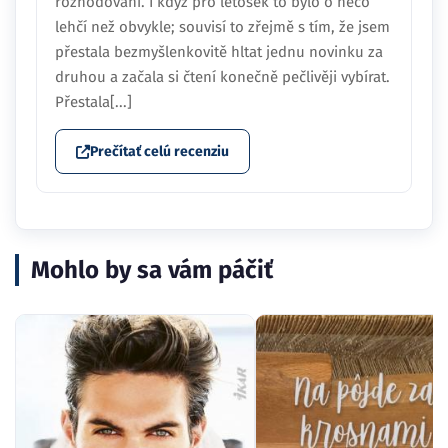
rozhodování. I když pro letošek to bylo o něco
lehčí než obvykle; souvisí to zřejmě s tím, že jsem
přestala bezmyšlenkovitě hltat jednu novinku za
druhou a začala si čtení konečně pečlivěji vybírat.
Přestala[...]
Prečítať celú recenziu
Mohlo by sa vám páčiť