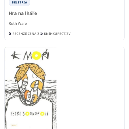
BELETRIA
Hra na lháře
Ruth Ware
5
5
RECENZIÍ
CENA Z
KNÍHKUPECTIEV