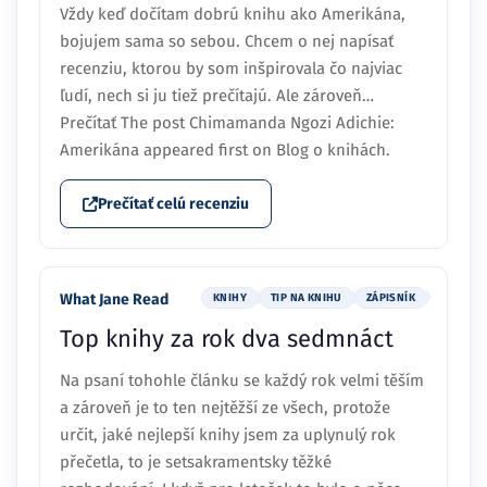
Vždy keď dočítam dobrú knihu ako Amerikána,
bojujem sama so sebou. Chcem o nej napísať
recenziu, ktorou by som inšpirovala čo najviac
ľudí, nech si ju tiež prečítajú. Ale zároveň…
Prečítať The post Chimamanda Ngozi Adichie:
Amerikána appeared first on Blog o knihách.
Prečítať celú recenziu
What Jane Read
KNIHY
TIP NA KNIHU
ZÁPISNÍK
Top knihy za rok dva sedmnáct
Na psaní tohohle článku se každý rok velmi těším
a zároveň je to ten nejtěžší ze všech, protože
určit, jaké nejlepší knihy jsem za uplynulý rok
přečetla, to je setsakramentsky těžké