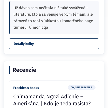
Už dávno som nečítala nič také vyvážené –
literatúru, ktorá sa venuje veľkým témam, ale
zároveň to robí s ľahkosťou komerčného page
turneru. // monicqa
Detaily knihy
Recenzie
Freckles's books
CO JSEM PŘEČETLA
Chimamanda Ngozi Adichie –
Amerikána | Kdo je teda rasista?