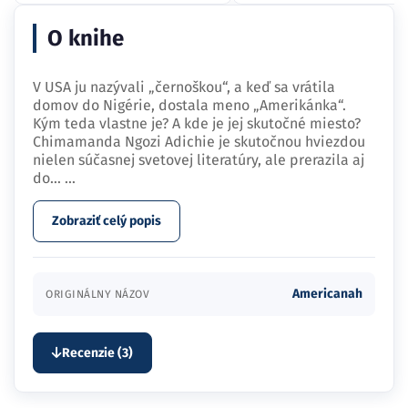
O knihe
V USA ju nazývali „černoškou“, a keď sa vrátila
domov do Nigérie, dostala meno „Amerikánka“.
Kým teda vlastne je? A kde je jej skutočné miesto?
Chimamanda Ngozi Adichie je skutočnou hviezdou
nielen súčasnej svetovej literatúry, ale prerazila aj
do…
...
Zobraziť celý popis
Americanah
ORIGINÁLNY NÁZOV
Recenzie (3)