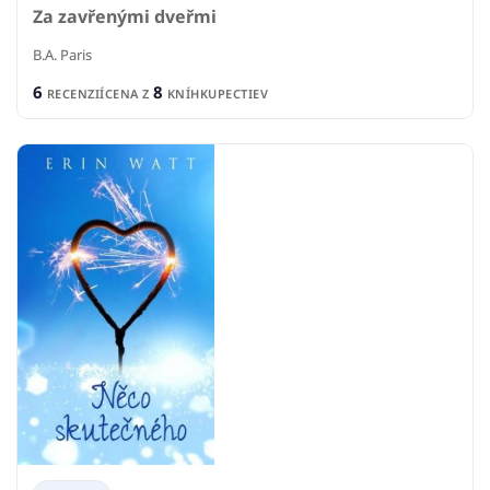
Za zavřenými dveřmi
B.A. Paris
6
8
RECENZIÍ
CENA Z
KNÍHKUPECTIEV