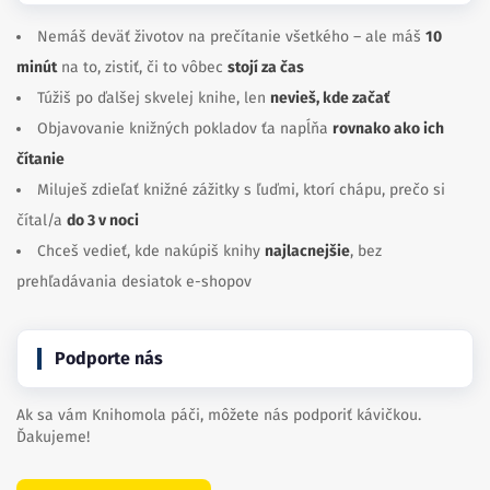
Nemáš deväť životov na prečítanie všetkého – ale máš
10
minút
na to, zistiť, či to vôbec
stojí za čas
Túžiš po ďalšej skvelej knihe, len
nevieš, kde začať
Objavovanie knižných pokladov ťa napĺňa
rovnako ako ich
čítanie
Miluješ zdieľať knižné zážitky s ľuďmi, ktorí chápu, prečo si
čítal/a
do 3 v noci
Chceš vedieť, kde nakúpiš knihy
najlacnejšie
, bez
prehľadávania desiatok e-shopov
Podporte nás
Ak sa vám Knihomola páči, môžete nás podporiť kávičkou.
Ďakujeme!