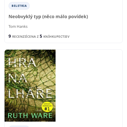
BELETRIA
Neobvyklý typ (něco málo povídek)
Tom Hanks
9
5
RECENZIÍ
CENA Z
KNÍHKUPECTIEV