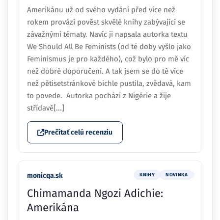
Amerikánu už od svého vydání před více než
rokem provází pověst skvělé knihy zabývající se
závažnými tématy. Navíc ji napsala autorka textu
We Should All Be Feminists (od té doby vyšlo jako
Feminismus je pro každého), což bylo pro mě víc
než dobré doporučení. A tak jsem se do té více
než pětisetstránkové bichle pustila, zvědavá, kam
to povede. Autorka pochází z Nigérie a žije
střídavě[...]
Prečítať celú recenziu
monicqa.sk
KNIHY
NOVINKA
Chimamanda Ngozi Adichie:
Amerikána