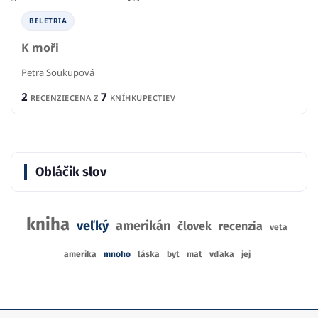
BELETRIA
K moři
Petra Soukupová
2
7
RECENZIE
CENA Z
KNÍHKUPECTIEV
Obláčik slov
kniha
veľký
amerikán
človek
recenzia
veta
amerika
mnoho
láska
byt
mat
vďaka
jej