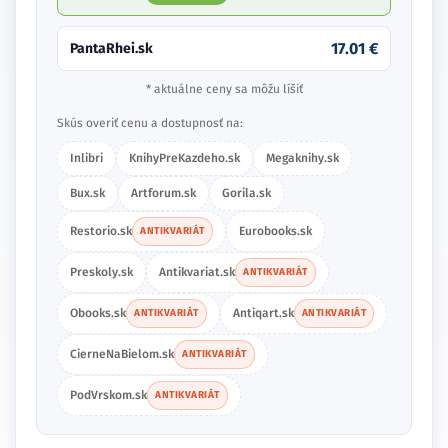
17.01 €
PantaRhei.sk
* aktuálne ceny sa môžu líšiť
Skús overiť cenu a dostupnosť na:
Inlibri
KnihyPreKazdeho.sk
Megaknihy.sk
Bux.sk
Artforum.sk
Gorila.sk
Restorio.sk
Eurobooks.sk
ANTIKVARIÁT
Preskoly.sk
Antikvariat.sk
ANTIKVARIÁT
Obooks.sk
Antiqart.sk
ANTIKVARIÁT
ANTIKVARIÁT
CierneNaBielom.sk
ANTIKVARIÁT
PodVrskom.sk
ANTIKVARIÁT